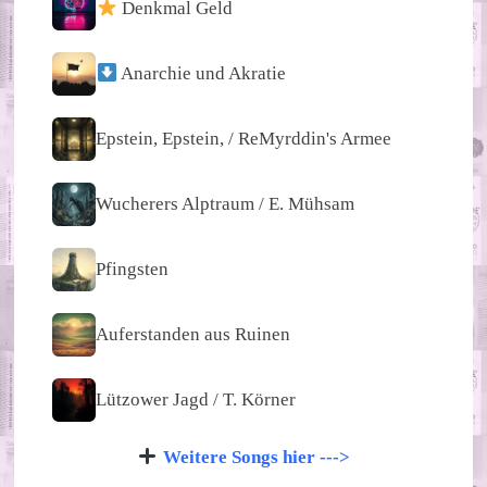
Denkmal Geld
Anarchie und Akratie
Epstein, Epstein, / ReMyrddin's Armee
Wucherers Alptraum / E. Mühsam
Pfingsten
Auferstanden aus Ruinen
Lützower Jagd / T. Körner
Weitere Songs hier --->