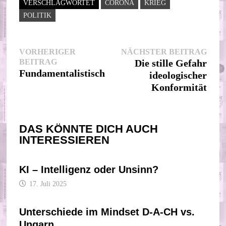
VERSCHLAGWORTET
CORONA
KRIEG
POLITIK
Beitragsnavigation
Nächs
VORHERIGER
NÄCHSTER BEITRAG
Vorheriger
Beitr
BEITRAG
Die stille Gefahr
Beitrag:
Fundamentalistisch
ideologischer
Konformität
DAS KÖNNTE DICH AUCH
INTERESSIEREN
KI – Intelligenz oder Unsinn?
17. Juli 2025
Unterschiede im Mindset D-A-CH vs.
Ungarn