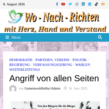
Zum
8. August 2026
Inhalt
springen
Menü
DEMOKRATIE
/
PARTEIEN, VEREINE
/
POLITIK
/
REGIERUNG
/
VERFASSUNGSGEBUNG
/
WAHLEN
/
WEITERLEITUNG#
Angriff von allen Seiten
von
Gemeinwohllobby/Admin
16. Juni 2025