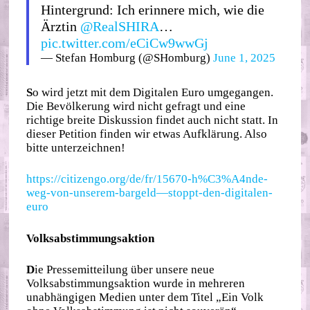
Hintergrund: Ich erinnere mich, wie die
Ärztin
@RealSHIRA
…
pic.twitter.com/eCiCw9wwGj
— Stefan Homburg (@SHomburg)
June 1, 2025
S
o wird jetzt mit dem Digitalen Euro umgegangen.
Die Bevölkerung wird nicht gefragt und eine
richtige breite Diskussion findet auch nicht statt. In
dieser Petition finden wir etwas Aufklärung. Also
bitte unterzeichnen!
https://citizengo.org/de/fr/15670-h%C3%A4nde-
weg-von-unserem-bargeld—stoppt-den-digitalen-
euro
Volksabstimmungsaktion
D
ie Pressemitteilung über unsere neue
Volksabstimmungsaktion wurde in mehreren
unabhängigen Medien unter dem Titel „Ein Volk