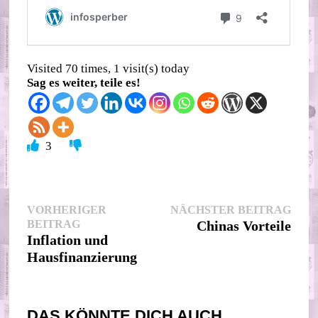
Visited 70 times, 1 visit(s) today
Sag es weiter, teile es!
3
Beitragsnavigation
Nächs
VORHERIGER
NÄCHSTER BEITRAG
Vorheriger
Beitr
BEITRAG
Chinas Vorteile
Beitrag:
Inflation und
Hausfinanzierung
DAS KÖNNTE DICH AUCH