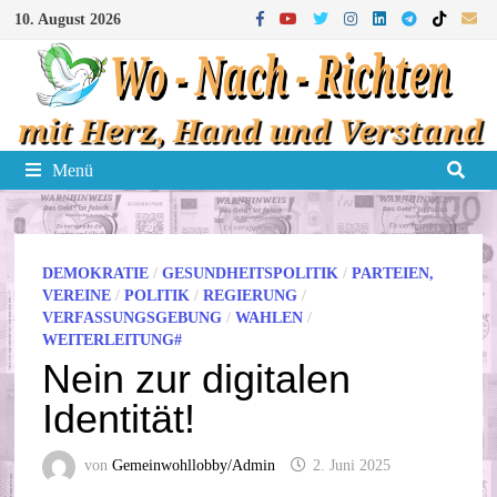
Zum
10. August 2026
Inhalt
springen
Menü
DEMOKRATIE
/
GESUNDHEITSPOLITIK
/
PARTEIEN,
VEREINE
/
POLITIK
/
REGIERUNG
/
VERFASSUNGSGEBUNG
/
WAHLEN
/
WEITERLEITUNG#
Nein zur digitalen
Identität!
von
Gemeinwohllobby/Admin
2. Juni 2025