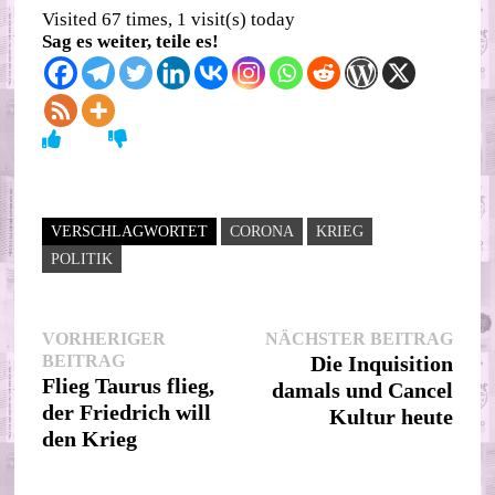
Visited 67 times, 1 visit(s) today
Sag es weiter, teile es!
VERSCHLAGWORTET
CORONA
KRIEG
POLITIK
Beitragsnavigation
Nächs
VORHERIGER
NÄCHSTER BEITRAG
Vorheriger
Beitr
BEITRAG
Die Inquisition
Beitrag:
Flieg Taurus flieg,
damals und Cancel
der Friedrich will
Kultur heute
den Krieg