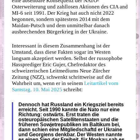
eine absehbare Konsequenz der NATO-
Osterweiterung und zahllosen Aktionen des CIA and
MI-6 seit 1991. Der Krieg hat auch nicht 2022
begonnen, sondern spätestens 2014 mit dem
Maidan-Putsch und dem unmittelbar danach
ausbrechenden Bürgerkrieg in der Ukraine.
Interessant in diesem Zusammenhang ist der
Umstand, dass diese Fakten sogar im Westen
langsam akzeptiert werden. Selbst der russophobe
Hassprediger Eric Gujer, Chefredaktor des
schweizerischen Leitmediums Neue Zürcher
Zeitung (NZZ), schwenkt schrittweise auf die
Wahrheit um, wenn er in seinem
Leitartikel vom
Samstag, 10. Mai 2025
schreibt:
Dennoch hat Russland ein Kriegsziel bereits
erreicht. Seit 1990 kannte die Nato nur eine
Richtung: ostwärts. Erst traten die
osteuropäischen Satellitenstaaten und die
früheren Sowjetrepubliken im Baltikum bei,
dann schien eine Mitgliedschaftd er Ukraine
und Georgiens denkbar. Der Westen nannte
es einen Sieg der Freiheit, für Moskau sah es