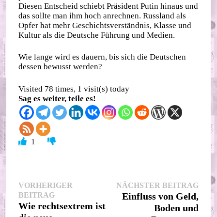
Diesen Entscheid schiebt Präsident Putin hinaus und
das sollte man ihm hoch anrechnen. Russland als
Opfer hat mehr Geschichtsverständnis, Klasse und
Kultur als die Deutsche Führung und Medien.
Wie lange wird es dauern, bis sich die Deutschen
dessen bewusst werden?
Visited 78 times, 1 visit(s) today
Sag es weiter, teile es!
1
Beitragsnavigation
Nächs
VORHERIGER
NÄCHSTER BEITRAG
Vorheriger
Beitr
BEITRAG
Einfluss von Geld,
Beitrag:
Wie rechtsextrem ist
Boden und