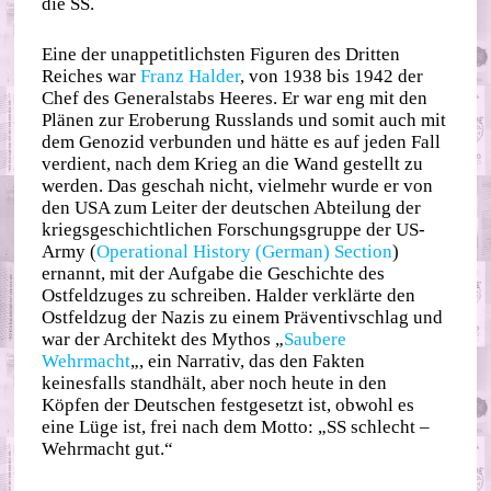
die SS.
Eine der unappetitlichsten Figuren des Dritten
Reiches war
Franz Halder
, von 1938 bis 1942 der
Chef des Generalstabs Heeres. Er war eng mit den
Plänen zur Eroberung Russlands und somit auch mit
dem Genozid verbunden und hätte es auf jeden Fall
verdient, nach dem Krieg an die Wand gestellt zu
werden. Das geschah nicht, vielmehr wurde er von
den USA zum Leiter der deutschen Abteilung der
kriegsgeschichtlichen Forschungsgruppe der US-
Army (
Operational History (German) Section
)
ernannt, mit der Aufgabe die Geschichte des
Ostfeldzuges zu schreiben. Halder verklärte den
Ostfeldzug der Nazis zu einem Präventivschlag und
war der Architekt des Mythos „
Saubere
Wehrmacht
„, ein Narrativ, das den Fakten
keinesfalls standhält, aber noch heute in den
Köpfen der Deutschen festgesetzt ist, obwohl es
eine Lüge ist, frei nach dem Motto: „SS schlecht –
Wehrmacht gut.“