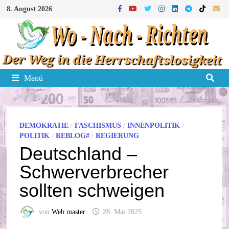
Zum
8. August 2026
Inhalt
springen
Menü
DEMOKRATIE
/
FASCHISMUS
/
INNENPOLITIK
/
POLITIK
/
REBLOG#
/
REGIERUNG
Deutschland –
Schwerverbrecher
sollten schweigen
von
Web master
28. Mai 2025