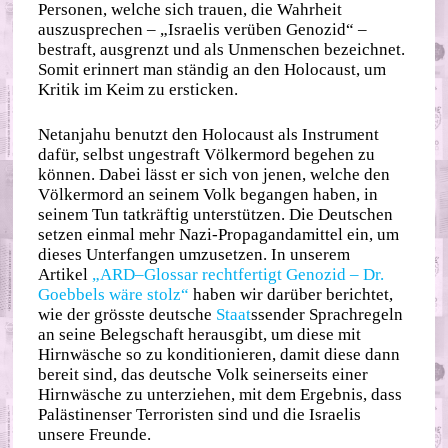
Personen, welche sich trauen, die Wahrheit
auszusprechen – „Israelis verüben Genozid“ –
bestraft, ausgrenzt und als Unmenschen bezeichnet.
Somit erinnert man ständig an den Holocaust, um
Kritik im Keim zu ersticken.
Netanjahu benutzt den Holocaust als Instrument
dafür, selbst ungestraft Völkermord begehen zu
können. Dabei lässt er sich von jenen, welche den
Völkermord an seinem Volk begangen haben, in
seinem Tun tatkräftig unterstützen. Die Deutschen
setzen einmal mehr Nazi-Propagandamittel ein, um
dieses Unterfangen umzusetzen. In unserem
Artikel
„ARD–Glossar rechtfertigt Genozid – Dr.
Goebbels wäre stolz“
haben wir darüber berichtet,
wie der grösste deutsche
Staat
ssender Sprachregeln
an seine Belegschaft herausgibt, um diese mit
Hirnwäsche so zu konditionieren, damit diese dann
bereit sind, das deutsche Volk seinerseits einer
Hirnwäsche zu unterziehen, mit dem Ergebnis, dass
Palästinenser Terroristen sind und die Israelis
unsere Freunde.