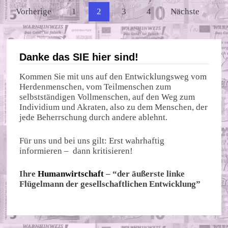
Seitennummerierung
Vorherige
1
2
3
4
Nächste
der
Beiträge
Danke das SIE hier sind!
Kommen Sie mit uns auf den Entwicklungsweg vom
Herdenmenschen, vom Teilmenschen zum
selbstständigen Vollmenschen, auf den Weg zum
Individium und Akraten, also zu dem Menschen, der
jede Beherrschung durch andere ablehnt.
Für uns und bei uns gilt: Erst wahrhaftig
informieren – dann kritisieren!
Ihre
Humanwirtschaft
– “der äußerste linke
Flügelmann der gesellschaftlichen Entwicklung”