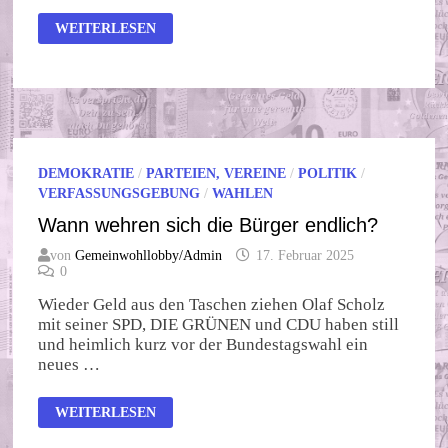
MERZ
WEITERLESEN
UND
SEINE
ZWEIERLEI
MASSSTÄBE
DEMOKRATIE
/
PARTEIEN, VEREINE
/
POLITIK
/
VERFASSUNGSGEBUNG
/
WAHLEN
Wann wehren sich die Bürger endlich?
von
Gemeinwohllobby/Admin
17. Februar 2025
0
Wieder Geld aus den Taschen ziehen Olaf Scholz
mit seiner SPD, DIE GRÜNEN und CDU haben still
und heimlich kurz vor der Bundestagswahl ein
neues …
WANN
WEITERLESEN
WEHREN
SICH