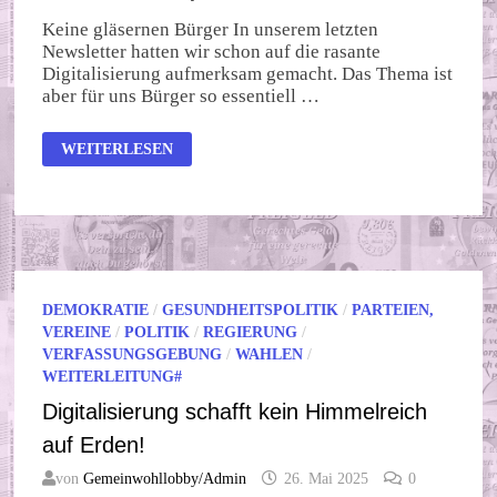
Keine gläsernen Bürger In unserem letzten
Newsletter hatten wir schon auf die rasante
Digitalisierung aufmerksam gemacht. Das Thema ist
aber für uns Bürger so essentiell …
NEIN
WEITERLESEN
ZUR
DIGITALEN
IDENTITÄT!
DEMOKRATIE
/
GESUNDHEITSPOLITIK
/
PARTEIEN,
VEREINE
/
POLITIK
/
REGIERUNG
/
VERFASSUNGSGEBUNG
/
WAHLEN
/
WEITERLEITUNG#
Digitalisierung schafft kein Himmelreich
auf Erden!
von
Gemeinwohllobby/Admin
26. Mai 2025
0