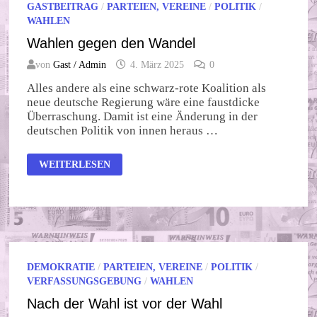
GASTBEITRAG
/
PARTEIEN, VEREINE
/
POLITIK
/
WAHLEN
Wahlen gegen den Wandel
von
Gast / Admin
4. März 2025
0
Alles andere als eine schwarz-rote Koalition als
neue deutsche Regierung wäre eine faustdicke
Überraschung. Damit ist eine Änderung in der
deutschen Politik von innen heraus …
WAHLEN
WEITERLESEN
GEGEN
DEN
WANDEL
DEMOKRATIE
/
PARTEIEN, VEREINE
/
POLITIK
/
VERFASSUNGSGEBUNG
/
WAHLEN
Nach der Wahl ist vor der Wahl