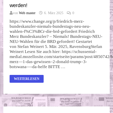
werden!
von
Web master
6. März 2025
0
https://www.change.org/p/friedrich-merz-
bundeskanzler-niemals-bundestags-neu-neu-
wahlen-f%C3%BCr-die-brd-gefordert Friedrich
Merz Bundeskanzler? – Niemals! Bundestags-NEU-
NEU-Wahlen für die BRD gefordert! Gestartet
von Stefan Weinert 5. Mär. 2025, RavensburgStefan
Weinert Lesen Sie auch hier: https://schussental-
medial.mozellosite.com/startseite/params/post/4850742/
merz—1-das-gewissen–2-donald-trump–3-
botswana—-da-helfe BITTE …
PETITION
WEITERLESEN
FORDERT:
MERZ
DARF
NICHT
KANZLER
WERDEN!