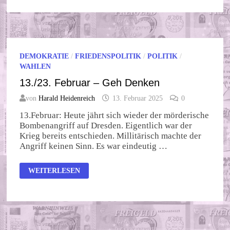
DIE
BÜRGER
ENDLICH?
DEMOKRATIE
/
FRIEDENSPOLITIK
/
POLITIK
/
WAHLEN
13./23. Februar – Geh Denken
von
Harald Heidenreich
13. Februar 2025
0
13.Februar: Heute jährt sich wieder der mörderische
Bombenangriff auf Dresden. Eigentlich war der
Krieg bereits entschieden. Millitärisch machte der
Angriff keinen Sinn. Es war eindeutig …
13./23.
WEITERLESEN
FEBRUAR
–
GEH
DENKEN