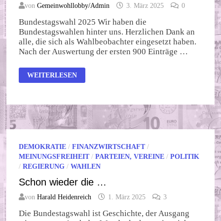
von
Gemeinwohllobby/Admin
3. März 2025
0
Bundestagswahl 2025 Wir haben die
Bundestagswahlen hinter uns. Herzlichen Dank an
alle, die sich als Wahlbeobachter eingesetzt haben.
Nach der Auswertung der ersten 900 Einträge …
NACH
WEITERLESEN
DER
WAHL
IST
VOR
DER
WAHL
DEMOKRATIE
/
FINANZWIRTSCHAFT
/
MEINUNGSFREIHEIT
/
PARTEIEN, VEREINE
/
POLITIK
/
REGIERUNG
/
WAHLEN
Schon wieder die …
von
Harald Heidenreich
1. März 2025
3
Die Bundestagswahl ist Geschichte, der Ausgang