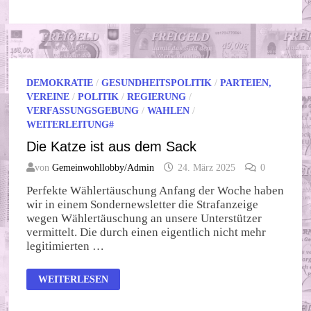
IMMER
GRÖSSER!
DEMOKRATIE
/
GESUNDHEITSPOLITIK
/
PARTEIEN,
VEREINE
/
POLITIK
/
REGIERUNG
/
VERFASSUNGSGEBUNG
/
WAHLEN
/
WEITERLEITUNG#
Die Katze ist aus dem Sack
von
Gemeinwohllobby/Admin
24. März 2025
0
Perfekte Wählertäuschung Anfang der Woche haben
wir in einem Sondernewsletter die Strafanzeige
wegen Wählertäuschung an unsere Unterstützer
vermittelt. Die durch einen eigentlich nicht mehr
legitimierten …
DIE
WEITERLESEN
KATZE
IST
AUS