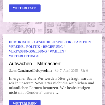
KOALITIONSVERTRAG
WEITERLESEN
–
EINE
RICHTIGE
„BESCHERUNG“
DEMOKRATIE
/
GESUNDHEITSPOLITIK
/
PARTEIEN,
VEREINE
/
POLITIK
/
REGIERUNG
/
VERFASSUNGSGEBUNG
/
WAHLEN
/
WEITERLEITUNG#
Aufwachen – Mitmachen!
von
Gemeinwohllobby/Admin
7. April 2025
0
In eigener Sache Wir werden öfter gefragt, warum
wir in unserem Newsletter nicht die weiblichen und
männlichen Formen benutzen. Wir beabsichtigen
nicht mit „Gendern“ unsere …
AUFWACHEN
WEITERLESEN