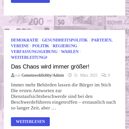
–
MITMACHEN!
DEMOKRATIE
/
GESUNDHEITSPOLITIK
/
PARTEIEN,
VEREINE
/
POLITIK
/
REGIERUNG
/
VERFASSUNGSGEBUNG
/
WAHLEN
/
WEITERLEITUNG#
Das Chaos wird immer größer!
von
Gemeinwohllobby/Admin
31. März 2025
0
Immer mehr Behörden lassen die Bürger im Stich
Die ersten Antworten zur
Dienstaufsichtsbeschwerde sind bei den
Beschwerdeführern eingetroffen – erstaunlich nach
so langer Zeit, aber …
DAS
WEITERLESEN
CHAOS
WIRD