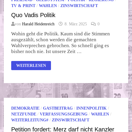
TV & PRINT
/
WAHLEN
/
ZINSWIRTSCHAFT
Quo Vadis Politik
von
Harald Heidenreich
8. März 2025
0
Wohin geht die Politik. Kaum sind die Stimmen
ausgezählt, schon werden die gemachten
Wahlverprechen gebrochen. So schnell ging es
bisher noch nie. Ist unsere Zeit …
QUO
WEITERLESEN
VADIS
POLITIK
DEMOKRATIE
/
GASTBEITRAG
/
INNENPOLITIK
/
NETZFUNDE
/
VERFASSUNGSGEBUNG
/
WAHLEN
/
WEITERLEITUNG#
/
ZINSWIRTSCHAFT
Petition fordert: Merz darf nicht Kanzler