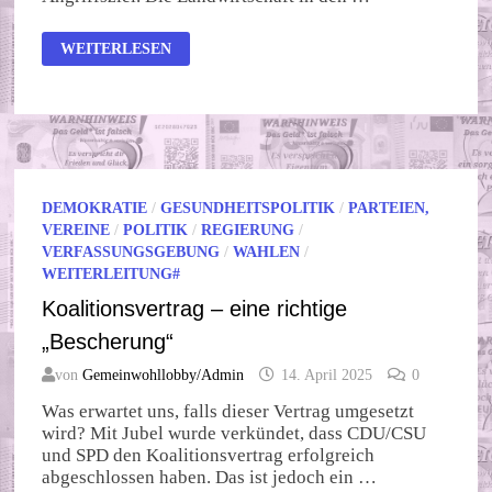
KRIEG
WEITERLESEN
IST
KEINE
LÖSUNG!
DEMOKRATIE
/
GESUNDHEITSPOLITIK
/
PARTEIEN,
VEREINE
/
POLITIK
/
REGIERUNG
/
VERFASSUNGSGEBUNG
/
WAHLEN
/
WEITERLEITUNG#
Koalitionsvertrag – eine richtige
„Bescherung“
von
Gemeinwohllobby/Admin
14. April 2025
0
Was erwartet uns, falls dieser Vertrag umgesetzt
wird? Mit Jubel wurde verkündet, dass CDU/CSU
und SPD den Koalitionsvertrag erfolgreich
abgeschlossen haben. Das ist jedoch ein …