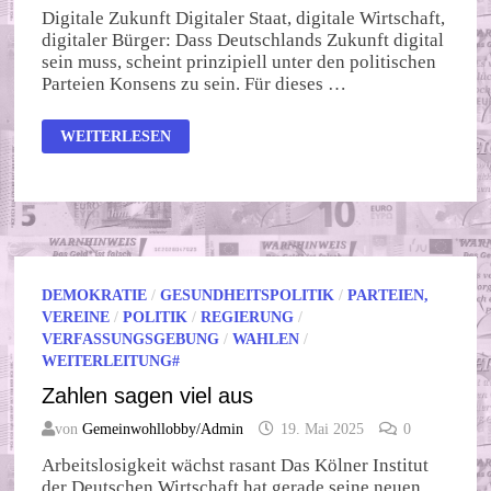
Digitale Zukunft Digitaler Staat, digitale Wirtschaft,
digitaler Bürger: Dass Deutschlands Zukunft digital
sein muss, scheint prinzipiell unter den politischen
Parteien Konsens zu sein. Für dieses …
DIGITALISIERUNG
WEITERLESEN
SCHAFFT
KEIN
HIMMELREICH
AUF
ERDEN!
DEMOKRATIE
/
GESUNDHEITSPOLITIK
/
PARTEIEN,
VEREINE
/
POLITIK
/
REGIERUNG
/
VERFASSUNGSGEBUNG
/
WAHLEN
/
WEITERLEITUNG#
Zahlen sagen viel aus
von
Gemeinwohllobby/Admin
19. Mai 2025
0
Arbeitslosigkeit wächst rasant Das Kölner Institut
der Deutschen Wirtschaft hat gerade seine neuen