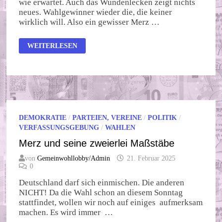
wie erwartet. Auch das Wundenlecken zeigt nichts
neues. Wahlgewinner wieder die, die keiner
wirklich will. Also ein gewisser Merz …
SCHON
WEITERLESEN
WIEDER
DIE
…
DEMOKRATIE
/
PARTEIEN, VEREINE
/
POLITIK
/
VERFASSUNGSGEBUNG
/
WAHLEN
Merz und seine zweierlei Maßstäbe
von
Gemeinwohllobby/Admin
21. Februar 2025
0
Deutschland darf sich einmischen. Die anderen
NICHT! Da die Wahl schon an diesem Sonntag
stattfindet, wollen wir noch auf einiges aufmerksam
machen. Es wird immer …