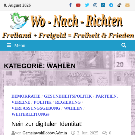
Zum
8. August 2026
Inhalt
springen
Menü
KATEGORIE:
WAHLEN
DEMOKRATIE
/
GESUNDHEITSPOLITIK
/
PARTEIEN,
VEREINE
/
POLITIK
/
REGIERUNG
/
VERFASSUNGSGEBUNG
/
WAHLEN
/
WEITERLEITUNG#
Nein zur digitalen Identität!
von
Gemeinwohllobby/Admin
2. Juni 2025
0