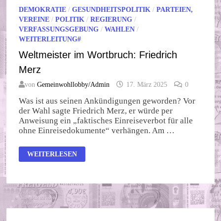
DEMOKRATIE
/
GESUNDHEITSPOLITIK
/
PARTEIEN,
VEREINE
/
POLITIK
/
REGIERUNG
/
VERFASSUNGSGEBUNG
/
WAHLEN
/
WEITERLEITUNG#
Weltmeister im Wortbruch: Friedrich
Merz
von
Gemeinwohllobby/Admin
17. März 2025
0
Was ist aus seinen Ankündigungen geworden? Vor
der Wahl sagte Friedrich Merz, er würde per
Anweisung ein „faktisches Einreiseverbot für alle
ohne Einreisedokumente“ verhängen. Am …
WELTMEISTER
WEITERLESEN
IM
WORTBRUCH:
FRIEDRICH
MERZ