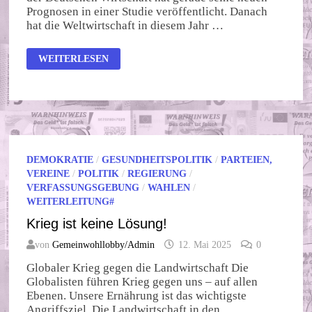
Prognosen in einer Studie veröffentlicht. Danach
hat die Weltwirtschaft in diesem Jahr …
ZAHLEN
WEITERLESEN
SAGEN
VIEL
AUS
DEMOKRATIE
/
GESUNDHEITSPOLITIK
/
PARTEIEN,
VEREINE
/
POLITIK
/
REGIERUNG
/
VERFASSUNGSGEBUNG
/
WAHLEN
/
WEITERLEITUNG#
Krieg ist keine Lösung!
von
Gemeinwohllobby/Admin
12. Mai 2025
0
Globaler Krieg gegen die Landwirtschaft Die
Globalisten führen Krieg gegen uns – auf allen
Ebenen. Unsere Ernährung ist das wichtigste
Angriffsziel. Die Landwirtschaft in den …