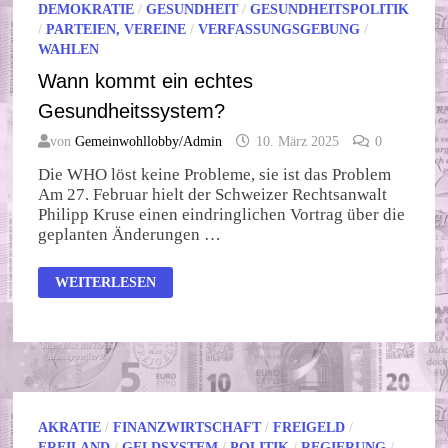
DEMOKRATIE
/
GESUNDHEIT
/
GESUNDHEITSPOLITIK
/
PARTEIEN, VEREINE
/
VERFASSUNGSGEBUNG
/
WAHLEN
Wann kommt ein echtes
Gesundheitssystem?
von
Gemeinwohllobby/Admin
10. März 2025
0
Die WHO löst keine Probleme, sie ist das Problem
Am 27. Februar hielt der Schweizer Rechtsanwalt
Philipp Kruse einen eindringlichen Vortrag über die
geplanten Änderungen …
WANN
WEITERLESEN
KOMMT
EIN
ECHTES
GESUNDHEITSSYSTEM?
AKRATIE
/
FINANZWIRTSCHAFT
/
FREIGELD
/
FREILAND
/
GELDSYSTEM
/
POLITIK
/
REGIERUNG
/