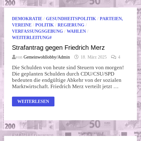
DEMOKRATIE
/
GESUNDHEITSPOLITIK
/
PARTEIEN,
VEREINE
/
POLITIK
/
REGIERUNG
/
VERFASSUNGSGEBUNG
/
WAHLEN
/
WEITERLEITUNG#
Strafantrag gegen Friedrich Merz
von
Gemeinwohllobby/Admin
18. März 2025
4
Die Schulden von heute sind Steuern von morgen!
Die geplanten Schulden durch CDU/CSU/SPD
bedeuten die endgültige Abkehr von der sozialen
Marktwirtschaft. Friedrich Merz verteilt jetzt …
STRAFANTRAG
WEITERLESEN
GEGEN
FRIEDRICH
MERZ