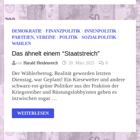
DEM
SACK
DEMOKRATIE
/
FINANZPOLITIK
/
INNENPOLITIK
/
PARTEIEN, VEREINE
/
POLITIK
/
SOZIALPOLITIK
/
WAHLEN
Das ähnelt einem “Staatstreich”
von
Harald Heidenreich
20. März 2025
0
Der Wählerbetrug, Realität geworden letzten
Dienstag, war Geplant! Ein Kiesewetter und andere
schwarz-rot-grüne Politiker aus der Fraktion der
Kriegstreiber und Rüstungslobbyisten geben es
inzwischen sogar …
DAS
WEITERLESEN
ÄHNELT
EINEM
“STAATSTREICH”