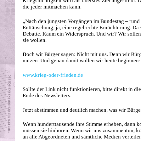
Kriegstüchtigkeit wird als oberstes Ziel angestrebt. 
die jeder mitmachen kann.
„Nach den jüngsten Vorgängen im Bundestag – rund um
Enttäuschung, ja, eine regelrechte Ernüchterung. D
Debatte. Kaum ein Widerspruch. Und wir? Wir solle
sie wollen.
D
och wir Bürger sagen: Nicht mit uns. Denn wir Bür
nutzen. Und genau damit wollen wir heute beginnen
www.krieg-oder-frieden.de
Sollte der Link nicht funktionieren, bitte direkt in 
Ende des Newsletters.
Jetzt abstimmen und deutlich machen, was wir Bürge
W
enn hunderttausende ihre Stimme erheben, dann ko
müssen sie hinhören. Wenn wir uns zusammentun, kön
an alle Abgeordneten und sämtliche Medien verteile