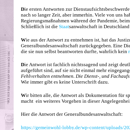
D
ie ersten Antworten zur Dienstaufsichtsbeschwerde
nach so langer Zeit, aber immerhin. Viele von uns h
Regierungsmaßnahmen während der Pandemie, beim Ju
Schließlich ist die
Staat
sanwaltschaft in Deutschland
W
ie aus der Antwort zu entnehmen ist, hat das Just
Generalbundesanwaltschaft zurückgegeben. Eine Die
die sie nun selbst beantworten durfte, wahrlich kein
D
ie Antwort ist fachlich nichtssagend und zeigt deut
aufgeführt sind, auf sie nicht einmal mehr eingegang
Fehlverhalten entnehmen. Die Dienst-, und Fachaufs
Wie immer gibt es keine Unterschrift dazu.
W
ir bitten alle, die Antwort als Dokumentation für 
macht ein weiteres Vorgehen in dieser Angelegenhe
Hier die Antwort der Generalbundesanwaltschaft:
https://gemeinwohl-lobby.de/wp-content/uploads/20