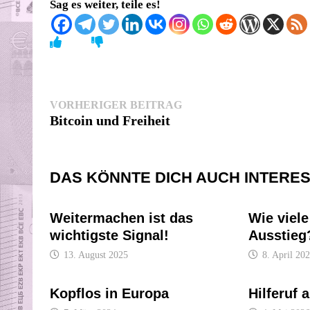
Sag es weiter, teile es!
Beitragsnavigation
Vorheriger
VORHERIGER BEITRAG
Beitrag:
Bitcoin und Freiheit
DAS KÖNNTE DICH AUCH INTERE
Weitermachen ist das
Wie viele
wichtigste Signal!
Ausstieg
13. August 2025
8. April 20
Kopflos in Europa
Hilferuf 