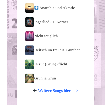
Anarchie und Akratie
Jägerlied / T. Körner
Nicht tauglich
,
Deitsch un frei / A. Günther
Ja zur (Grün)Pflicht
Grün ja Grün
Weitere Songs hier --->