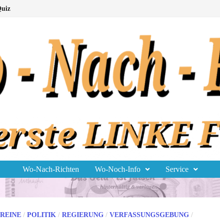
uiz
Wo-Nach-Richten
Wo-Noch-Info
Service
EREINE
/
POLITIK
/
REGIERUNG
/
VERFASSUNGSGEBUNG
/