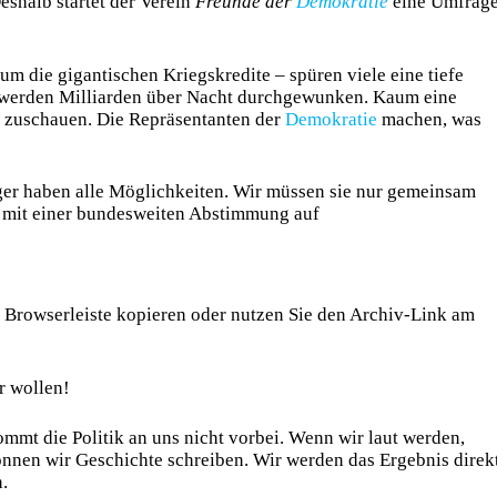
Deshalb startet der Verein
Freunde der
Demokratie
eine Umfrage
 die gigantischen Kriegskredite – spüren viele eine tiefe
a werden Milliarden über Nacht durchgewunken. Kaum eine
n zuschauen. Die Repräsentanten der
Demokratie
machen, was
ger haben alle Möglichkeiten. Wir müssen sie nur gemeinsam
: mit einer bundesweiten Abstimmung auf
die Browserleiste kopieren oder nutzen Sie den Archiv-Link am
r wollen!
mmt die Politik an uns nicht vorbei. Wenn wir laut werden,
nen wir Geschichte schreiben. Wir werden das Ergebnis direk
n.