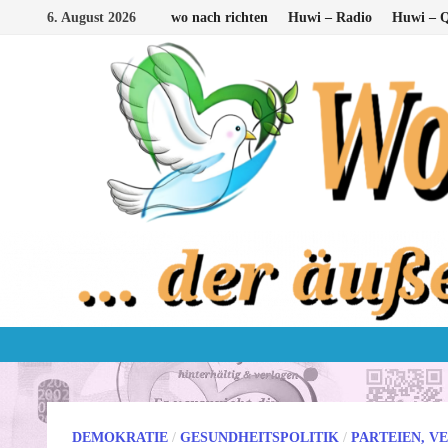
Zum
6. August 2026
wo nach richten
Huwi – Radio
Huwi – Q
Inhalt
springen
DEMOKRATIE
/
GESUNDHEITSPOLITIK
/
PARTEIEN, V