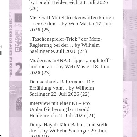
by
Harald Heidenreich
23. Juli 2026
(26)
Merz will Mittelstreckenwaffen kaufen
– sende ihm…
by
Web Master
17. Juli
2026
(25)
„Taschenspieler-Trick“ der Merz-
Regierung bei der…
by
Wilhelm
Nächster
G
Saelinger
9. Juli 2026
(24)
Beitrag:
l
Modernas mRNA-Grippe-„Impfstoff“
und die zu…
by
Web Master
18. Juni
2026
(23)
Deutschlands Reformen: „Die
Erzählung vom…
by
Wilhelm
Saelinger
22. Juli 2026
(22)
Interview mit einer KI – Pro
Umlaufsicherung
by
Harald
Heidenreich
21. Juli 2026
(21)
Dunja Hayali fährt Bahn – und stellt
die…
by
Wilhelm Saelinger
29. Juli
2026
(19)