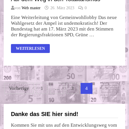
von
Web master
26. März 2023
0
Eine Weiterleitung von Gemeinwohllobby Das neue
Wahlgesetz der Ampel ist undemokratisch! Der
Bundestag hat am 17. März 2023 mit den Stimmen
der Regierungsfraktionen SPD, Grüne …
AUF
WEITERLESEN
DEM
WEG
IN
DEN
TOTALITARISMUS
Seitennummerierung
Vorherige
1
…
3
4
der
Beiträge
Danke das SIE hier sind!
Kommen Sie mit uns auf den Entwicklungsweg vom