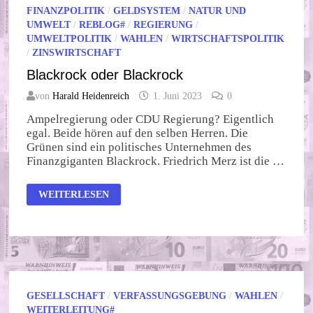
FINANZPOLITIK
/
GELDSYSTEM
/
NATUR UND
UMWELT
/
REBLOG#
/
REGIERUNG
/
UMWELTPOLITIK
/
WAHLEN
/
WIRTSCHAFTSPOLITIK
/
ZINSWIRTSCHAFT
Blackrock oder Blackrock
von
Harald Heidenreich
1. Juni 2023
0
Ampelregierung oder CDU Regierung? Eigentlich
egal. Beide hören auf den selben Herren. Die
Grünen sind ein politisches Unternehmen des
Finanzgiganten Blackrock. Friedrich Merz ist die …
BLACKROCK
WEITERLESEN
ODER
BLACKROCK
GESELLSCHAFT
/
VERFASSUNGSGEBUNG
/
WAHLEN
/
WEITERLEITUNG#