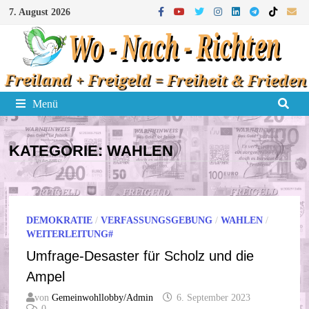
Zum
7. August 2026
Inhalt
springen
Menü
KATEGORIE:
WAHLEN
DEMOKRATIE
/
VERFASSUNGSGEBUNG
/
WAHLEN
/
WEITERLEITUNG#
Umfrage-Desaster für Scholz und die
Ampel
von
Gemeinwohllobby/Admin
6. September 2023
0