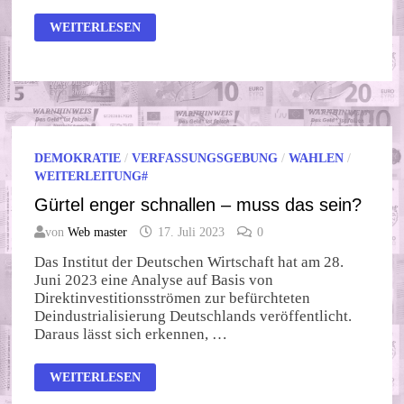
KUMULIEREN
WEITERLESEN
UND
PANASCHIEREN
DEMOKRATIE
/
VERFASSUNGSGEBUNG
/
WAHLEN
/
WEITERLEITUNG#
Gürtel enger schnallen – muss das sein?
von
Web master
17. Juli 2023
0
Das Institut der Deutschen Wirtschaft hat am 28.
Juni 2023 eine Analyse auf Basis von
Direktinvestitionsströmen zur befürchteten
Deindustrialisierung Deutschlands veröffentlicht.
Daraus lässt sich erkennen, …
GÜRTEL
WEITERLESEN
ENGER
SCHNALLEN