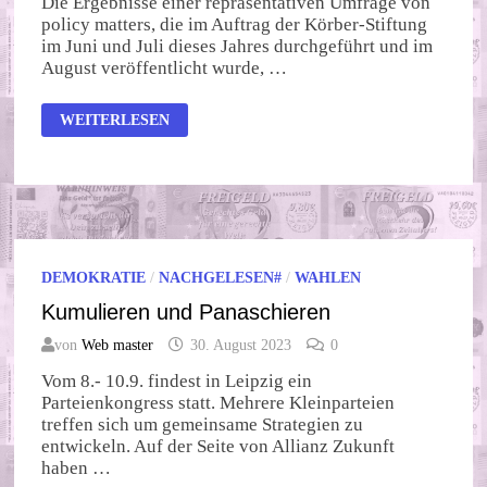
Die Ergebnisse einer repräsentativen Umfrage von
policy matters, die im Auftrag der Körber-Stiftung
im Juni und Juli dieses Jahres durchgeführt und im
August veröffentlicht wurde, …
DEUTSCHE
WEITERLESEN
VERLIEREN
VERTRAUEN
IN
IHRE
DEMOKRATIE
DEMOKRATIE
/
NACHGELESEN#
/
WAHLEN
Kumulieren und Panaschieren
von
Web master
30. August 2023
0
Vom 8.- 10.9. findest in Leipzig ein
Parteienkongress statt. Mehrere Kleinparteien
treffen sich um gemeinsame Strategien zu
entwickeln. Auf der Seite von Allianz Zukunft
haben …