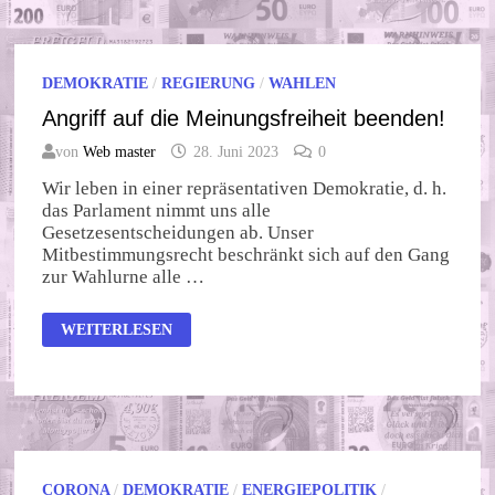
DEMOKRATIE
/
REGIERUNG
/
WAHLEN
Angriff auf die Meinungsfreiheit beenden!
von
Web master
28. Juni 2023
0
Wir leben in einer repräsentativen Demokratie, d. h.
das Parlament nimmt uns alle
Gesetzesentscheidungen ab. Unser
Mitbestimmungsrecht beschränkt sich auf den Gang
zur Wahlurne alle …
ANGRIFF
WEITERLESEN
AUF
DIE
MEINUNGSFREIHEIT
BEENDEN!
CORONA
/
DEMOKRATIE
/
ENERGIEPOLITIK
/