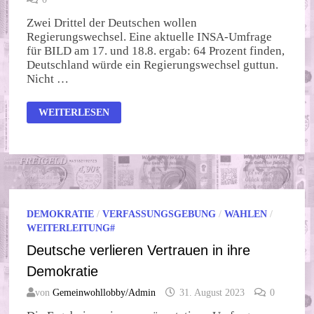
Zwei Drittel der Deutschen wollen
Regierungswechsel. Eine aktuelle INSA-Umfrage
für BILD am 17. und 18.8. ergab: 64 Prozent finden,
Deutschland würde ein Regierungswechsel guttun.
Nicht …
UMFRAGE-
WEITERLESEN
DESASTER
FÜR
SCHOLZ
UND
DIE
AMPEL
DEMOKRATIE
/
VERFASSUNGSGEBUNG
/
WAHLEN
/
WEITERLEITUNG#
Deutsche verlieren Vertrauen in ihre
Demokratie
von
Gemeinwohllobby/Admin
31. August 2023
0