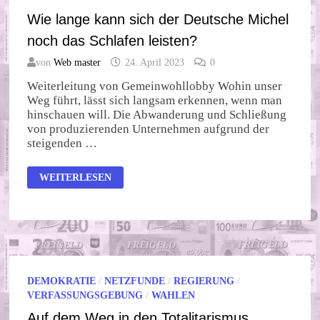
Wie lange kann sich der Deutsche Michel
noch das Schlafen leisten?
von
Web master
24. April 2023
0
Weiterleitung von Gemeinwohllobby Wohin unser
Weg führt, lässt sich langsam erkennen, wenn man
hinschauen will. Die Abwanderung und Schließung
von produzierenden Unternehmen aufgrund der
steigenden …
WIE
WEITERLESEN
LANGE
KANN
SICH
DER
DEUTSCHE
MICHEL
NOCH
DAS
SCHLAFEN
LEISTEN?
DEMOKRATIE
/
NETZFUNDE
/
REGIERUNG
/
VERFASSUNGSGEBUNG
/
WAHLEN
Auf dem Weg in den Totalitarismus