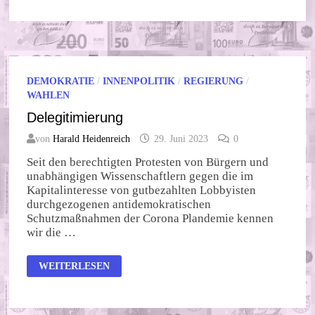
–
MUSS
DAS
SEIN?
DEMOKRATIE
/
INNENPOLITIK
/
REGIERUNG
/
WAHLEN
Delegitimierung
von
Harald Heidenreich
29. Juni 2023
0
Seit den berechtigten Protesten von Bürgern und
unabhängigen Wissenschaftlern gegen die im
Kapitalinteresse von gutbezahlten Lobbyisten
durchgezogenen antidemokratischen
Schutzmaßnahmen der Corona Plandemie kennen
wir die …
DELEGITIMIERUNG
WEITERLESEN