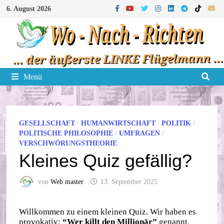
Zum
6. August 2026
Inhalt
springen
Menü
GESELLSCHAFT
/
HUMANWIRTSCHAFT
/
POLITIK
/
POLITISCHE PHILOSOPHIE
/
UMFRAGEN
/
VERSCHWÖRUNGSTHEORIE
Kleines Quiz gefällig?
von
Web master
13. September 2025
Willkommen zu einem kleinen Quiz. Wir haben es
provokativ:
“Wer killt den Millionär”
genannt,