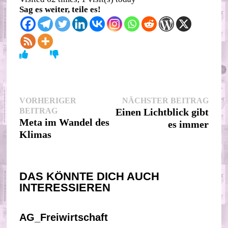
Sag es weiter, teile es!
Beitragsnavigation
Nächs
VORHERIGER
NÄCHSTER BEITRAG
Vorheriger
Beitr
BEITRAG
Einen Lichtblick gibt
Beitrag:
Meta im Wandel des
es immer
Klimas
DAS KÖNNTE DICH AUCH
INTERESSIEREN
AG_Freiwirtschaft