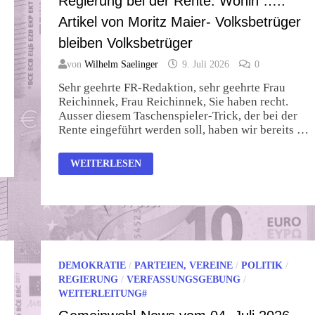
Regierung bei der Rente: Wohin …..
Artikel von Moritz Maier- Volksbetrüger
bleiben Volksbetrüger
von
Wilhelm Saelinger
9. Juli 2026
0
Sehr geehrte FR-Redaktion, sehr geehrte Frau
Reichinnek, Frau Reichinnek, Sie haben recht.
Ausser diesem Taschenspieler-Trick, der bei der
Rente eingeführt werden soll, haben wir bereits …
„TASCHENSPIELER-
WEITERLESEN
TRICK“
DER
MERZ-
REGIERUNG
BEI
DER
RENTE:
WOHIN
…..
ARTIKEL
DEMOKRATIE
/
PARTEIEN, VEREINE
/
POLITIK
/
VON
MORITZ
REGIERUNG
/
VERFASSUNGSGEBUNG
/
MAIER-
WEITERLEITUNG#
VOLKSBETRÜGER
BLEIBEN