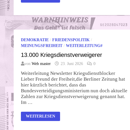
THIELS
GEHEIMCLUB
DEMOKRATIE
/
FRIEDENSPOLITIK
/
MEINUNGSFREIHEIT
/
WEITERLEITUNG#
13.000 Kriegsdienstverweigerer
von
Web master
23. Juni 2026
0
Weiterleitung Newsletter Kriegsdienstblocker
Lieber Freund der Freiheit,die Berliner Zeitung hat
hier kürzlich berichtet, dass das
Bundesverteidigungsministerium nun doch aktuelle
Zahlen zur Kriegsdienstverweigerung genannt hat.
Im …
13.000
WEITERLESEN
KRIEGSDIENSTVERWEIGERER