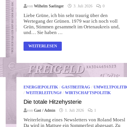
von
Wilhelm Saelinger
3. Juli 2026
0
Liebe Grüne, ich bin sehr traurig über den
Wertegang der Grünen. 1979 war ich noch voll
Grün, Stimmen gesammelt im Ortenaukreis und,
und… Sie haben …
GÜRTEL
WEITERLESEN
ENGER
SCHNALLEN,
IMMER
WEITER
SO?
URSACHE
IGNORIEREN,
WIE
HÜHNER,
OHNE
ENERGIEPOLITIK
/
GASTBEITRAG
/
UMWELTPOLITI
HIRN
UND
/
WEITERLEITUNG#
/
WIRTSCHAFTSPOLITIK
VERSTAND?
Die totale Hitzehysterie
von
Gast / Admin
1. Juli 2026
1
Weiterleitung eines Newsletters von Roland Moesl
Da wird in Mattsee ein Sommerfest abgesagt. Zu