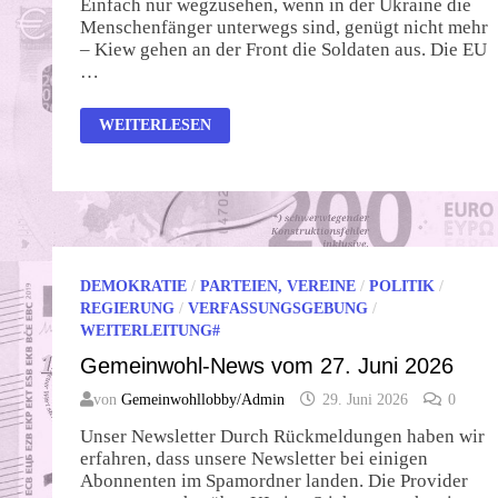
Einfach nur wegzusehen, wenn in der Ukraine die
Menschenfänger unterwegs sind, genügt nicht mehr
– Kiew gehen an der Front die Soldaten aus. Die EU
…
DIE
WEITERLESEN
EU
TREIBT
UKRAINER
IN
DEN
SICHEREN
TOD
DEMOKRATIE
/
PARTEIEN, VEREINE
/
POLITIK
/
REGIERUNG
/
VERFASSUNGSGEBUNG
/
WEITERLEITUNG#
Gemeinwohl-News vom 27. Juni 2026
von
Gemeinwohllobby/Admin
29. Juni 2026
0
Unser Newsletter Durch Rückmeldungen haben wir
erfahren, dass unsere Newsletter bei einigen
Abonnenten im Spamordner landen. Die Provider