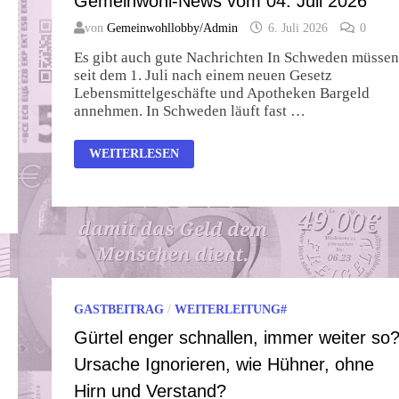
Gemeinwohl-News vom 04. Juli 2026
VOLKSBETRÜGER
von
Gemeinwohllobby/Admin
6. Juli 2026
0
Es gibt auch gute Nachrichten In Schweden müssen
seit dem 1. Juli nach einem neuen Gesetz
Lebensmittelgeschäfte und Apotheken Bargeld
annehmen. In Schweden läuft fast …
GEMEINWOHL-
WEITERLESEN
NEWS
VOM
04.
JULI
2026
GASTBEITRAG
/
WEITERLEITUNG#
Gürtel enger schnallen, immer weiter so
Ursache Ignorieren, wie Hühner, ohne
Hirn und Verstand?