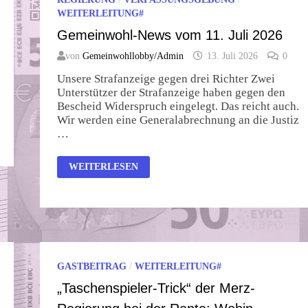
WEITERLEITUNG#
Gemeinwohl-News vom 11. Juli 2026
von
Gemeinwohllobby/Admin
13. Juli 2026
0
Unsere Strafanzeige gegen drei Richter Zwei
Unterstützer der Strafanzeige haben gegen den
Bescheid Widerspruch eingelegt. Das reicht auch.
Wir werden eine Generalabrechnung an die Justiz
…
GEMEINWOHL-
WEITERLESEN
NEWS
VOM
11.
JULI
2026
GASTBEITRAG
/
WEITERLEITUNG#
„Taschenspieler-Trick“ der Merz-