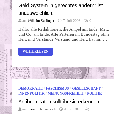
Geld-System in gerechtes ändern” ist
unausweichlich.
von
Wilhelm Saelinger
7. Juli 2026
0
Hallo, alle Redaktionen, die Ampel am Ende. Merz
und Co. am Ende. Alle Parteien im Bundestag ohne
Herz und Verstand? Verstand und Herz hat nur …
KLINGBEIL
WEITERLESEN
PLANT
MEHR
SCHULDEN
–
GRÜNEN..
„LUFTBUCHUNG
…“-
URSACHE:
“UNGERECHTES
GELD-
DEMOKRATIE
/
FASCHISMUS
/
GESELLSCHAFT
/
SYSTEM
IN
INNENPOLITIK
/
MEINUNGSFREIHEIT
/
POLITIK
GERECHTES
ÄNDERN”
An ihren Taten sollt ihr sie erkennen
IST
UNAUSWEICHLICH.
von
Harald Heidenreich
4. Juli 2026
0