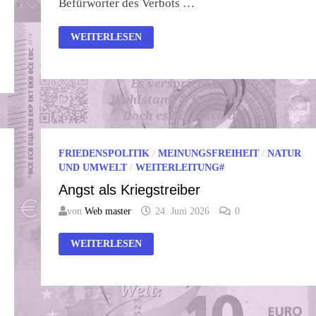
Befürworter des Verbots …
BÜRGERKRIEG
WEITERLESEN
ODER
DIKTATUR?
FRIEDENSPOLITIK
/
MEINUNGSFREIHEIT
/
NATUR
UND UMWELT
/
WEITERLEITUNG#
Angst als Kriegstreiber
von
Web master
24. Juni 2026
0
ANGST
WEITERLESEN
ALS
KRIEGSTREIBER