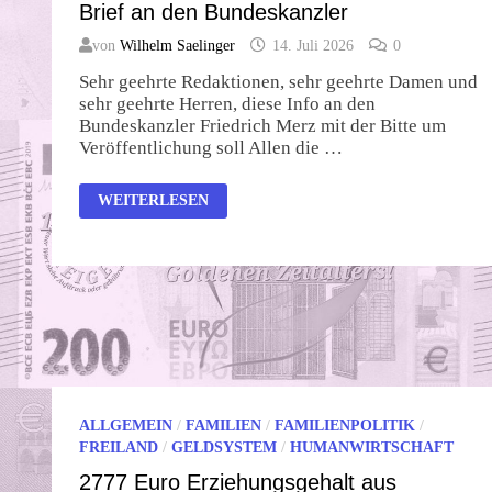
Brief an den Bundeskanzler
von
Wilhelm Saelinger
14. Juli 2026
0
Sehr geehrte Redaktionen, sehr geehrte Damen und
sehr geehrte Herren, diese Info an den
Bundeskanzler Friedrich Merz mit der Bitte um
Veröffentlichung soll Allen die …
BRIEF
WEITERLESEN
AN
DEN
BUNDESKANZLER
ALLGEMEIN
/
FAMILIEN
/
FAMILIENPOLITIK
/
FREILAND
/
GELDSYSTEM
/
HUMANWIRTSCHAFT
2777 Euro Erziehungsgehalt aus