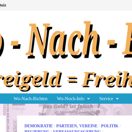
uiz
Wo-Nach-Richten
Wo-Noch-Info
Service
DEMOKRATIE
/
PARTEIEN, VEREINE
/
POLITIK
/
REGIERUNG
/
VERFASSUNGSGEBUNG
/