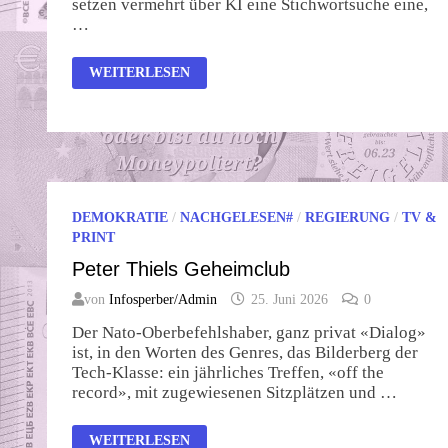
setzen vermehrt über KI eine Stichwortsuche eine,
…
GEMEINWOHL-
WEITERLESEN
NEWS
VOM
27.
JUNI
2026
DEMOKRATIE
/
NACHGELESEN#
/
REGIERUNG
/
TV &
PRINT
Peter Thiels Geheimclub
von
Infosperber/Admin
25. Juni 2026
0
Der Nato-Oberbefehlshaber, ganz privat «Dialog»
ist, in den Worten des Genres, das Bilderberg der
Tech-Klasse: ein jährliches Treffen, «off the
record», mit zugewiesenen Sitzplätzen und …
PETER
WEITERLESEN