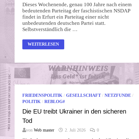
Dieses Wochenende, genau 100 Jahre nach einem
bedeutenden Parteitag der faschistischen NSDAP
findet in Erfurt ein Parteitag einer nicht
unbedeutenden deutschen Partei statt.
Selbstverständlich die …
AN
WEITERLESEN
IHREN
TATEN
SOLLT
IHR
SIE
ERKENNEN
FRIEDENSPOLITIK
/
GESELLSCHAFT
/
NETZFUNDE
/
POLITIK
/
REBLOG#
Die EU treibt Ukrainer in den sicheren
Tod
von
Web master
2. Juli 2026
0