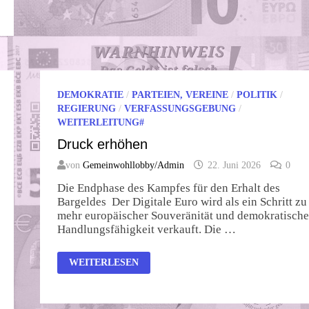
DEMOKRATIE
/
PARTEIEN, VEREINE
/
POLITIK
/
REGIERUNG
/
VERFASSUNGSGEBUNG
/
WEITERLEITUNG#
Druck erhöhen
von
Gemeinwohllobby/Admin
22. Juni 2026
0
Die Endphase des Kampfes für den Erhalt des
Bargeldes Der Digitale Euro wird als ein Schritt zu
mehr europäischer Souveränität und demokratische
Handlungsfähigkeit verkauft. Die …
DRUCK
WEITERLESEN
ERHÖHEN