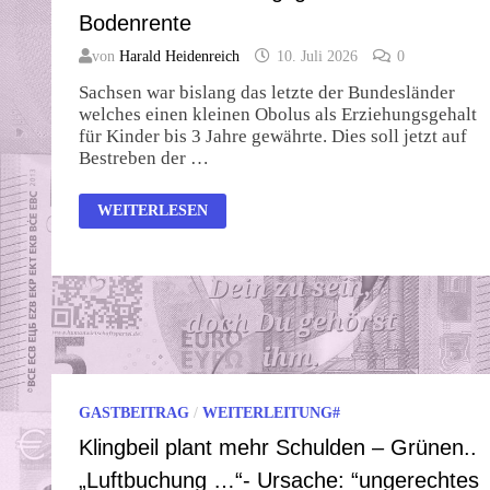
Bodenrente
von
Harald Heidenreich
10. Juli 2026
0
Sachsen war bislang das letzte der Bundesländer
welches einen kleinen Obolus als Erziehungsgehalt
für Kinder bis 3 Jahre gewährte. Dies soll jetzt auf
Bestreben der …
2777
WEITERLESEN
EURO
ERZIEHUNGSGEHALT
AUS
BODENRENTE
GASTBEITRAG
/
WEITERLEITUNG#
Klingbeil plant mehr Schulden – Grünen..
„Luftbuchung …“- Ursache: “ungerechtes