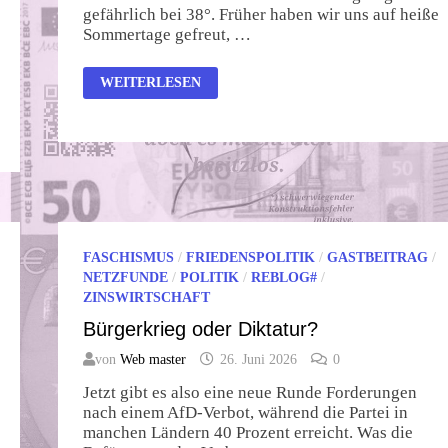
gefährlich bei 38°. Früher haben wir uns auf heiße
Sommertage gefreut, …
DIE
WEITERLESEN
TOTALE
HITZEHYSTERIE
FASCHISMUS
/
FRIEDENSPOLITIK
/
GASTBEITRAG
/
NETZFUNDE
/
POLITIK
/
REBLOG#
/
ZINSWIRTSCHAFT
Bürgerkrieg oder Diktatur?
von
Web master
26. Juni 2026
0
Jetzt gibt es also eine neue Runde Forderungen
nach einem AfD-Verbot, während die Partei in
manchen Ländern 40 Prozent erreicht. Was die