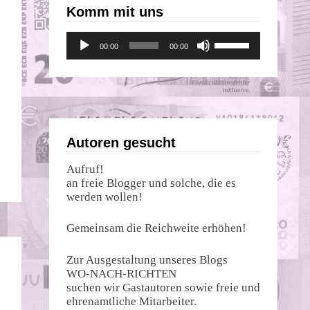
Komm mit uns
Audio-
Pfeiltasten
00:00
00:00
Player
Hoch/Runter
benutzen,
um
die
Lautstärke
zu
regeln.
Autoren gesucht
Aufruf!
an freie Blogger und solche, die es
werden wollen!
Gemeinsam die Reichweite erhöhen!
Zur Ausgestaltung unseres Blogs
WO-NACH-RICHTEN
suchen wir Gastautoren sowie freie und
ehrenamtliche Mitarbeiter.