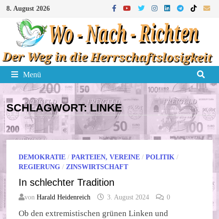
Zum
8. August 2026
Inhalt
springen
Menü
SCHLAGWORT:
LINKE
DEMOKRATIE
/
PARTEIEN, VEREINE
/
POLITIK
/
REGIERUNG
/
ZINSWIRTSCHAFT
In schlechter Tradition
von
Harald Heidenreich
3. August 2024
0
Ob den extremistischen grünen Linken und