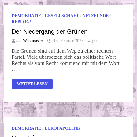
DEMOKRATIE
/
GESELLSCHAFT
/
NETZFUNDE
/
REBLOG#
Der Niedergang der Grünen
von
Web master
13. Februar 2023
0
Die Grünen sind auf dem Weg zu einer rechten
Partei. Viele übersetzen sich das politische Wort
Rechts als vom Recht kommend mit mit dem Wort
…
DER
WEITERLESEN
NIEDERGANG
DER
GRÜNEN
DEMOKRATIE
/
EUROPAPOLITIK