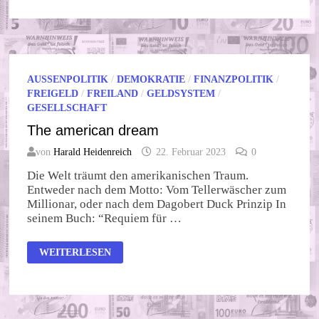
LINKS
WIRD
RECHTS
AUSSENPOLITIK
/
DEMOKRATIE
/
FINANZPOLITIK
/
FREIGELD
/
FREILAND
/
GELDSYSTEM
/
GESELLSCHAFT
The american dream
von
Harald Heidenreich
22. Februar 2023
0
Die Welt träumt den amerikanischen Traum.
Entweder nach dem Motto: Vom Tellerwäscher zum
Millionar, oder nach dem Dagobert Duck Prinzip In
seinem Buch: “Requiem für …
THE
WEITERLESEN
AMERICAN
DREAM