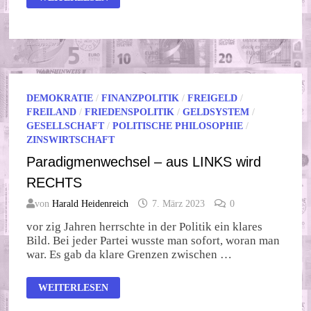
–
DER
WELTUNTERGANGSTAG
DEMOKRATIE
/
FINANZPOLITIK
/
FREIGELD
/
FREILAND
/
FRIEDENSPOLITIK
/
GELDSYSTEM
/
GESELLSCHAFT
/
POLITISCHE PHILOSOPHIE
/
ZINSWIRTSCHAFT
Paradigmenwechsel – aus LINKS wird
RECHTS
von
Harald Heidenreich
7. März 2023
0
vor zig Jahren herrschte in der Politik ein klares
Bild. Bei jeder Partei wusste man sofort, woran man
war. Es gab da klare Grenzen zwischen …
PARADIGMENWECHSEL
WEITERLESEN
–
AUS