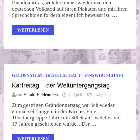
Pseudoantifas, welche immer wieder mal den
deutschen Volkstod auf ihren Plakaten und mit ihren
Sprechchören fordern eigentlich bewusst ist, …
IN
WEITERLESEN
SCHLECHTER
TRADITION
GELDSYSTEM
/
GESELLSCHAFT
/
ZINSWIRTSCHAFT
Karfreitag – der Weltuntergangstag
von
Harald Heidenreich
7. April 2023
0
Zum gestrigen Gründonnerstag war ich wieder
einmal seit langem in der Kirche. Eine
Theathergruppe führte ein Stück auf, welches vor
17 Jahren geschrieben wurde. „Der …
KARFREITAG
WEITERLESEN