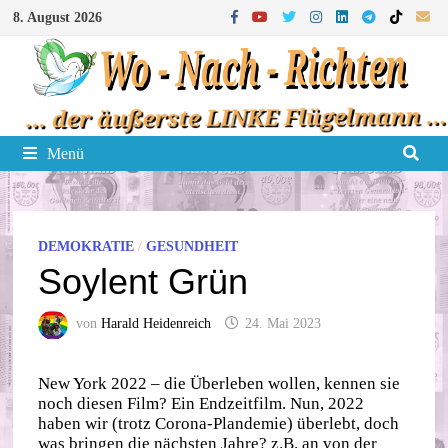
Zum
8. August 2026
Inhalt
springen
Menü
DEMOKRATIE
/
GESUNDHEIT
Soylent Grün
von
Harald Heidenreich
24. Mai 2023
New York 2022 – die Überleben wollen, kennen sie
noch diesen Film? Ein Endzeitfilm. Nun, 2022
haben wir (trotz Corona-Plandemie) überlebt, doch
was bringen die nächsten Jahre? z.B. an von der