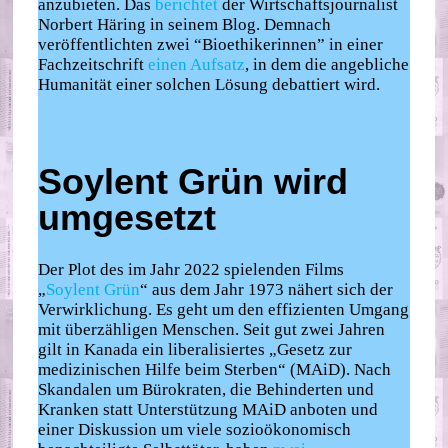
anzubieten. Das
berichtet
der Wirtschaftsjournalist
Norbert Häring in seinem Blog. Demnach
veröffentlichten zwei “Bioethikerinnen” in einer
Fachzeitschrift
einen Aufsatz
, in dem die angebliche
Humanität einer solchen Lösung debattiert wird.
Soylent Grün wird
umgesetzt
Der Plot des im Jahr 2022 spielenden Films
„
Soylent Grün
“ aus dem Jahr 1973 nähert sich der
Verwirklichung. Es geht um den effizienten Umgang
mit überzähligen Menschen. Seit gut zwei Jahren
gilt in Kanada ein liberalisiertes „Gesetz zur
medizinischen Hilfe beim Sterben“ (MAiD). Nach
Skandalen um Bürokraten, die Behinderten und
Kranken statt Unterstützung MAiD anboten und
einer Diskussion um viele sozioökonomisch