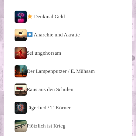
Denkmal Geld
Anarchie und Akratie
Sei ungehorsam
Der Lampenputzer / E. Mühsam
Raus aus den Schulen
Jägerlied / T. Körner
Plötzlich ist Krieg