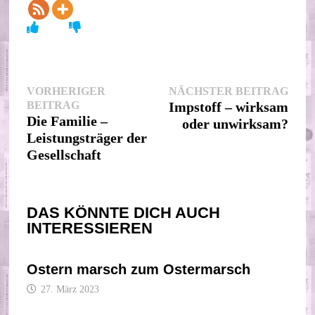
Beitragsnavigation
Nächs
VORHERIGER
NÄCHSTER BEITRAG
Vorheriger
Beitr
BEITRAG
Impstoff – wirksam
Beitrag:
Die Familie –
oder unwirksam?
Leistungsträger der
Gesellschaft
DAS KÖNNTE DICH AUCH
INTERESSIEREN
Ostern marsch zum Ostermarsch
27. März 2023