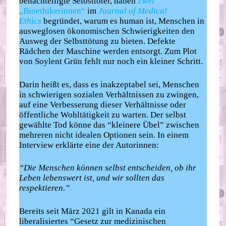
benachteiligte Selbsttöter, haben
zwei
„Bioethikerinnen“
im
Journal of Medical
Ethics
begründet, warum es human ist, Menschen in
ausweglosen ökonomischen Schwierigkeiten den
Ausweg der Selbsttötung zu bieten. Defekte
Rädchen der Maschine werden entsorgt. Zum Plot
von Soylent Grün fehlt nur noch ein kleiner Schritt.
Darin heißt es, dass es inakzeptabel sei, Menschen
in schwierigen sozialen Verhältnissen zu zwingen,
auf eine Verbesserung dieser Verhältnisse oder
öffentliche Wohltätigkeit zu warten. Der selbst
gewählte Tod könne das “kleinere Übel” zwischen
mehreren nicht idealen Optionen sein. In einem
Interview erklärte eine der Autorinnen:
“Die Menschen können selbst entscheiden, ob ihr
Leben lebenswert ist, und wir sollten das
respektieren.”
Bereits seit März 2021 gilt in Kanada ein
liberalisiertes “Gesetz zur medizinischen