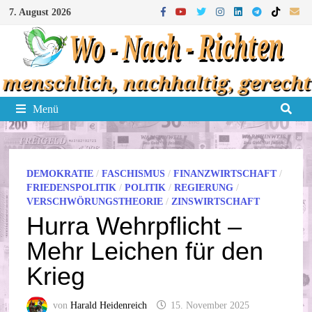
Zum
7. August 2026
Inhalt
springen
Menü
DEMOKRATIE
/
FASCHISMUS
/
FINANZWIRTSCHAFT
/
FRIEDENSPOLITIK
/
POLITIK
/
REGIERUNG
/
VERSCHWÖRUNGSTHEORIE
/
ZINSWIRTSCHAFT
Hurra Wehrpflicht –
Mehr Leichen für den
Krieg
von
Harald Heidenreich
15. November 2025