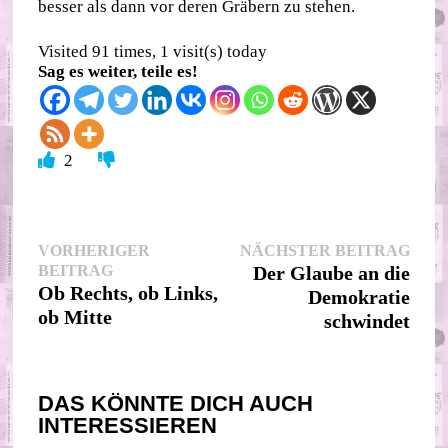
besser als dann vor deren Gräbern zu stehen.
Visited 91 times, 1 visit(s) today
Sag es weiter, teile es!
2
Beitragsnavigation
Nächs
VORHERIGER
NÄCHSTER BEITRAG
Vorheriger
Beitr
BEITRAG
Der Glaube an die
Beitrag:
Ob Rechts, ob Links,
Demokratie
ob Mitte
schwindet
DAS KÖNNTE DICH AUCH
INTERESSIEREN