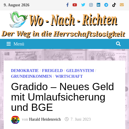
Zum
9. August 2026
Inhalt
springen
Menü
DEMOKRATIE
/
FREIGELD
/
GELDSYSTEM
/
GRUNDEINKOMMEN
/
WIRTSCHAFT
Gradido – Neues Geld
mit Umlaufsicherung
und BGE
von
Harald Heidenreich
7. Juni 2023