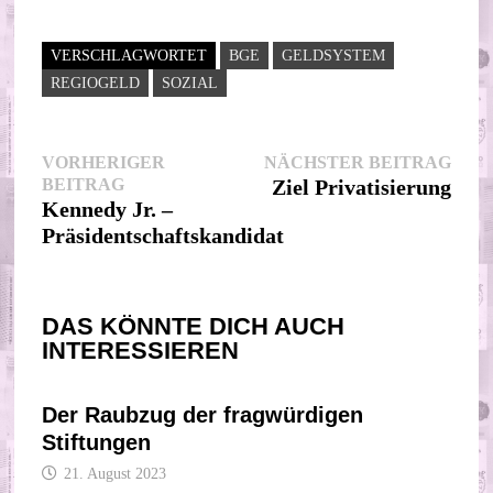
VERSCHLAGWORTET
BGE
GELDSYSTEM
REGIOGELD
SOZIAL
Beitragsnavigation
Nächs
VORHERIGER
NÄCHSTER BEITRAG
Vorheriger
Beitr
BEITRAG
Ziel Privatisierung
Beitrag:
Kennedy Jr. –
Präsidentschaftskandidat
DAS KÖNNTE DICH AUCH
INTERESSIEREN
Der Raubzug der fragwürdigen
Stiftungen
21. August 2023