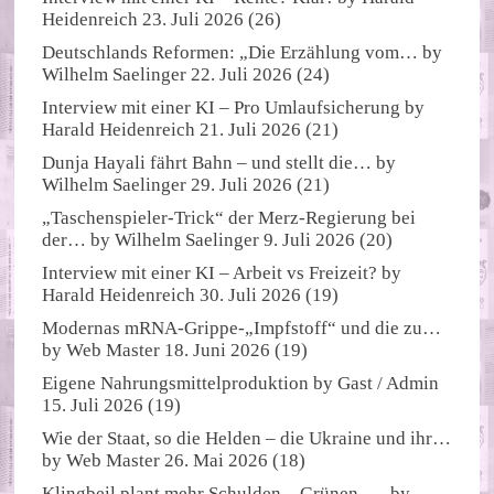
Heidenreich
23. Juli 2026
(26)
Deutschlands Reformen: „Die Erzählung vom…
by
Wilhelm Saelinger
22. Juli 2026
(24)
Interview mit einer KI – Pro Umlaufsicherung
by
Harald Heidenreich
21. Juli 2026
(21)
Dunja Hayali fährt Bahn – und stellt die…
by
Wilhelm Saelinger
29. Juli 2026
(21)
„Taschenspieler-Trick“ der Merz-Regierung bei
der…
by
Wilhelm Saelinger
9. Juli 2026
(20)
Interview mit einer KI – Arbeit vs Freizeit?
by
Harald Heidenreich
30. Juli 2026
(19)
Modernas mRNA-Grippe-„Impfstoff“ und die zu…
by
Web Master
18. Juni 2026
(19)
Eigene Nahrungsmittelproduktion
by
Gast / Admin
15. Juli 2026
(19)
Wie der Staat, so die Helden – die Ukraine und ihr…
by
Web Master
26. Mai 2026
(18)
Klingbeil plant mehr Schulden – Grünen..…
by