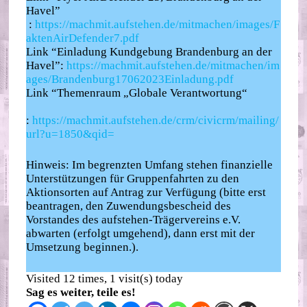
Havel”
:
https://machmit.aufstehen.de/mitmachen/images/F
aktenAirDefender7.pdf
Link “Einladung Kundgebung Brandenburg an der
Havel”:
https://machmit.aufstehen.de/mitmachen/im
ages/Brandenburg17062023Einladung.pdf
Link “Themenraum „Globale Verantwortung“
:
https://machmit.aufstehen.de/crm/civicrm/mailing/
url?u=1850&qid=
Hinweis: Im begrenzten Umfang stehen finanzielle
Unterstützungen für Gruppenfahrten zu den
Aktionsorten auf Antrag zur Verfügung (bitte erst
beantragen, den Zuwendungsbescheid des
Vorstandes des aufstehen-Trägervereins e.V.
abwarten (erfolgt umgehend), dann erst mit der
Umsetzung beginnen.).
Visited 12 times, 1 visit(s) today
Sag es weiter, teile es!