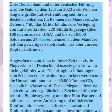
Über Deutschland und unter deutscher Führung
wird die Nato ab dem 12. Juni 2023 zwei Wochen
lang die größte Luftwaffenübung seit ihrem
Bestehen abhalten. Im Rahmen des Manövers „Air
Defender“ übt das Militärbündnis die Verlegung
von Luftstreitkräften. 220 Militärflugzeuge (über
100 davon aus den USA) und bis zu 10.000
Soldaten aus 24
Staat
en nehmen an dem Manöver
teil. Ein gewaltiges Säbelrasseln, das über unseren
Köpfen stattfindet.
Abgesehen davon, dass in dieser Zeit der zivile
Flugverkehr in Deutschland massiv gestört, wenn
nicht gefährdet wird, Nachtflugbeschränkungen
zum Schaden von Anwohnern gelockert werden und
die Umwelt mit mindestens 35.000 Tonnen CO₂
zusätzlich belastet wird: Dieses Megamanöver ist
auch ein weiteres gefährliches Zeichen dafür, wie
sehr die Bundesregierung und ihre Nato-Partner auf
milliardenschwere Aufrüstung und militärische
Konfrontationsbereitschaft setzen anstatt auf
Diplomatie und Entspannung – diese bräuchten wir