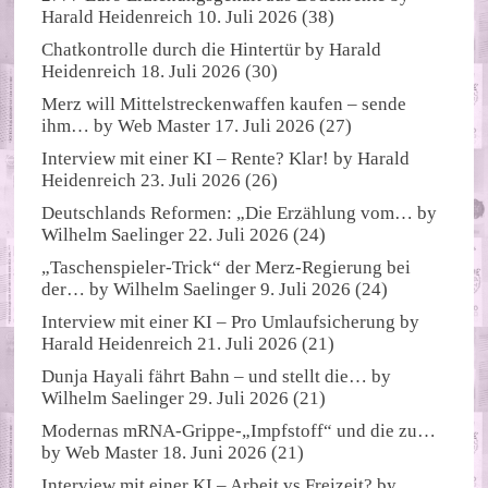
Harald Heidenreich
10. Juli 2026
(38)
Chatkontrolle durch die Hintertür
by
Harald
Heidenreich
18. Juli 2026
(30)
Merz will Mittelstreckenwaffen kaufen – sende
ihm…
by
Web Master
17. Juli 2026
(27)
Interview mit einer KI – Rente? Klar!
by
Harald
Heidenreich
23. Juli 2026
(26)
Deutschlands Reformen: „Die Erzählung vom…
by
Wilhelm Saelinger
22. Juli 2026
(24)
„Taschenspieler-Trick“ der Merz-Regierung bei
der…
by
Wilhelm Saelinger
9. Juli 2026
(24)
Interview mit einer KI – Pro Umlaufsicherung
by
Harald Heidenreich
21. Juli 2026
(21)
Dunja Hayali fährt Bahn – und stellt die…
by
Wilhelm Saelinger
29. Juli 2026
(21)
Modernas mRNA-Grippe-„Impfstoff“ und die zu…
by
Web Master
18. Juni 2026
(21)
Interview mit einer KI – Arbeit vs Freizeit?
by