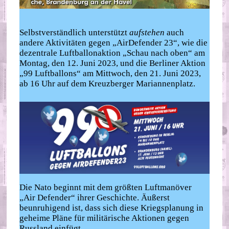
Selbstverständlich unterstützt
aufstehen
auch
andere Aktivitäten gegen „AirDefender 23“, wie die
dezentrale Luftballonaktion „Schau nach oben“ am
Montag, den 12. Juni 2023, und die Berliner Aktion
„99 Luftballons“ am Mittwoch, den 21. Juni 2023,
ab 16 Uhr auf dem Kreuzberger Mariannenplatz.
Die Nato beginnt mit dem größten Luftmanöver
„Air Defender“ ihrer Geschichte. Äußerst
beunruhigend ist, dass sich diese Kriegsplanung in
geheime Pläne für militärische Aktionen gegen
Russland einfügt.