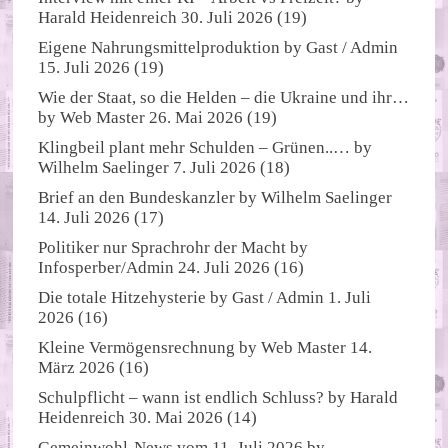
Harald Heidenreich
30. Juli 2026
(19)
Eigene Nahrungsmittelproduktion
by
Gast / Admin
15. Juli 2026
(19)
Wie der Staat, so die Helden – die Ukraine und ihr…
by
Web Master
26. Mai 2026
(19)
Klingbeil plant mehr Schulden – Grünen..…
by
Wilhelm Saelinger
7. Juli 2026
(18)
Brief an den Bundeskanzler
by
Wilhelm Saelinger
14. Juli 2026
(17)
Politiker nur Sprachrohr der Macht
by
Infosperber/Admin
24. Juli 2026
(16)
Die totale Hitzehysterie
by
Gast / Admin
1. Juli
2026
(16)
Kleine Vermögensrechnung
by
Web Master
14.
März 2026
(16)
Schulpflicht – wann ist endlich Schluss?
by
Harald
Heidenreich
30. Mai 2026
(14)
Gemeinwohl-News vom 11. Juli 2026
by