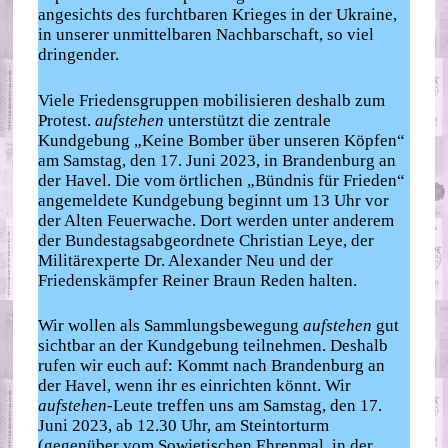
angesichts des furchtbaren Krieges in der Ukraine,
in unserer unmittelbaren Nachbarschaft, so viel
dringender.
Viele Friedensgruppen mobilisieren deshalb zum
Protest.
aufstehen
unterstützt die zentrale
Kundgebung „Keine Bomber über unseren Köpfen“
am Samstag, den 17. Juni 2023, in Brandenburg an
der Havel. Die vom örtlichen „Bündnis für Frieden“
angemeldete Kundgebung beginnt um 13 Uhr vor
der Alten Feuerwache. Dort werden unter anderem
der Bundestagsabgeordnete Christian Leye, der
Militärexperte Dr. Alexander Neu und der
Friedenskämpfer Reiner Braun Reden halten.
Wir wollen als Sammlungsbewegung
aufstehen
gut
sichtbar an der Kundgebung teilnehmen. Deshalb
rufen wir euch auf: Kommt nach Brandenburg an
der Havel, wenn ihr es einrichten könnt. Wir
aufstehen
-Leute treffen uns am Samstag, den 17.
Juni 2023, ab 12.30 Uhr, am Steintorturm
(gegenüber vom Sowjetischen Ehrenmal, in der