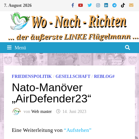
Zum
7. August 2026
Inhalt
springen
Menü
FRIEDENSPOLITIK
/
GESELLSCHAFT
/
REBLOG#
Nato-Manöver
„AirDefender23“
von
Web master
14. Juni 2023
Eine Weiterleitung von
“Aufstehen”