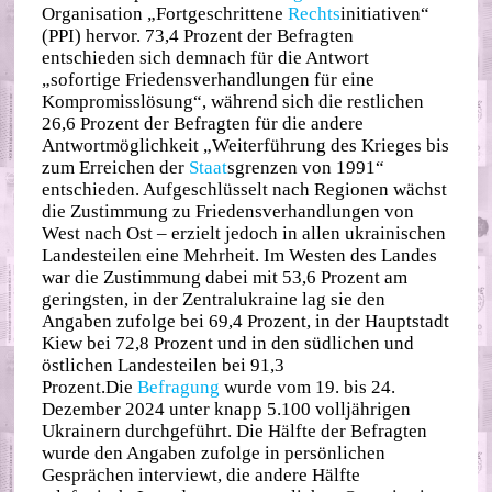
Organisation „Fortgeschrittene
Rechts
initiativen“
(PPI) hervor. 73,4 Prozent der Befragten
entschieden sich demnach für die Antwort
„sofortige Friedensverhandlungen für eine
Kompromisslösung“, während sich die restlichen
26,6 Prozent der Befragten für die andere
Antwortmöglichkeit „Weiterführung des Krieges bis
zum Erreichen der
Staat
sgrenzen von 1991“
entschieden. Aufgeschlüsselt nach Regionen wächst
die Zustimmung zu Friedensverhandlungen von
West nach Ost – erzielt jedoch in allen ukrainischen
Landesteilen eine Mehrheit. Im Westen des Landes
war die Zustimmung dabei mit 53,6 Prozent am
geringsten, in der Zentralukraine lag sie den
Angaben zufolge bei 69,4 Prozent, in der Hauptstadt
Kiew bei 72,8 Prozent und in den südlichen und
östlichen Landesteilen bei 91,3
Prozent.Die
Befragung
wurde vom 19. bis 24.
Dezember 2024 unter knapp 5.100 volljährigen
Ukrainern durchgeführt. Die Hälfte der Befragten
wurde den Angaben zufolge in persönlichen
Gesprächen interviewt, die andere Hälfte