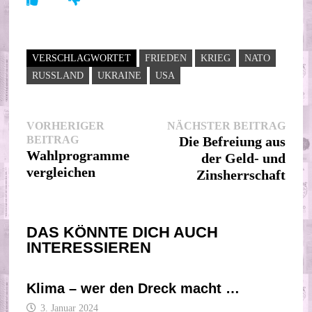
VERSCHLAGWORTET
FRIEDEN
KRIEG
NATO
RUSSLAND
UKRAINE
USA
Beitragsnavigation
Nächs
VORHERIGER
NÄCHSTER BEITRAG
Vorheriger
Beitr
BEITRAG
Die Befreiung aus
Beitrag:
Wahlprogramme
der Geld- und
vergleichen
Zinsherrschaft
DAS KÖNNTE DICH AUCH
INTERESSIEREN
Klima – wer den Dreck macht …
3. Januar 2024