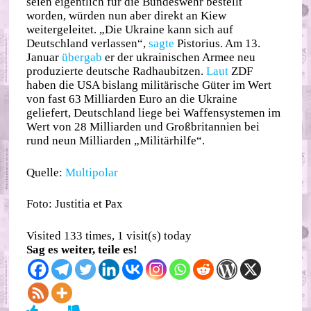
seien eigentlich für die Bundeswehr bestellt
worden, würden nun aber direkt an Kiew
weitergeleitet. „Die Ukraine kann sich auf
Deutschland verlassen“,
sagte
Pistorius. Am 13.
Januar
übergab
er der ukrainischen Armee neu
produzierte deutsche Radhaubitzen.
Laut
ZDF
haben die USA bislang militärische Güter im Wert
von fast 63 Milliarden Euro an die Ukraine
geliefert, Deutschland liege bei Waffensystemen im
Wert von 28 Milliarden und Großbritannien bei
rund neun Milliarden „Militärhilfe“.
Quelle:
Multipolar
Foto: Justitia et Pax
Visited 133 times, 1 visit(s) today
Sag es weiter, teile es!