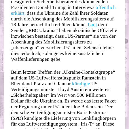
designierter Sicherheitsberater des kommenden
Präsidenten Donald Trump, in Interviews
öffentlich
erklärt
, dass die Ukraine die Zahl ihrer Soldaten
durch die Absenkung des Mobilisierungsalters auf
18 Jahre beträchtlich erhöhen könne.
Laut
dem
Sender „RBC Ukraina“ haben ukrainische Offizielle
inzwischen bestätigt, dass „US-Partner“ sie von der
Absenkung des Mobilisierungsalters zu
„überzeugen“ versuchen. Präsident Selenski lehne
dies jedoch ab, solange es keine zusätzlichen
Waffenlieferungen gebe.
Beim letzten Treffen der „Ukraine-Kontaktgruppe“
auf dem US-Luftwaffenstützpunkt Ramstein in
Rheinland-Pfalz am 9. Januar
kündigte
US-
Verteidigungsminister Lloyd Austin ein weiteres
„Sicherheitspaket“ im Wert von 500 Millionen
Dollar für die Ukraine an. Es werde das letzte Paket
der Regierung unter Präsident Joe Biden sein. Der
deutsche Verteidigungsminister Boris Pistorius
(SPD) kündigte die Lieferung von Lenkflugkörpern
für das Luftverteidigungssystem „Iris-T“ an. Diese