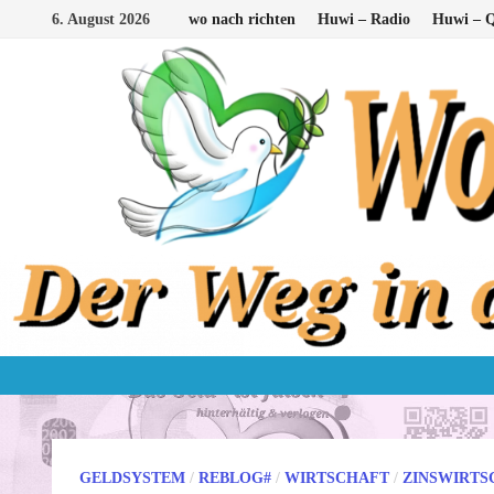
Zum
6. August 2026
wo nach richten
Huwi – Radio
Huwi – Q
Inhalt
springen
GELDSYSTEM
/
REBLOG#
/
WIRTSCHAFT
/
ZINSWIRTS