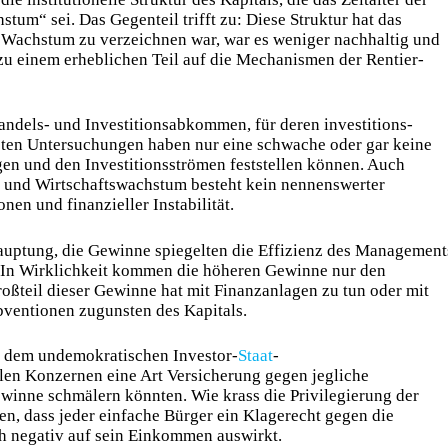
tum“ sei. Das Gegenteil trifft zu: Diese Struktur hat das
 Wachstum zu verzeichnen war, war es weniger nachhaltig und
zu einem erheblichen Teil auf die Mechanismen der Rentier-
andels- und Investi­tions­abkommen, für deren inves­ti­tions­
isten Untersuchungen haben nur eine schwache oder gar keine
gen und den Investi­tions­strömen feststellen können. Auch
n und Wirtschaftswachstum besteht kein nennenswerter
en und finanzieller Instabilität.
hauptung, die Gewinne spiegelten die Effizienz des Management
t. In Wirklichkeit kommen die höheren Gewinne nur den
ßteil dieser Gewinne hat mit Finanzanlagen zu tun oder mit
bventionen zugunsten des Kapitals.
t dem undemokratischen Investor-
Staat
-
alen Konzernen eine Art Versicherung gegen jegliche
ewinne schmälern könnten. Wie krass die Privilegierung der
llen, dass jeder einfache Bürger ein Klagerecht gegen die
h negativ auf sein Einkommen auswirkt.