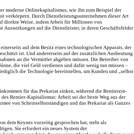
r moderne On­line­ka­pi­talis­mus, wie ihn zum Beispiel der
bit verkörpern. Durch Dienstleistungsunternehmen dieser Art
 direkte Weise, indem Arbeit für Millionen von
e Auswirkungen auf die Dienstleister, in deren Geschäftsfelder
einerseits auf dem Besitz eines technologischen Apparats, der
eschützt ist. Und andererseits auf der zusätzlichen Ausbeutung
innahmen an die Vermittler abgeben müssen. Die Betreiber von
Sinne, die viel Geld verdienen und dafür wenig tun müssen –
 lediglich die Technologie bereitstellen, um Kunden und „selbst
einkommen für das Prekariat sinken, während die Ren­tier­ein­
 des Rentier-Kapitalismus: Arbeit sei der beste Weg aus der
 Armee von Scheinselbstständigen und das Prekariat als Ganzes
von dem Keynes vorzeitig gesprochen hat, steht als
ltigen. Sie erfordert ein neues System der