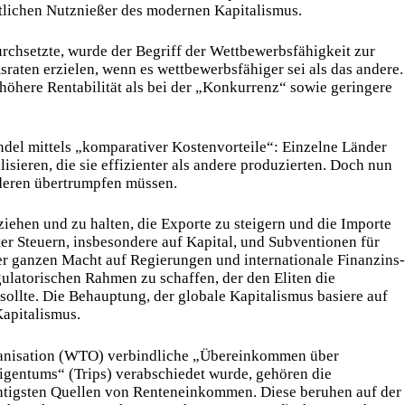
ntlichen Nutznießer des modernen Kapitalismus.
urchsetzte, wurde der Begriff der Wettbewerbsfähigkeit zur
aten erzielen, wenn es wettbewerbsfähiger sei als das andere.
höhere Rentabilität als bei der „Konkurrenz“ sowie geringere
ndel mittels „komparativer Kostenvorteile“: Einzelne Länder
lisieren, die sie effizienter als andere produzierten. Doch nun
anderen übertrumpfen müssen.
ziehen und zu halten, die Exporte zu steigern und die Importe
ter Steuern, insbesondere auf Kapital, und Subventionen für
r ganzen Macht auf Regierungen und internationale Fi­nanz­ins­
regulatorischen Rahmen zu schaffen, der den Eliten die
llte. Die Behauptung, der globale Kapitalismus basiere auf
Kapitalismus.
rganisation (WTO) verbindliche „Übereinkommen über
igentums“ (Trips) verabschiedet wurde, gehören die
tigsten Quellen von Renten­ein­kom­men. Diese beruhen auf der