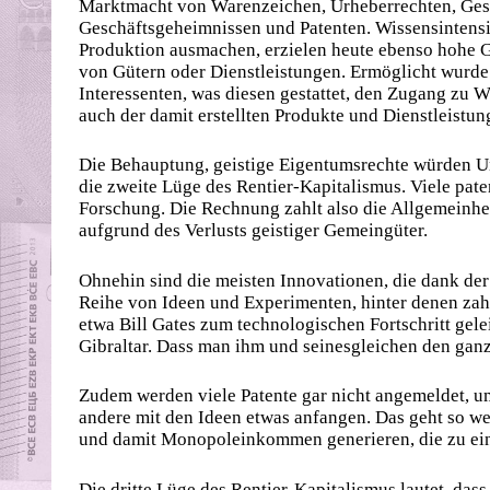
Marktmacht von Warenzeichen, Urheberrechten, Ges
Geschäftsgeheimnissen und Patenten. Wissensintensiv
Produktion ausmachen, erzielen heute ebenso hohe G
von Gütern oder Dienstleistungen. Ermöglicht wurde
Interessenten, was diesen gestattet, den Zugang zu 
auch der damit erstellten Produkte und Dienstleistun
Die Behauptung, geistige Eigentumsrechte würden Un
die zweite Lüge des Rentier-Kapitalismus. Viele pate
Forschung. Die Rechnung zahlt also die Allgemeinheit
aufgrund des Verlusts geistiger Gemeingüter.
Ohnehin sind die meisten Innova­tionen, die dank de
Reihe von Ideen und Experimenten, hinter denen zah
etwa Bill Gates zum technologischen Fortschritt gele
Gibraltar. Dass man ihm und seinesgleichen den ganze
Zudem werden viele Patente gar nicht angemeldet, um
andere mit den Ideen etwas anfangen. Das geht so w
und damit Monopoleinkommen generieren, die zu ein
Die dritte Lüge des Rentier-Kapitalismus lautet, dass d