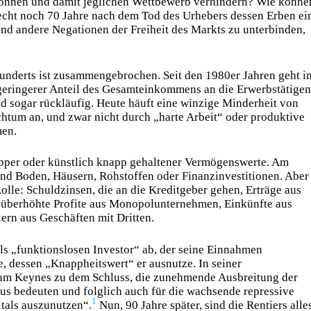
n können und damit jeglichen Wettbewerb verhindern? Wie könne
echt noch 70 Jahre nach dem Tod des Urhebers dessen Erben ei
und andere Negationen der Freiheit des Markts zu unterbinden,
nderts ist zusammengebrochen. Seit den 1980er Jahren geht i
geringerer Anteil des Gesamteinkommens an die Erwerbstätigen
nd sogar rückläufig. Heute häuft eine winzige Minderheit von
tum an, und zwar nicht durch „harte Arbeit“ oder produktive
men.
apper oder künstlich knapp gehaltener Vermögenswerte. Am
nd Boden, Häusern, Rohstoffen oder Finanzinvestitionen. Aber
olle: Schuldzinsen, die an die Kreditgeber gehen, Erträge aus
 überhöhte Profite aus Monopolunternehmen, Einkünfte aus
rn aus Geschäften mit Dritten.
s „funktionslosen Investor“ ab, der seine Einnahmen
e, dessen „Knappheitswert“ er ausnutze. In seiner
m ­Keynes zu dem Schluss, die zunehmende Ausbreitung der
us bedeuten und folglich auch für die wachsende repressive
1
tals auszunutzen“.
Nun, 90 Jahre später, sind die Rentiers alle