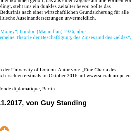
ndeinkommen gehört, das aus einer Abgabe auf alle Formen vo
ngt, steht uns ein dunkles Zeitalter bevor. Sollte das
Bedürfnis nach einer wirtschaftlichen Grundsicherung für alle
politische Auseinandersetzungen unvermeidlich.
d Money“, London (Macmillan) 1936, nbn-
emeine Theorie der Beschäftigung, des Zinses und des Geldes“
an der University of London. Autor von: „Eine Charta des
ext erschien erstmals im Oktober 2016 auf www.social­europe.eu
Monde diplomatique, Berlin
1.2017, von Guy Standing