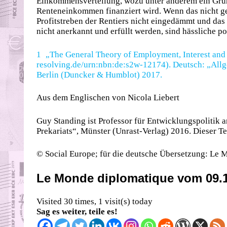
Einkommensverteilung, wozu unter anderem ein Gru
Renteneinkommen finanziert wird. Wenn das nicht geli
Profitstreben der Rentiers nicht eingedämmt und das 
nicht anerkannt und erfüllt werden, sind hässliche 
1 „The General Theory of Employment, Interest an
resolving.de/urn:nbn:de:s2w-12174). Deutsch: „Allg
Berlin (Duncker & Humblot) 2017.
Aus dem Englischen von Nicola Liebert
Guy Standing ist Professor für Entwicklungspolitik 
Prekariats“, Münster (Unrast-Verlag) 2016. Dieser T
© Social Europe; für die deutsche Übersetzung: Le 
Le Monde diplomatique vom 09.1
Visited 30 times, 1 visit(s) today
Sag es weiter, teile es!