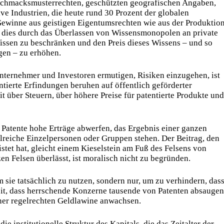
chmacksmusterrechten, geschützten geografischen Angaben,
e Industrien, die heute rund 30 Prozent der globalen
ewinne aus geistigen Eigentumsrechten wie aus der Produktio
 dies durch das Überlassen von Wissensmonopolen an private
Wissen zu beschränken und den Preis dieses Wissens – und so
gen – zu erhöhen.
ternehmer und Investoren ermutigen, Risiken einzugehen, ist
ntierte Erfindungen beruhen auf öffentlich geförderter
 über Steuern, über höhere Preise für patentierte Produkte und
r Patente hohe Erträge abwerfen, das Ergebnis einer ganzen
lreiche Einzelpersonen oder Gruppen stehen. Der Beitrag, den
istet hat, gleicht einem Kieselstein am Fuß des Felsens von
n Felsen überlässt, ist moralisch nicht zu begründen.
 sie tatsächlich zu nutzen, sondern nur, um zu verhindern, das
eit, dass herrschende Konzerne tausende von Patenten absaugen
er regelrechten Geldlawine anwachsen.
ie institutionelle Struktur des Kapitals, die das Zeitalter der