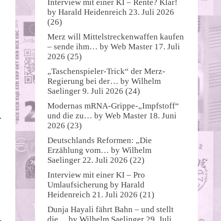
Interview mit einer KI – Rente? Klar!
by
Harald Heidenreich
23. Juli 2026
(26)
Merz will Mittelstreckenwaffen kaufen
– sende ihm…
by
Web Master
17. Juli
2026
(25)
„Taschenspieler-Trick“ der Merz-
Regierung bei der…
by
Wilhelm
Saelinger
9. Juli 2026
(24)
Modernas mRNA-Grippe-„Impfstoff“
und die zu…
by
Web Master
18. Juni
­
2026
(23)
Deutschlands Reformen: „Die
Erzählung vom…
by
Wilhelm
Saelinger
22. Juli 2026
(22)
Interview mit einer KI – Pro
Umlaufsicherung
by
Harald
Heidenreich
21. Juli 2026
(21)
Dunja Hayali fährt Bahn – und stellt
die…
by
Wilhelm Saelinger
29. Juli