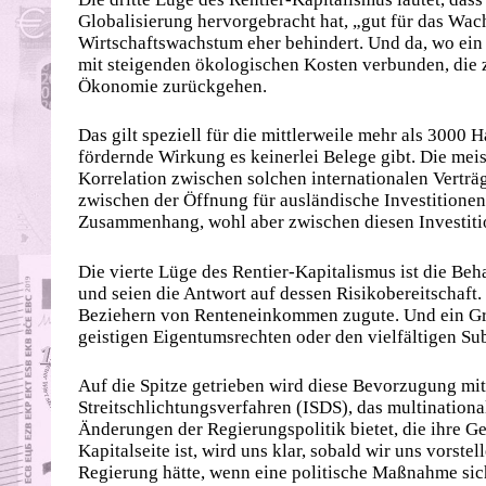
Globalisierung hervorgebracht hat, „gut für das Wachs
Wirtschaftswachstum eher behindert. Und da, wo ein
mit steigenden ökologischen Kosten verbunden, die 
Ökonomie zurückgehen.
Das gilt speziell für die mittlerweile mehr als 3000 H
fördernde Wirkung es keinerlei Belege gibt. Die me
Korrelation zwischen solchen interna­tio­nalen Verträ
zwischen der Öffnung für ausländische Investitione
Zusammenhang, wohl aber zwischen diesen Investition
Die vierte Lüge des Rentier-Kapitalismus ist die Be
und seien die Antwort auf dessen Risikobereitschaf
Beziehern von Renteneinkommen zugute. Und ein Gro
geistigen Eigentumsrechten oder den vielfältigen Su
Auf die Spitze getrieben wird diese Bevorzugung mi
Streitschlichtungsverfahren (ISDS), das multination
Änderungen der Regierungspolitik bietet, die ihre G
Kapitalseite ist, wird uns klar, sobald wir uns vorste
Regierung hätte, wenn eine politische Maßnahme sic