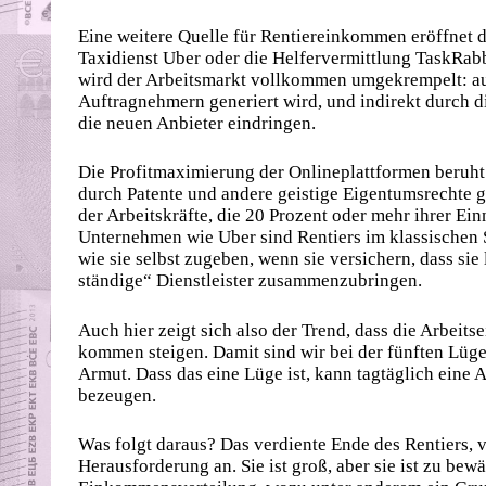
Eine weitere Quelle für Rentier­ein­kommen eröffnet de
Taxidienst Uber oder die Helfervermittlung TaskRab
wird der Arbeitsmarkt vollkommen umgekrempelt: auf
Auftragnehmern generiert wird, und indirekt durch di
die neuen Anbieter eindringen.
Die Profitmaximierung der Onlineplattformen beruht 
durch Patente und andere geistige Eigentumsrechte g
der Arbeitskräfte, die 20 Prozent oder mehr ihrer E
Unternehmen wie Uber sind Rentiers im klassischen 
wie sie selbst zugeben, wenn sie versichern, dass sie
stän­dige“ Dienstleister zusammenzubringen.
Auch hier zeigt sich also der Trend, dass die Arbeits
kommen steigen. Damit sind wir bei der fünften Lüge
Armut. Dass das eine Lüge ist, kann tagtäglich eine
bezeugen.
Was folgt daraus? Das verdiente Ende des Rentiers, 
Herausforderung an. Sie ist groß, aber sie ist zu bewä