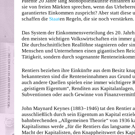
Patente 20 Jahre lang Mo­no­pol­einkünfte einfahre
sie von freien Märkten sprechen, wenn das Urheberr
garantiertes Einkommen zuspricht? Aber statt diese 
schaffen die
Staat
en Regeln, die sie noch verstärken.
Das System der Einkommensverteilung des 20. Jahrhu
den meisten wichtigen Volkswirtschaften ein immer 
Die durchschnittlichen Reallöhne stagnieren oder si
Menschen und Unternehmen einen gigantischen Reich
Tätigkeit, sondern durch sogenannte Renteneinkom
Rentiers beziehen ihre Einkünfte aus dem Besitz kn
bekanntesten sind die Renteneinnahmen aus Grund u
auch andere Quellen spielen eine immer wichtigere R
„geistigem Eigentum“, Renditen aus Kapitalanlagen,
Subventionen oder auch Gewinne von Finanzvermittle
John Maynard Keynes (1883–1946) tat den Rentier al
ausschließlich durch sein Eigentum an Kapital erziel
bahnbrechenden „Allgemeinen Theorie“ von 1936 ka
Kapitalismus werde „für die Rentiers das langsame A
Macht der Kapitalisten, den Knappheitswert des Kapi