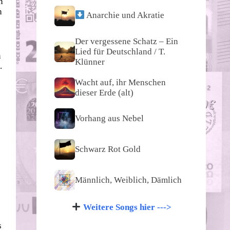
n
n
Anarchie und Akratie
Der vergessene Schatz – Ein
Lied für Deutschland / T.
n
Klünner
.
Wacht auf, ihr Menschen
dieser Erde (alt)
Vorhang aus Nebel
Schwarz Rot Gold
Männlich, Weiblich, Dämlich
Weitere Songs hier --->
s