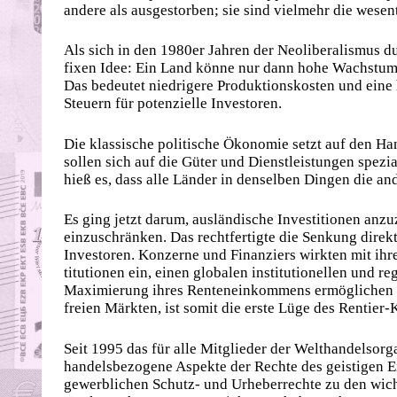
andere als ausgestorben; sie sind vielmehr die wese
Als sich in den 1980er Jahren der Neoliberalismus d
fixen Idee: Ein Land könne nur dann hohe Wachstumsr
Das bedeutet niedrigere Produktionskosten und eine 
Steuern für potenzielle Investoren.
Die klassische politische Ökonomie setzt auf den Ha
sollen sich auf die Güter und Dienstleistungen spezia
hieß es, dass alle Länder in denselben ­Dingen die 
Es ging jetzt darum, ausländische Investitionen anzu
einzuschränken. Das rechtfertigte die Senkung direk
Investoren. Konzerne und Finanziers wirkten mit ihre
ti­tu­tionen ein, einen globalen institutionellen und 
Maximierung ihres Renteneinkommens ermöglichen so
freien Märkten, ist somit die erste Lüge des Rentier-
Seit 1995 das für alle Mitglieder der Welthandelso
handelsbezogene Aspekte der Rechte des geistigen E
gewerblichen Schutz- und Urheberrechte zu den wich