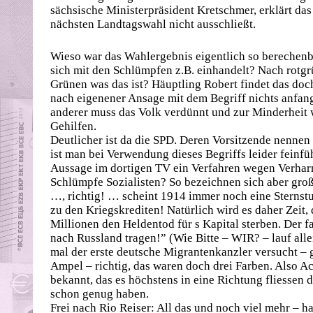
sächsische Ministerpräsident Kretschmer, erklärt das
nächsten Landtagswahl nicht ausschließt.
Wieso war das Wahlergebnis eigentlich so berechenba
sich mit den Schlümpfen z.B. einhandelt? Nach rotgrü
Grünen was das ist? Häuptling Robert findet das doc
nach eigenener Ansage mit dem Begriff nichts anfan
anderer muss das Volk verdünnt und zur Minderheit 
Gehilfen.
Deutlicher ist da die SPD. Deren Vorsitzende nennen 
ist man bei Verwendung dieses Begriffs leider feinfü
Aussage im dortigen TV ein Verfahren wegen Verhar
Schlümpfe Sozialisten? So bezeichnen sich aber große
…, richtig! … scheint 1914 immer noch eine Sternst
zu den Kriegskrediten! Natürlich wird es daher Zeit,
Millionen den Heldentod für s Kapital sterben. Der 
nach Russland tragen!” (Wie Bitte – WIR? – lauf alle
mal der erste deutsche Migrantenkanzler versucht – g
Ampel – richtig, das waren doch drei Farben. Also A
bekannt, das es höchstens in eine Richtung fliessen d
schon genug haben.
Frei nach Rio Reiser: All das und noch viel mehr – h