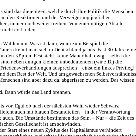
 sind das diejenigen, welche durch ihre Politik die Menschen
 an den Reaktionen und der Verweigerung jeglicher
ehen, immer noch weiter treiben. Von einer nötigen Abkehr
 nicht erst reden.
en Wahlen um. Was ist dann, wenn zum Beispiel die
uern kennt man sich in Deutschland ja aus. Fast 30 Jahre eine
in den Köpfen. Fest steht, keine Mauer hält ewig – selbst die
sind neben einigen kleinen unbedeutenden (wir z.B.) die
 Friedensverhandlungen ausprechen – einst ein linkes Privileg!
und dem Rest der Welt. Und am gewachsenen Selbstverständnis
Menschen sind aber dazu da, abgerissen zu werden. Das wissen
rd. Dann würde das Land brennen.
hts vor. Egal ob nach der nächsten Wahl wieder Schwarz
lleicht auch mit blauen Bestandteilen – in der Verantwortung
e auch. Die Umstände bestimmen das Sein. – Nur – die Zeit des
ischen Gesellschaft ist am schwinden.
der Start eines neuen Zyklus des Kapitalismus verhindert