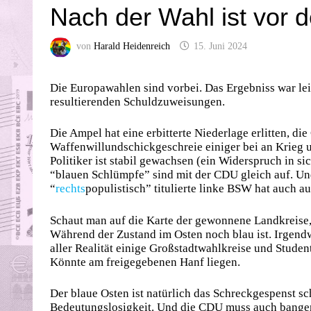
Nach der Wahl ist vor 
von
Harald Heidenreich
15. Juni 2024
Die Europawahlen sind vorbei. Das Ergebniss war lei
resultierenden Schuldzuweisungen.
Die Ampel hat eine erbitterte Niederlage erlitten, d
Waffenwillundschickgeschreie einiger bei an Krieg 
Politiker ist stabil gewachsen (ein Widerspruch in 
“blauen Schlümpfe” sind mit der CDU gleich auf. Und
“
rechts
populistisch” titulierte linke BSW hat auch a
Schaut man auf die Karte der gewonnene Landkreise, 
Während der Zustand im Osten noch blau ist. Irgendw
aller Realität einige Großstadtwahlkreise und Stud
Könnte am freigegebenen Hanf liegen.
Der blaue Osten ist natürlich das Schreckgespenst s
Bedeutungslosigkeit. Und die CDU muss auch bangen