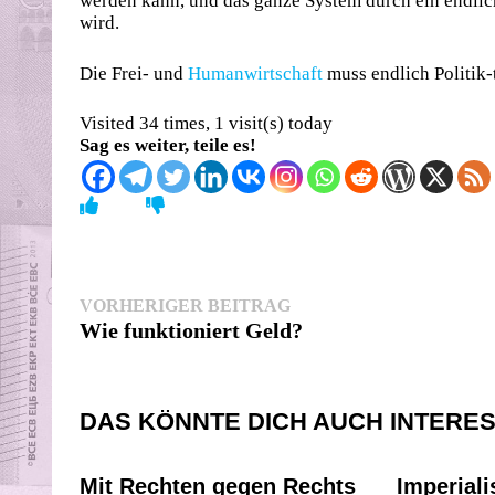
werden kann, und das ganze System durch ein endlic
wird.
Die Frei- und
Humanwirtschaft
muss endlich Politik-
Visited 34 times, 1 visit(s) today
Sag es weiter, teile es!
Beitragsnavigation
Vorheriger
VORHERIGER BEITRAG
Beitrag:
Wie funktioniert Geld?
DAS KÖNNTE DICH AUCH INTERE
Mit Rechten gegen Rechts
Imperiali