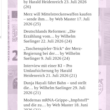
by
Harald Heidenreich
23. Juli 2026
(26)
Merz will Mittelstreckenwaffen kaufen
– sende ihm…
by
Web Master
17. Juli
2026
(25)
Deutschlands Reformen: „Die
Erzählung vom…
by
Wilhelm
Saelinger
22. Juli 2026
(24)
„Taschenspieler-Trick“ der Merz-
Regierung bei der…
by
Wilhelm
Saelinger
9. Juli 2026
(24)
Interview mit einer KI – Pro
Umlaufsicherung
by
Harald
Heidenreich
21. Juli 2026
(21)
Dunja Hayali fährt Bahn – und stellt
die…
by
Wilhelm Saelinger
29. Juli
2026
(21)
Modernas mRNA-Grippe-„Impfstoff“
und die zu…
by
Web Master
18. Juni
2026
(21)