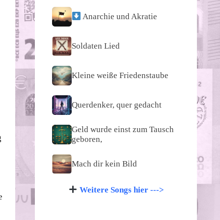
Anarchie und Akratie
Soldaten Lied
Kleine weiße Friedenstaube
Querdenker, quer gedacht
Geld wurde einst zum Tausch
g
geboren,
Mach dir kein Bild
Weitere Songs hier --->
e