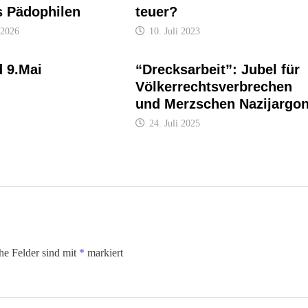
s Pädophilen
teuer?
 2026
10. Juli 2023
d 9.Mai
“Drecksarbeit”: Jubel für
Völkerrechtsverbrechen
und Merzschen Nazijargo
24. Juli 2025
che Felder sind mit
*
markiert