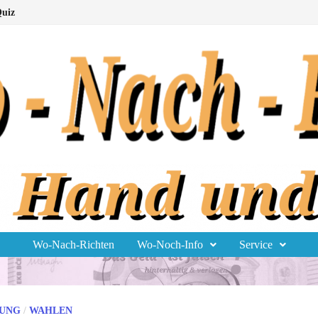
uiz
Wo-Nach-Richten
Wo-Noch-Info
Service
RUNG
/
WAHLEN