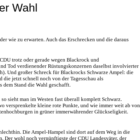
der Wahl
der wie zu erwarten. Auch das Erschrecken und die daraus
ie CDU trotz oder gerade wegen Blackrock und
und Tod verdienender Rüstungskonzernen daselbst involvierter
sich). Und großer Schreck für Blackrocks Schwarze Ampel: die
 die jetzt schnell noch von der Tagesschau als
us dem Stand die Wahl geschafft.
so sieht man im Westen fast überall komplett Schwarz.
o versprenkelte kleine rote Punkte, und wie immer weit ab von
entenhochburgen in grüner immerwährender Glückseligkeit.
chlechthin. Die Ampel-Hampel sind dort auf dem Weg in die
. Der wohl noch vernünftigste der CDU Landesväter, der