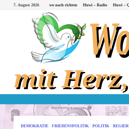
Zum
7. August 2026
wo nach richten
Huwi – Radio
Huwi – Q
Inhalt
springen
DEMOKRATIE
/
FRIEDENSPOLITIK
/
POLITIK
/
REGIE