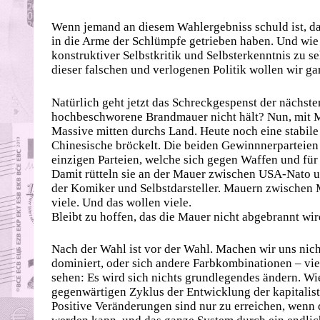
Wenn jemand an diesem Wahlergebniss schuld ist, das
in die Arme der Schlümpfe getrieben haben. Und wie
konstruktiver Selbstkritik und Selbsterkenntnis zu s
dieser falschen und verlogenen Politik wollen wir gar
Natürlich geht jetzt das Schreckgespenst der nächst
hochbeschworene Brandmauer nicht hält? Nun, mit Ma
Massive mitten durchs Land. Heute noch eine stabile 
Chinesische bröckelt. Die beiden Gewinnnerparteien 
einzigen Parteien, welche sich gegen Waffen und für
Damit rütteln sie an der Mauer zwischen USA-Nato 
der Komiker und Selbstdarsteller. Mauern zwischen 
viele. Und das wollen viele.
Bleibt zu hoffen, das die Mauer nicht abgebrannt wi
Nach der Wahl ist vor der Wahl. Machen wir uns nic
dominiert, oder sich andere Farbkombinationen – vie
sehen: Es wird sich nichts grundlegendes ändern. Wi
gegenwärtigen Zyklus der Entwicklung der kapitalist
Positive Veränderungen sind nur zu erreichen, wenn 