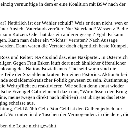
 einzig vernünftige in dem er eine Koalition mit BSW nach der
r? Natürlich ist der Wähler schuld? Weis er denn nicht, wen er
ner Ansicht Vaterlandsverräter. Nur Vaterland? Wissen z.B. die
h zum Kotzen. Oder hat das ein anderer gesagt? Egal. Er kann
gen. Kann man daher ein “Nichts” verraten? Nach Aussage
werden. Dann wären die Verräter doch eigentlich beste Kumpel,
Ross und Reiter: NAZIs sind das, eine Nazipartei. In Österreich
hliger. Gegen Frau Esken läuft dort nach ähnlicher öffentlicher
mlosung des Nationalsozialismus. Und seid wann sind die
 Teile der Sozialdemokraten. Für einen Pistorius, Aktionär bei
unde sozialdemokratischer Politik gewesen zu sein. Zustimmun
 die Wehrpflicht zu reaktivieren. Wie sollen denn sonst wieder
falsche Erzengel Gabriel meint dazu nur, “Wir müssen den Krieg
ine, meinetwegen direkt nach Sibirien) Hat übrigens das letzte
ing scheisse aus.
chtung, Geld ääähh Gelb. Von Geld ist den Gelben jedoch nur
arf. Von unten in die Taschen der Vermögenden, in die derer, di
aben die Leute nicht gewählt.