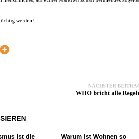
h menschliches, auf echter Marktwirtschaft beruhendes abgelös
tüchtig werden!
NÄCHSTER BEITRA
WHO bricht alle Regel
SSIEREN
smus ist die
Warum ist Wohnen so