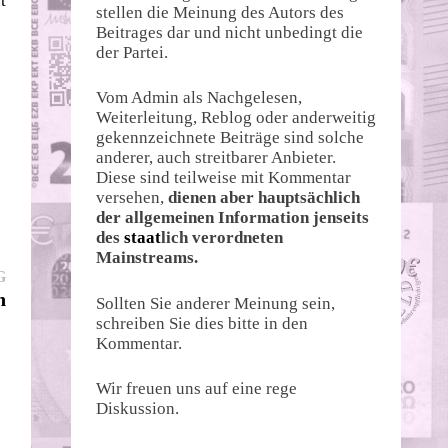
t
stellen die Meinung des Autors des
Beitrages dar und nicht unbedingt die
der Partei.
Vom Admin als Nachgelesen,
Weiterleitung, Reblog oder anderweitig
gekennzeichnete Beiträge sind solche
anderer, auch streitbarer Anbieter.
Diese sind teilweise mit Kommentar
versehen,
dienen aber hauptsächlich
der allgemeinen Information jenseits
des
staat
lich verordneten
Mainstreams.
Nächster
G
Beitrag:
n
Sollten Sie anderer Meinung sein,
schreiben Sie dies bitte in den
Kommentar.
Wir freuen uns auf eine rege
Diskussion.