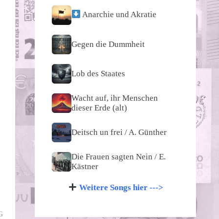
Anarchie und Akratie
Gegen die Dummheit
Lob des Staates
Wacht auf, ihr Menschen
dieser Erde (alt)
Deitsch un frei / A. Günther
Die Frauen sagten Nein / E.
Kästner
Weitere Songs hier --->
Nächster
G