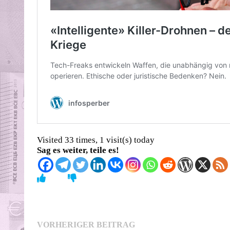
Visited 33 times, 1 visit(s) today
Sag es weiter, teile es!
Beitragsnavigation
Vorheriger
VORHERIGER BEITRAG