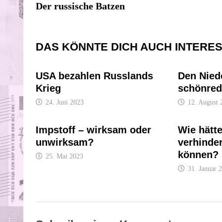
Beitrag:
Der russische Batzen
DAS KÖNNTE DICH AUCH INTERE
USA bezahlen Russlands
Den Nied
Krieg
schönre
24. Juni 2023
12. August 
Impstoff – wirksam oder
Wie hätte
unwirksam?
verhinde
können?
25. Mai 2023
31. Januar 