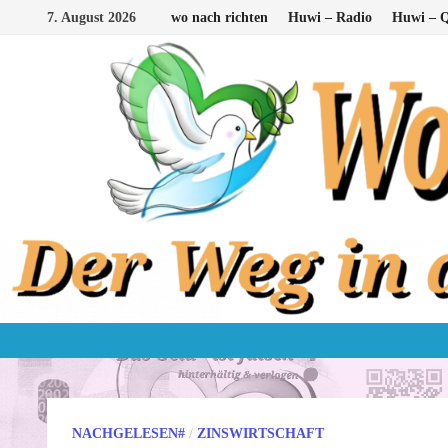
Zum
7. August 2026
wo nach richten
Huwi – Radio
Huwi – Q
Inhalt
springen
NACHGELESEN#
/
ZINSWIRTSCHAFT