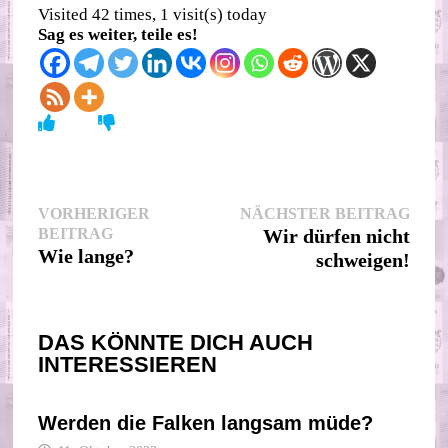
Visited 42 times, 1 visit(s) today
Sag es weiter, teile es!
Beitragsnavigation
Nächs
VORHERIGER
NÄCHSTER BEITRAG
Vorheriger
Beitr
BEITRAG
Wir dürfen nicht
Beitrag:
Wie lange?
schweigen!
DAS KÖNNTE DICH AUCH
INTERESSIEREN
Werden die Falken langsam müde?