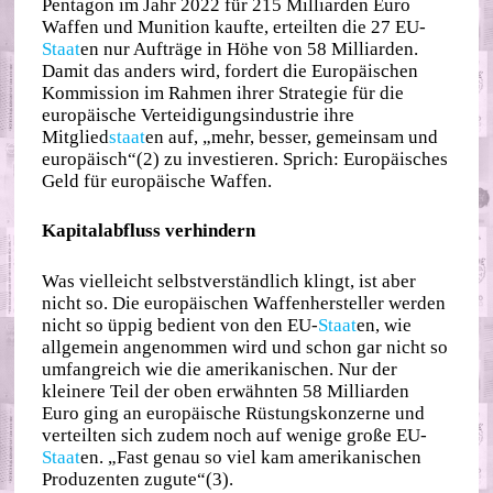
Pentagon im Jahr 2022 für 215 Milliarden Euro
Waffen und Munition kaufte, erteilten die 27 EU-
Staat
en nur Aufträge in Höhe von 58 Milliarden.
Damit das anders wird, fordert die Europäischen
Kommission im Rahmen ihrer Strategie für die
europäische Verteidigungsindustrie ihre
Mitglied
staat
en auf, „mehr, besser, gemeinsam und
europäisch“(2) zu investieren. Sprich: Europäisches
Geld für europäische Waffen.
Kapitalabfluss verhindern
Was vielleicht selbstverständlich klingt, ist aber
nicht so. Die europäischen Waffenhersteller werden
nicht so üppig bedient von den EU-
Staat
en, wie
allgemein angenommen wird und schon gar nicht so
umfangreich wie die amerikanischen. Nur der
kleinere Teil der oben erwähnten 58 Milliarden
Euro ging an europäische Rüstungskonzerne und
verteilten sich zudem noch auf wenige große EU-
Staat
en. „Fast genau so viel kam amerikanischen
Produzenten zugute“(3).