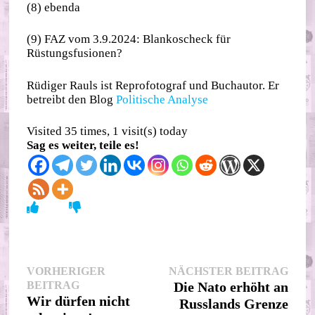
(8) ebenda
(9) FAZ vom 3.9.2024: Blankoscheck für
Rüstungsfusionen?
Rüdiger Rauls ist Reprofotograf und Buchautor. Er
betreibt den Blog
Politische Analyse
Visited 35 times, 1 visit(s) today
Sag es weiter, teile es!
Beitragsnavigation
Nächs
VORHERIGER
NÄCHSTER BEITRAG
Vorheriger
Beitr
BEITRAG
Die Nato erhöht an
Beitrag:
Wir dürfen nicht
Russlands Grenze