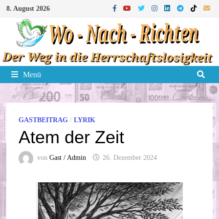
Zum
8. August 2026
Inhalt
springen
Menü
GASTBEITRAG
/
LYRIK
Atem der Zeit
von
Gast / Admin
26. Dezember 2024