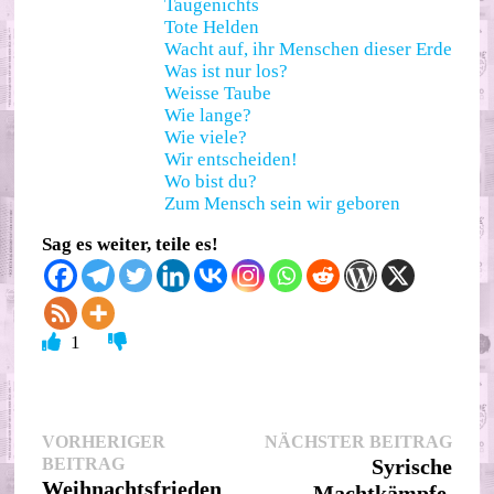
Taugenichts
Tote Helden
Wacht auf, ihr Menschen dieser Erde
Was ist nur los?
Weisse Taube
Wie lange?
Wie viele?
Wir entscheiden!
Wo bist du?
Zum Mensch sein wir geboren
Sag es weiter, teile es!
1
Beitragsnavigation
Nächs
VORHERIGER
NÄCHSTER BEITRAG
Vorheriger
Beitr
BEITRAG
Syrische
Beitrag:
Weihnachtsfrieden
Machtkämpfe