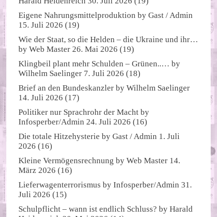
Harald Heidenreich
30. Juli 2026
(19)
Eigene Nahrungsmittelproduktion
by
Gast / Admin
15. Juli 2026
(19)
Wie der Staat, so die Helden – die Ukraine und ihr…
by
Web Master
26. Mai 2026
(19)
Klingbeil plant mehr Schulden – Grünen..…
by
Wilhelm Saelinger
7. Juli 2026
(18)
Brief an den Bundeskanzler
by
Wilhelm Saelinger
14. Juli 2026
(17)
Politiker nur Sprachrohr der Macht
by
Infosperber/Admin
24. Juli 2026
(16)
Die totale Hitzehysterie
by
Gast / Admin
1. Juli
2026
(16)
Kleine Vermögensrechnung
by
Web Master
14.
März 2026
(16)
Lieferwagenterrorismus
by
Infosperber/Admin
31.
Juli 2026
(15)
Schulpflicht – wann ist endlich Schluss?
by
Harald