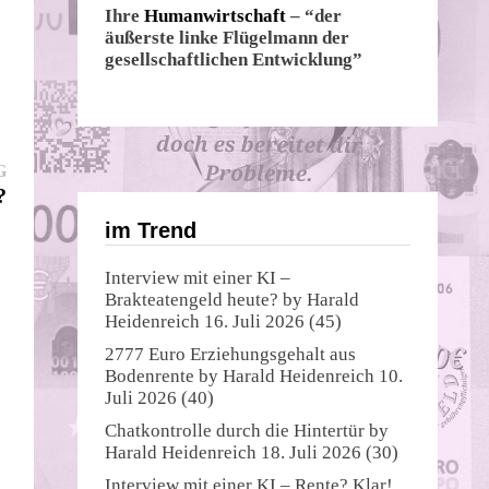
Ihre
Humanwirtschaft
– “der
äußerste linke Flügelmann der
gesellschaftlichen Entwicklung”
Nächster
G
Beitrag:
?
im Trend
Interview mit einer KI –
Brakteatengeld heute?
by
Harald
Heidenreich
16. Juli 2026
(45)
2777 Euro Erziehungsgehalt aus
Bodenrente
by
Harald Heidenreich
10.
Juli 2026
(40)
Chatkontrolle durch die Hintertür
by
Harald Heidenreich
18. Juli 2026
(30)
Interview mit einer KI – Rente? Klar!