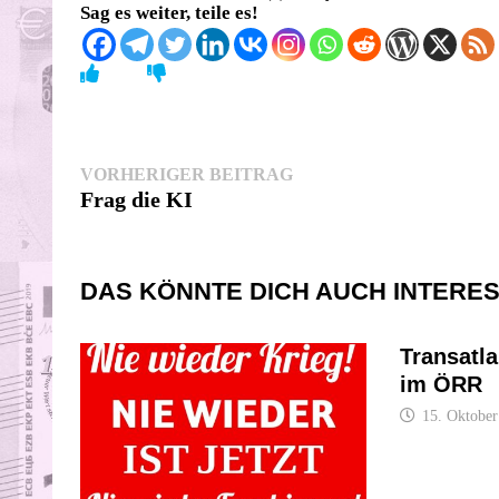
Sag es weiter, teile es!
Beitragsnavigation
Vorheriger
VORHERIGER BEITRAG
Beitrag:
Frag die KI
DAS KÖNNTE DICH AUCH INTERE
Transatla
im ÖRR
15. Oktober