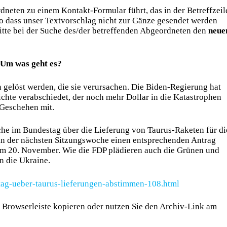
rdneten zu einem Kontakt-Formular führt, das in der Betreffzeil
so dass unser Textvorschlag nicht zur Gänze gesendet werden
itte bei der Suche des/der betreffenden Abgeordneten den
neue
Um was geht es?
 gelöst werden, die sie verursachen. Die Biden-Regierung hat
ichte verabschiedet, der noch mehr Dollar in die Katastrophen
 Geschehen mit.
he im Bundestag über die Lieferung von Taurus-Raketen für di
in der nächsten Sitzungswoche einen entsprechenden Antrag
 am 20. November. Wie die FDP plädieren auch die Grünen und
an die Ukraine.
tag-ueber-taurus-lieferungen-abstimmen-108.html
die Browserleiste kopieren oder nutzen Sie den Archiv-Link am