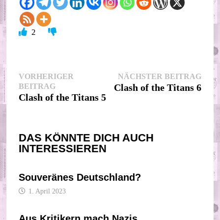
2
Beitragsnavigation
Nächs
VORHERIGER
NÄCHSTER BEITRAG
Vorheriger
Beitr
BEITRAG
Clash of the Titans 6
Beitrag:
Clash of the Titans 5
DAS KÖNNTE DICH AUCH
INTERESSIEREN
Souveränes Deutschland?
1. April 2023
Aus Kritikern mach Nazis