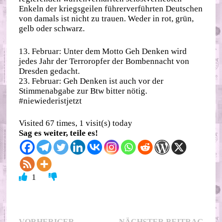
Enkeln der kriegsgeilen führerverführten Deutschen
von damals ist nicht zu trauen. Weder in rot, grün,
gelb oder schwarz.
13. Februar: Unter dem Motto Geh Denken wird
jedes Jahr der Terroropfer der Bombennacht von
Dresden gedacht.
23. Februar: Geh Denken ist auch vor der
Stimmenabgabe zur Btw bitter nötig.
#niewiederistjetzt
Visited 67 times, 1 visit(s) today
Sag es weiter, teile es!
1
Nächs
VORHERIGER
NÄCHSTER BEITRAG