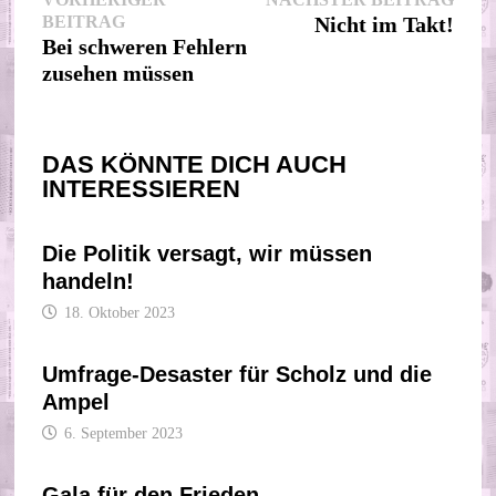
Beitragsnavigation
Vorheriger
Beitr
BEITRAG
Nicht im Takt!
Beitrag:
Bei schweren Fehlern
zusehen müssen
DAS KÖNNTE DICH AUCH
INTERESSIEREN
Die Politik versagt, wir müssen
handeln!
18. Oktober 2023
Umfrage-Desaster für Scholz und die
Ampel
6. September 2023
Gala für den Frieden