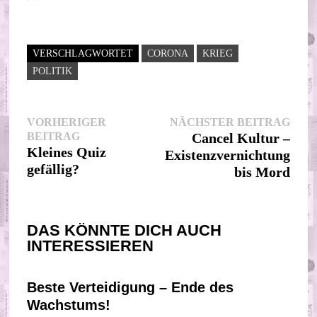
VERSCHLAGWORTET
CORONA
KRIEG
POLITIK
Beitragsnavigation
Nächs
VORHERIGER
NÄCHSTER BEITRAG
Vorheriger
Beitr
BEITRAG
Cancel Kultur –
Beitrag:
Kleines Quiz
Existenzvernichtung
gefällig?
bis Mord
DAS KÖNNTE DICH AUCH
INTERESSIEREN
Beste Verteidigung – Ende des
Wachstums!