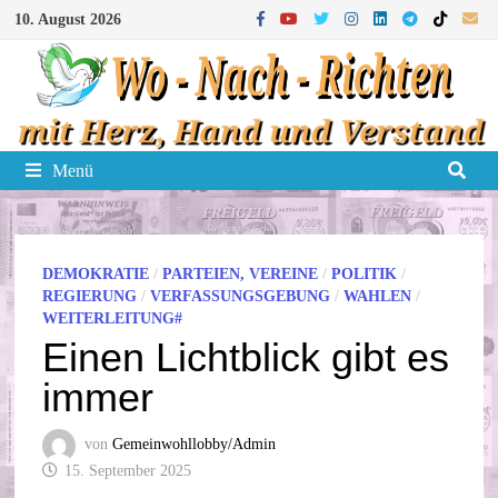
Zum
10. August 2026
Inhalt
springen
Menü
DEMOKRATIE
/
PARTEIEN, VEREINE
/
POLITIK
/
REGIERUNG
/
VERFASSUNGSGEBUNG
/
WAHLEN
/
WEITERLEITUNG#
Einen Lichtblick gibt es
immer
von
Gemeinwohllobby/Admin
15. September 2025