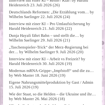
Interview mit einer KI – Rente? Klar!
by
Harald
Heidenreich
23. Juli 2026
(26)
Deutschlands Reformen: „Die Erzählung vom…
by
Wilhelm Saelinger
22. Juli 2026
(24)
Interview mit einer KI – Pro Umlaufsicherung
by
Harald Heidenreich
21. Juli 2026
(22)
Dunja Hayali fährt Bahn – und stellt die…
by
Wilhelm Saelinger
29. Juli 2026
(21)
„Taschenspieler-Trick“ der Merz-Regierung bei
der…
by
Wilhelm Saelinger
9. Juli 2026
(20)
Interview mit einer KI – Arbeit vs Freizeit?
by
Harald Heidenreich
30. Juli 2026
(19)
Modernas mRNA-Grippe-„Impfstoff“ und die zu…
by
Web Master
18. Juni 2026
(19)
Eigene Nahrungsmittelproduktion
by
Gast / Admin
15. Juli 2026
(19)
Wie der Staat, so die Helden – die Ukraine und ihr…
by
Web Master
26. Mai 2026
(18)