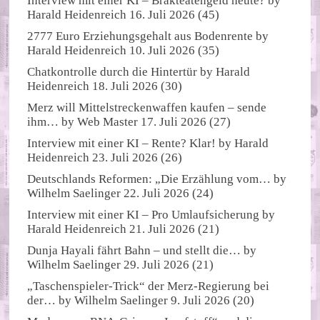
Interview mit einer KI – Brakteatengeld heute?
by
Harald Heidenreich
16. Juli 2026
(45)
2777 Euro Erziehungsgehalt aus Bodenrente
by
Harald Heidenreich
10. Juli 2026
(35)
Chatkontrolle durch die Hintertür
by
Harald
Heidenreich
18. Juli 2026
(30)
Merz will Mittelstreckenwaffen kaufen – sende
ihm…
by
Web Master
17. Juli 2026
(27)
Interview mit einer KI – Rente? Klar!
by
Harald
Heidenreich
23. Juli 2026
(26)
Deutschlands Reformen: „Die Erzählung vom…
by
Wilhelm Saelinger
22. Juli 2026
(24)
Interview mit einer KI – Pro Umlaufsicherung
by
Harald Heidenreich
21. Juli 2026
(21)
Dunja Hayali fährt Bahn – und stellt die…
by
Wilhelm Saelinger
29. Juli 2026
(21)
„Taschenspieler-Trick“ der Merz-Regierung bei
der…
by
Wilhelm Saelinger
9. Juli 2026
(20)