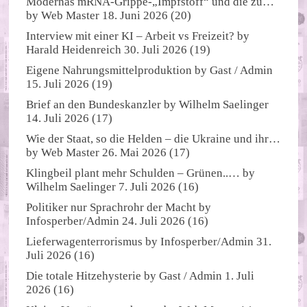
Modernas mRNA-Grippe-„Impfstoff“ und die zu…
by
Web Master
18. Juni 2026
(20)
Interview mit einer KI – Arbeit vs Freizeit?
by
Harald Heidenreich
30. Juli 2026
(19)
Eigene Nahrungsmittelproduktion
by
Gast / Admin
15. Juli 2026
(19)
Brief an den Bundeskanzler
by
Wilhelm Saelinger
14. Juli 2026
(17)
Wie der Staat, so die Helden – die Ukraine und ihr…
by
Web Master
26. Mai 2026
(17)
Klingbeil plant mehr Schulden – Grünen..…
by
Wilhelm Saelinger
7. Juli 2026
(16)
Politiker nur Sprachrohr der Macht
by
Infosperber/Admin
24. Juli 2026
(16)
Lieferwagenterrorismus
by
Infosperber/Admin
31.
Juli 2026
(16)
Die totale Hitzehysterie
by
Gast / Admin
1. Juli
2026
(16)