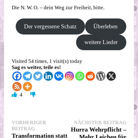
Die N. W. O. – dein Weg zur Freiheit, bitte.
Der vergessene Schatz
Überleben
weitere Lieder
Visited 54 times, 1 visit(s) today
Sag es weiter, teile es!
4
Beitragsnavigation
Nächs
VORHERIGER
NÄCHSTER BEITRAG
Vorheriger
Beitr
BEITRAG
Hurra Wehrpflicht –
Beitrag:
Transformation statt
Mehr Leichen für