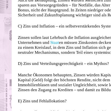
Auch die Behauptung, Zinsen würden Menschen zum S
sparen aus Vorsorgegründen – für Notfälle, das Alter
Bonus, nicht der Hauptgrund. In Zeiten niedriger ode
Sicherheit und Zukunftsplanung wichtiger sind als R
C) Zins und Inflation – ein selbstverstärkendes Syst
Zinsen sollen laut Lehrbuch die Inflation ausgleichen.
Unternehmen und
Staat
en müssen Zinskosten decken 
zu einem Kreislauf, in dem Zins und Inflation sich ge
neutraler Mechanismus, sondern Teil eines systemis
D) Zins und Verteilungsgerechtigkeit – ein Mythos?
Manche Ökonomen behaupten, Zinsen würden Kapital 
Kapital (Geld) folgt der höchsten Rendite, nicht dem
Immobilienblasen und sozialer Ungleichheit, sowie l
Zinsen den Zugang zu Krediten – und damit zu Bild
E) Zins und Fehlallokation?