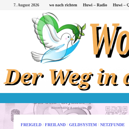
Zum
7. August 2026
wo nach richten
Huwi – Radio
Huwi – Q
Inhalt
springen
FREIGELD
/
FREILAND
/
GELDSYSTEM
/
NETZFUNDE