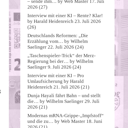
– sende ihm…
by
Web Master
17. Juli
2026
(27)
Interview mit einer KI – Rente? Klar!
by
Harald Heidenreich
23. Juli 2026
(26)
Deutschlands Reformen: „Die
Erzählung vom…
by
Wilhelm
Saelinger
22. Juli 2026
(24)
„Taschenspieler-Trick“ der Merz-
Regierung bei der…
by
Wilhelm
Saelinger
9. Juli 2026
(24)
Interview mit einer KI – Pro
Umlaufsicherung
by
Harald
Heidenreich
21. Juli 2026
(21)
g
Dunja Hayali fährt Bahn – und stellt
die…
by
Wilhelm Saelinger
29. Juli
2026
(21)
Modernas mRNA-Grippe-„Impfstoff“
und die zu…
by
Web Master
18. Juni
2026
(21)