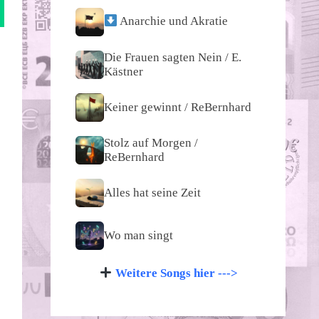
Anarchie und Akratie
Die Frauen sagten Nein / E.
Kästner
Keiner gewinnt / ReBernhard
Stolz auf Morgen /
ReBernhard
Alles hat seine Zeit
Wo man singt
Weitere Songs hier --->