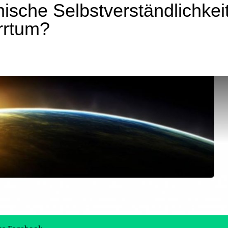
ische Selbstverständlichkei
rrtum?