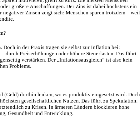
paren motivieren, greift zu kurz. Die meisten Menschen
 oder größere Anschaffungen. Der Zins ist dabei höchstens ein
r negativer Zinsen zeigt sich: Menschen sparen trotzdem – weil
endite.
em?
 Doch in der Praxis tragen sie selbst zur Inflation bei:
– durch Preiserhöhungen oder höhere Steuerlasten. Das führt
genseitig verstärken. Der „Inflationsausgleich“ ist also kein
chen Problems.
(Geld) dorthin lenken, wo es produktiv eingesetzt wird. Doch
 höchsten gesellschaftlichen Nutzen. Das führt zu Spekulation,
etztendlich zu Krisen. In ärmeren Ländern blockieren hohe
ung, Gesundheit und Entwicklung.