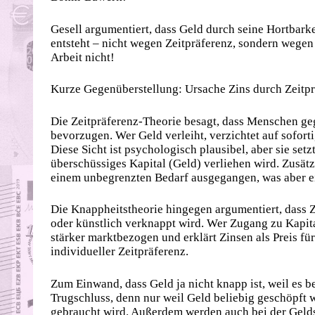
Gesell argumentiert, dass Geld durch seine Hortbark
entsteht – nicht wegen Zeitpräferenz, sondern wege
Arbeit nicht!
Kurze Gegenüberstellung: Ursache Zins durch Zeitp
Die Zeitpräferenz-Theorie besagt, dass Menschen
bevorzugen. Wer Geld verleiht, verzichtet auf sofor
Diese Sicht ist psychologisch plausibel, aber sie setzt 
überschüssiges Kapital (Geld) verliehen wird. Zusät
einem unbegrenzten Bedarf ausgegangen, was aber e
Die Knappheitstheorie hingegen argumentiert, dass Zi
oder künstlich verknappt wird. Wer Zugang zu Kapital
stärker marktbezogen und erklärt Zinsen als Preis f
individueller Zeitpräferenz.
Zum Einwand, dass Geld ja nicht knapp ist, weil es 
Trugschluss, denn nur weil Geld beliebig geschöpft 
gebraucht wird. Außerdem werden auch bei der Geldsc