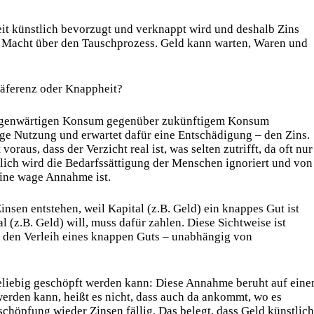
eit künstlich bevorzugt und verknappt wird und deshalb Zins
n Macht über den Tauschprozess. Geld kann warten, Waren und
räferenz oder Knappheit?
 gegenwärtigen Konsum gegenüber zukünftigem Konsum
tige Nutzung und erwartet dafür eine Entschädigung – den Zins.
voraus, dass der Verzicht real ist, was selten zutrifft, da oft nur
zlich wird die Bedarfssättigung der Menschen ignoriert und von
ine wage Annahme ist.
nsen entstehen, weil Kapital (z.B. Geld) ein knappes Gut ist
 (z.B. Geld) will, muss dafür zahlen. Diese Sichtweise ist
ür den Verleih eines knappen Guts – unabhängig von
beliebig geschöpft werden kann: Diese Annahme beruht auf eine
werden kann, heißt es nicht, dass auch da ankommt, wo es
höpfung wieder Zinsen fällig. Das belegt, dass Geld künstlich