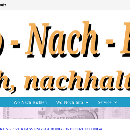
uiz
Wo-Nach-Richten
Wo-Noch-Info
Service
ERUNG
/
VERFASSUNGSGEBUNG
/
WEITERLEITUNG#