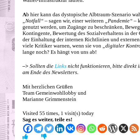
Wallet-Infrastruktur laufen.
A
b hier kann das dystopische Albtraum-Szenario wahr
„Notfall“
– sagen wir, einer weiteren
„Pandemie“
– k
genutzt werden, um Zugänge zu beschränken, Bewegu
Kontingente, Bewertung des Sozialverhaltens in der
der Einhaltung der internen Richtlinien und externe
viele Kritiker warnen, wenn sie von
„digitaler Kontr
lange noch? Es hängt von uns ab!
–>
Sollten die
Links
nicht funktionieren, bitte direkt
am Ende des Newsletters.
Mit herzlichen Grüßen
Team Gemeinwohllobby und
Marianne Grimmenstein
Visited 55 times, 1 visit(s) today
Sag es weiter, teile es!