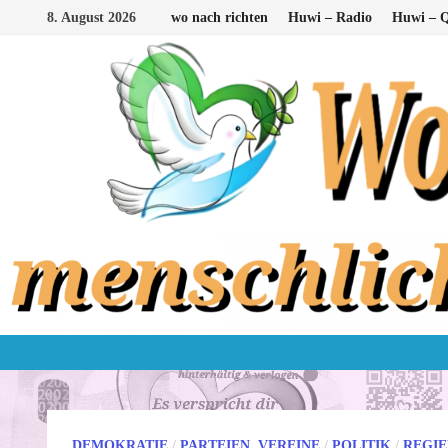
Zum
8. August 2026
wo nach richten
Huwi – Radio
Huwi – Q
Inhalt
springen
DEMOKRATIE
/
PARTEIEN, VEREINE
/
POLITIK
/
REGI