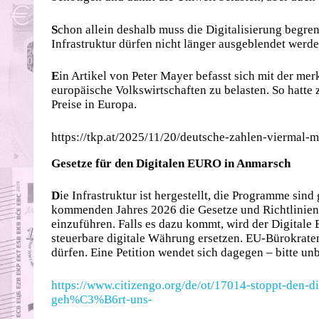
S
chon allein deshalb muss die Digitalisierung begren
Infrastruktur dürfen nicht länger ausgeblendet werd
E
in Artikel von Peter Mayer befasst sich mit der me
europäische Volkswirtschaften zu belasten. So hatte 
Preise in Europa.
https://tkp.at/2025/11/20/deutsche-zahlen-viermal-m
Gesetze für den Digitalen EURO in Anmarsch
D
ie Infrastruktur ist hergestellt, die Programme sind
kommenden Jahres 2026 die Gesetze und Richtlinien 
einzuführen. Falls es dazu kommt, wird der Digitale
steuerbare digitale Währung ersetzen. EU-Bürokrate
dürfen. Eine Petition wendet sich dagegen – bitte un
https://www.citizengo.org/de/ot/17014-stoppt-den-
geh%C3%B6rt-uns-