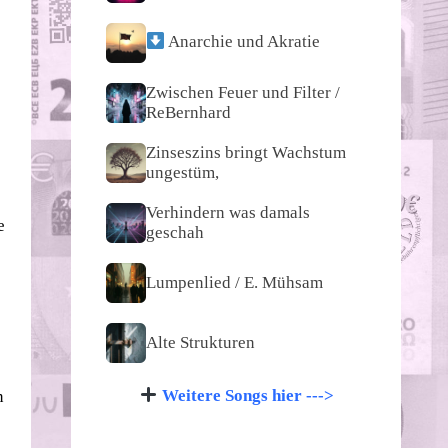
Anarchie und Akratie
Zwischen Feuer und Filter /
ReBernhard
Zinseszins bringt Wachstum
ungestüm,
Verhindern was damals
e
geschah
Lumpenlied / E. Mühsam
Alte Strukturen
Weitere Songs hier --->
n