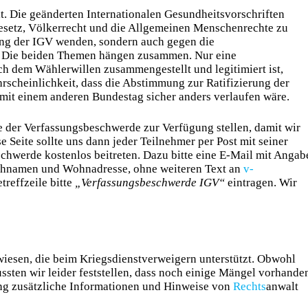
t. Die geänderten Internationalen Gesundheitsvorschriften
esetz, Völkerrecht und die Allgemeinen Menschenrechte zu
rung der IGV wenden, sondern auch gegen die
. Die beiden Themen hängen zusammen. Nur eine
 dem Wählerwillen zusammengestellt und legitimiert ist,
rscheinlichkeit, dass die Abstimmung zur Ratifizierung der
n mit einem anderen Bundestag sicher anders verlaufen wäre.
te der Verfassungsbeschwerde zur Verfügung stellen, damit wir
Seite sollte uns dann jeder Teilnehmer per Post mit seiner
chwerde kostenlos beitreten. Dazu bitte eine E-Mail mit Angab
Nachnamen und Wohnadresse, ohne weiteren Text an
v-
treffzeile bitte
„Verfassungsbeschwerde IGV“
eintragen. Wir
ewiesen, die beim Kriegsdienstverweigern unterstützt. Obwohl
ussten wir leider feststellen, dass noch einige Mängel vorhande
ung zusätzliche Informationen und Hinweise von
Rechts
anwalt