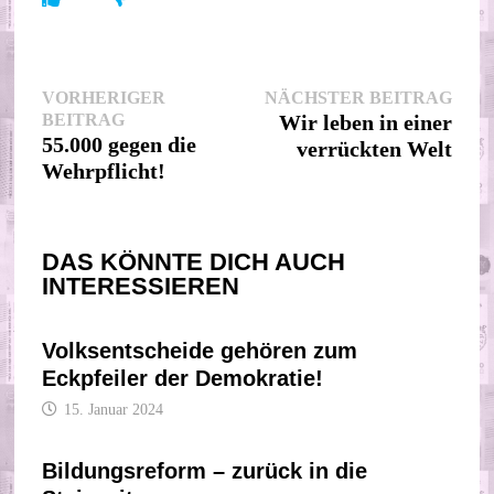
Beitragsnavigation
Nächs
VORHERIGER
NÄCHSTER BEITRAG
Vorheriger
Beitr
BEITRAG
Wir leben in einer
Beitrag:
55.000 gegen die
verrückten Welt
Wehrpflicht!
DAS KÖNNTE DICH AUCH
INTERESSIEREN
Volksentscheide gehören zum
Eckpfeiler der Demokratie!
15. Januar 2024
Bildungsreform – zurück in die