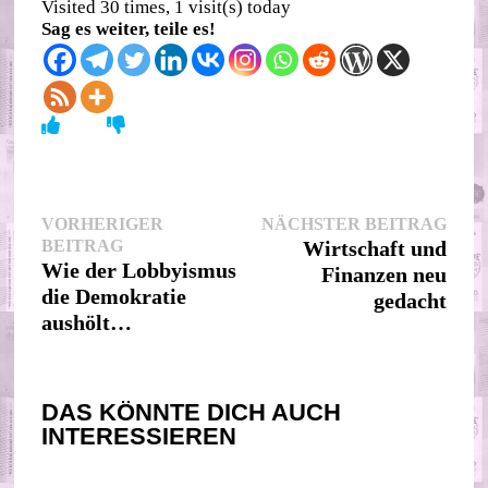
Visited 30 times, 1 visit(s) today
Sag es weiter, teile es!
Beitragsnavigation
Nächs
VORHERIGER
NÄCHSTER BEITRAG
Vorheriger
Beitr
BEITRAG
Wirtschaft und
Beitrag:
Wie der Lobbyismus
Finanzen neu
die Demokratie
gedacht
aushölt…
DAS KÖNNTE DICH AUCH
INTERESSIEREN