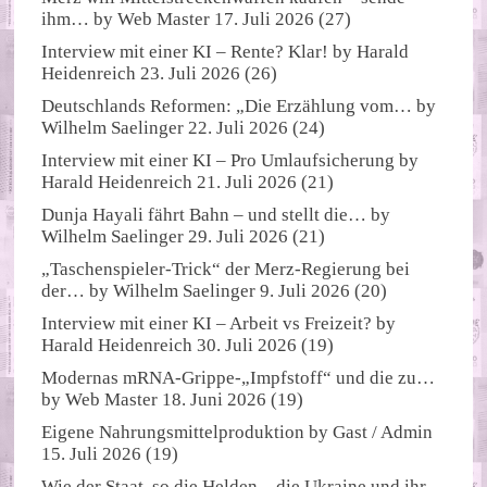
ihm…
by
Web Master
17. Juli 2026
(27)
Interview mit einer KI – Rente? Klar!
by
Harald
Heidenreich
23. Juli 2026
(26)
Deutschlands Reformen: „Die Erzählung vom…
by
Wilhelm Saelinger
22. Juli 2026
(24)
Interview mit einer KI – Pro Umlaufsicherung
by
Harald Heidenreich
21. Juli 2026
(21)
Dunja Hayali fährt Bahn – und stellt die…
by
Wilhelm Saelinger
29. Juli 2026
(21)
„Taschenspieler-Trick“ der Merz-Regierung bei
der…
by
Wilhelm Saelinger
9. Juli 2026
(20)
Interview mit einer KI – Arbeit vs Freizeit?
by
Harald Heidenreich
30. Juli 2026
(19)
Modernas mRNA-Grippe-„Impfstoff“ und die zu…
by
Web Master
18. Juni 2026
(19)
Eigene Nahrungsmittelproduktion
by
Gast / Admin
15. Juli 2026
(19)
Wie der Staat, so die Helden – die Ukraine und ihr…