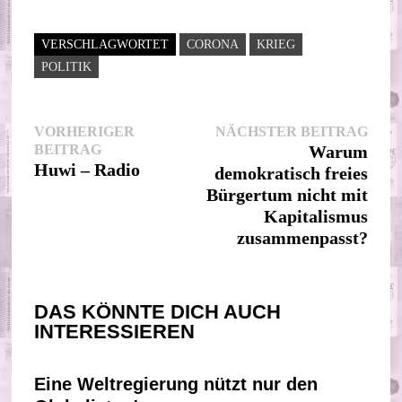
VERSCHLAGWORTET
CORONA
KRIEG
POLITIK
Beitragsnavigation
Nächs
VORHERIGER
NÄCHSTER BEITRAG
Vorheriger
Beitr
BEITRAG
Warum
Beitrag:
Huwi – Radio
demokratisch freies
Bürgertum nicht mit
Kapitalismus
zusammenpasst?
DAS KÖNNTE DICH AUCH
INTERESSIEREN
Eine Weltregierung nützt nur den