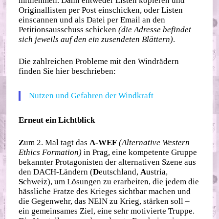
mitnehmen. Dann entweder Listen kopieren und
Originallisten per Post einschicken, oder Listen
einscannen und als Datei per Email an den
Petitionsausschuss schicken
(die Adresse befindet
sich jeweils auf den ein zusendeten Blättern)
.
Die zahlreichen Probleme mit den Windrädern
finden Sie hier beschrieben:
Nutzen und Gefahren der Windkraft
Erneut ein Lichtblick
Z
um 2. Mal tagt das
A-WEF
(Alternative Western
Ethics Formation)
in Prag, eine kompetente Gruppe
bekannter Protagonisten der alternativen Szene aus
den DACH-Ländern (
D
eutschland,
A
ustria,
S
chweiz), um Lösungen zu erarbeiten, die jedem die
hässliche Fratze des Krieges sichtbar machen und
die Gegenwehr, das NEIN zu Krieg, stärken soll –
ein gemeinsames Ziel, eine sehr motivierte Truppe.