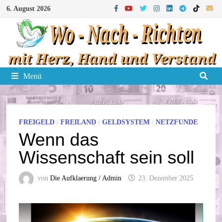
Zum
6. August 2026
Inhalt
springen
Menü
FREIGELD
/
FREILAND
/
GELDSYSTEM
/
NETZFUNDE
Wenn das
Wissenschaft sein soll
von
Die Aufklaerung / Admin
23. Dezember 2025