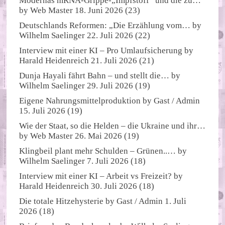
Modernas mRNA-Grippe-„Impfstoff“ und die zu…
by
Web Master
18. Juni 2026
(23)
Deutschlands Reformen: „Die Erzählung vom…
by
Wilhelm Saelinger
22. Juli 2026
(22)
Interview mit einer KI – Pro Umlaufsicherung
by
Harald Heidenreich
21. Juli 2026
(21)
Dunja Hayali fährt Bahn – und stellt die…
by
Wilhelm Saelinger
29. Juli 2026
(19)
Eigene Nahrungsmittelproduktion
by
Gast / Admin
15. Juli 2026
(19)
Wie der Staat, so die Helden – die Ukraine und ihr…
by
Web Master
26. Mai 2026
(19)
Klingbeil plant mehr Schulden – Grünen..…
by
Wilhelm Saelinger
7. Juli 2026
(18)
Interview mit einer KI – Arbeit vs Freizeit?
by
Harald Heidenreich
30. Juli 2026
(18)
Die totale Hitzehysterie
by
Gast / Admin
1. Juli
2026
(18)