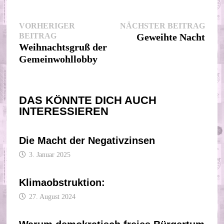
Beitragsnavigation
Nächs
VORHERIGER
NÄCHSTER BEITRAG
Vorheriger
Beitr
BEITRAG
Geweihte Nacht
Beitrag:
Weihnachtsgruß der
Gemeinwohllobby
DAS KÖNNTE DICH AUCH
INTERESSIEREN
Die Macht der Negativzinsen
3. Januar 2025
Klimaobstruktion:
27. August 2024