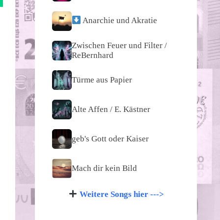
Anarchie und Akratie
Zwischen Feuer und Filter /
ReBernhard
Türme aus Papier
Alte Affen / E. Kästner
geb's Gott oder Kaiser
Mach dir kein Bild
Weitere Songs hier --->