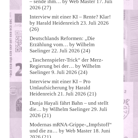
– sende ihm…
by
Web Master
17. Juli
2026
(27)
Interview mit einer KI – Rente? Klar!
by
Harald Heidenreich
23. Juli 2026
(26)
Deutschlands Reformen: „Die
Erzählung vom…
by
Wilhelm
Saelinger
22. Juli 2026
(24)
„Taschenspieler-Trick“ der Merz-
Regierung bei der…
by
Wilhelm
Saelinger
9. Juli 2026
(24)
Interview mit einer KI – Pro
Umlaufsicherung
by
Harald
Heidenreich
21. Juli 2026
(21)
Dunja Hayali fährt Bahn – und stellt
die…
by
Wilhelm Saelinger
29. Juli
2026
(21)
Modernas mRNA-Grippe-„Impfstoff“
und die zu…
by
Web Master
18. Juni
2026
(21)