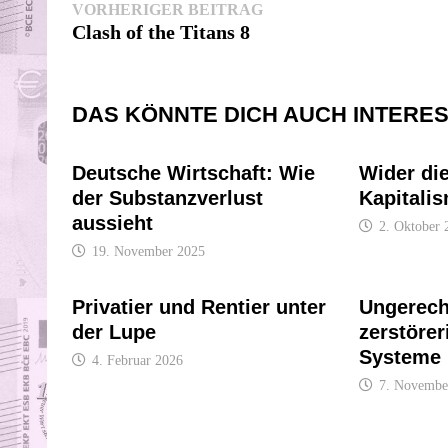
Beitragsnavigation
Vorheriger
VORHERIGER BEITRAG
Beitrag:
Clash of the Titans 8
DAS KÖNNTE DICH AUCH INTERE
Deutsche Wirtschaft: Wie
Wider di
der Substanzverlust
Kapitali
aussieht
2. Oktober 
19. November 2025
Privatier und Rentier unter
Ungerech
der Lupe
zerstörer
Systeme
4. Februar 2026
7. Novembe