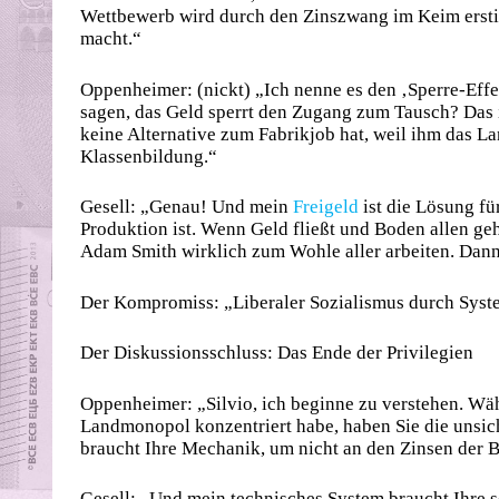
Wettbewerb wird durch den Zinszwang im Keim erstic
macht.“
Oppenheimer: (nickt) „Ich nenne es den ‚Sperre-Effe
sagen, das Geld sperrt den Zugang zum Tausch? Das is
keine Alternative zum Fabrikjob hat, weil ihm das Land
Klassenbildung.“
Gesell: „Genau! Und mein
Freigeld
ist die Lösung fü
Produktion ist. Wenn Geld fließt und Boden allen ge
Adam Smith wirklich zum Wohle aller arbeiten. Dann 
Der Kompromiss: „Liberaler Sozialismus durch Sys
Der Diskussionsschluss: Das Ende der Privilegien
Oppenheimer: „Silvio, ich beginne zu verstehen. Wä
Landmonopol konzentriert habe, haben Sie die unsicht
braucht Ihre Mechanik, um nicht an den Zinsen der B
Gesell: „Und mein technisches System braucht Ihre s