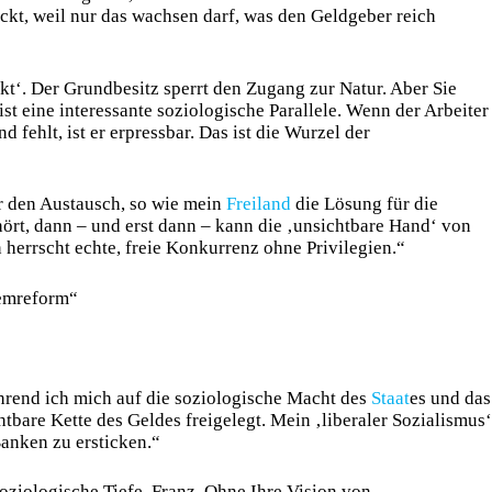
kt, weil nur das wachsen darf, was den Geldgeber reich
kt‘. Der Grundbesitz sperrt den Zugang zur Natur. Aber Sie
t eine interessante soziologische Parallele. Wenn der Arbeiter
 fehlt, ist er erpressbar. Das ist die Wurzel der
r den Austausch, so wie mein
Freiland
die Lösung für die
hört, dann – und erst dann – kann die ‚unsichtbare Hand‘ von
herrscht echte, freie Konkurrenz ohne Privilegien.“
temreform“
hrend ich mich auf die soziologische Macht des
Staat
es und das
bare Kette des Geldes freigelegt. Mein ‚liberaler Sozialismus‘
anken zu ersticken.“
oziologische Tiefe, Franz. Ohne Ihre Vision von