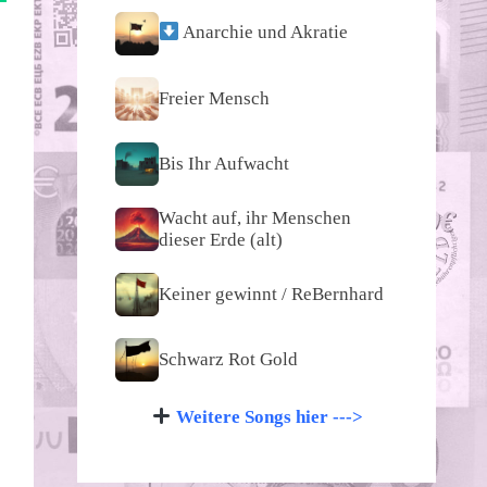
Anarchie und Akratie
Freier Mensch
Bis Ihr Aufwacht
Wacht auf, ihr Menschen
dieser Erde (alt)
Keiner gewinnt / ReBernhard
Schwarz Rot Gold
Weitere Songs hier --->