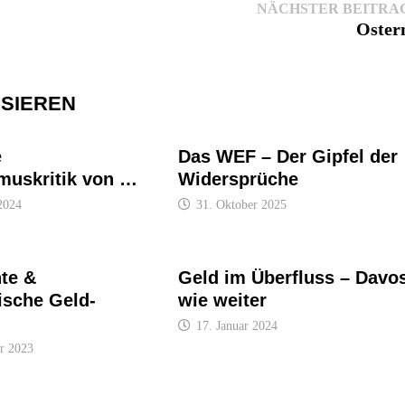
NÄCHSTER BEITRA
Oster
SSIEREN
e
Das WEF – Der Gipfel der
smuskritik von …
Widersprüche
2024
31. Oktober 2025
te &
Geld im Überfluss – Davo
ische Geld-
wie weiter
17. Januar 2024
r 2023