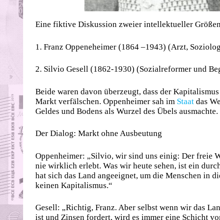
Eine fiktive Diskussion zweier intellektueller Größen
1. Franz Oppeneheimer (1864 –1943) (Arzt, Soziol
2. Silvio Gesell (1862-1930) (Sozialreformer und Beg
Beide waren davon überzeugt, dass der Kapitalismus
Markt verfälschen. Oppenheimer sah im
Staat
das Wer
Geldes und Bodens als Wurzel des Übels ausmachte.
Der Dialog: Markt ohne Ausbeutung
Oppenheimer: „Silvio, wir sind uns einig: Der freie
nie wirklich erlebt. Was wir heute sehen, ist ein dur
hat sich das Land angeeignet, um die Menschen in d
keinen Kapitalismus.“
Gesell: „Richtig, Franz. Aber selbst wenn wir das La
ist und Zinsen fordert, wird es immer eine Schicht vo