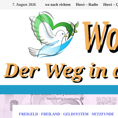
Zum
7. August 2026
wo nach richten
Huwi – Radio
Huwi – Q
Inhalt
springen
FREIGELD
/
FREILAND
/
GELDSYSTEM
/
NETZFUNDE