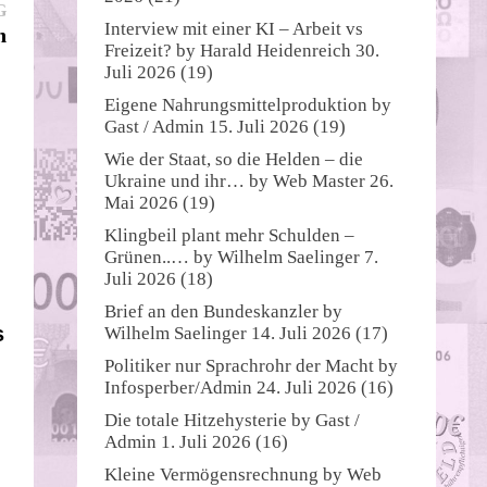
Nächster
G
Interview mit einer KI – Arbeit vs
Beitrag:
n
Freizeit?
by
Harald Heidenreich
30.
Juli 2026
(19)
Eigene Nahrungsmittelproduktion
by
Gast / Admin
15. Juli 2026
(19)
Wie der Staat, so die Helden – die
Ukraine und ihr…
by
Web Master
26.
Mai 2026
(19)
Klingbeil plant mehr Schulden –
Grünen..…
by
Wilhelm Saelinger
7.
Juli 2026
(18)
Brief an den Bundeskanzler
by
s
Wilhelm Saelinger
14. Juli 2026
(17)
Politiker nur Sprachrohr der Macht
by
Infosperber/Admin
24. Juli 2026
(16)
Die totale Hitzehysterie
by
Gast /
Admin
1. Juli 2026
(16)
Kleine Vermögensrechnung
by
Web