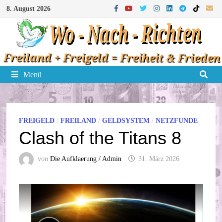
Zum
8. August 2026
Inhalt
springen
Menü
FREIGELD
/
FREILAND
/
GELDSYSTEM
/
NETZFUNDE
Clash of the Titans 8
von
Die Aufklaerung / Admin
31. März 2026