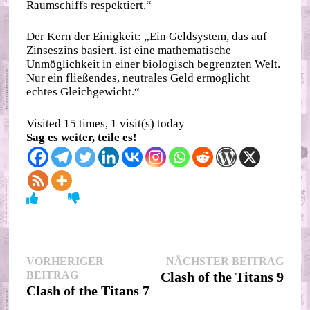
Raumschiffs respektiert.“
Der Kern der Einigkeit: „Ein Geldsystem, das auf
Zinseszins basiert, ist eine mathematische
Unmöglichkeit in einer biologisch begrenzten Welt.
Nur ein fließendes, neutrales Geld ermöglicht
echtes Gleichgewicht.“
Visited 15 times, 1 visit(s) today
Sag es weiter, teile es!
Beitragsnavigation
Nächs
VORHERIGER
NÄCHSTER BEITRAG
Vorheriger
Beitr
BEITRAG
Clash of the Titans 9
Beitrag:
Clash of the Titans 7