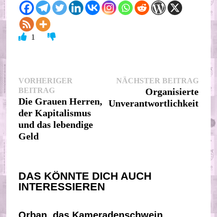
1
Beitragsnavigation
Nächs
VORHERIGER
NÄCHSTER BEITRAG
Vorheriger
Beitr
BEITRAG
Organisierte
Beitrag:
Die Grauen Herren,
Unverantwortlichkeit
der Kapitalismus
und das lebendige
Geld
DAS KÖNNTE DICH AUCH
INTERESSIEREN
Orban, das Kameradenschwein