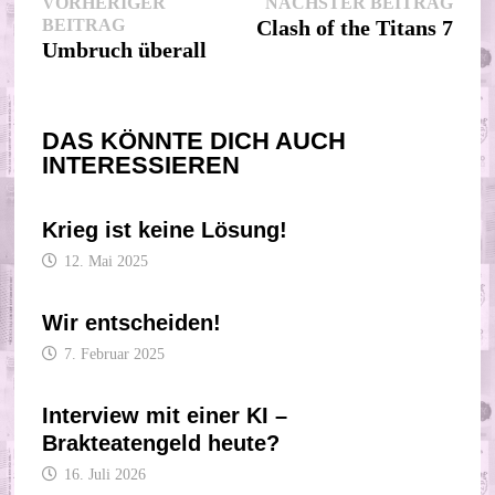
Beitragsnavigation
Nächs
VORHERIGER
NÄCHSTER BEITRAG
Vorheriger
Beitr
BEITRAG
Clash of the Titans 7
Beitrag:
Umbruch überall
DAS KÖNNTE DICH AUCH
INTERESSIEREN
Krieg ist keine Lösung!
12. Mai 2025
Wir entscheiden!
7. Februar 2025
Interview mit einer KI –
Brakteatengeld heute?
16. Juli 2026