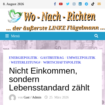
Zum
8. August 2026
Inhalt
springen
Menü
ENERGIEPOLITIK
/
GASTBEITRAG
/
UMWELTPOLITIK
/
WEITERLEITUNG#
/
WIRTSCHAFTSPOLITIK
Nicht Einkommen,
sondern
Lebensstandard zählt
von
Gast / Admin
25. März 2026