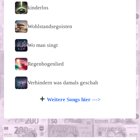
kinderlos
Wohlstandsegoisten
Wo man singt
Regenbogenlied
Verhindern was damals geschah
Weitere Songs hier --->