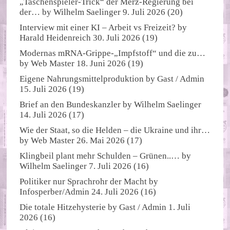
„Taschenspieler-Trick“ der Merz-Regierung bei
der…
by
Wilhelm Saelinger
9. Juli 2026
(20)
Interview mit einer KI – Arbeit vs Freizeit?
by
Harald Heidenreich
30. Juli 2026
(19)
Modernas mRNA-Grippe-„Impfstoff“ und die zu…
by
Web Master
18. Juni 2026
(19)
Eigene Nahrungsmittelproduktion
by
Gast / Admin
15. Juli 2026
(19)
Brief an den Bundeskanzler
by
Wilhelm Saelinger
14. Juli 2026
(17)
Wie der Staat, so die Helden – die Ukraine und ihr…
by
Web Master
26. Mai 2026
(17)
Klingbeil plant mehr Schulden – Grünen..…
by
Wilhelm Saelinger
7. Juli 2026
(16)
Politiker nur Sprachrohr der Macht
by
Infosperber/Admin
24. Juli 2026
(16)
Die totale Hitzehysterie
by
Gast / Admin
1. Juli
2026
(16)