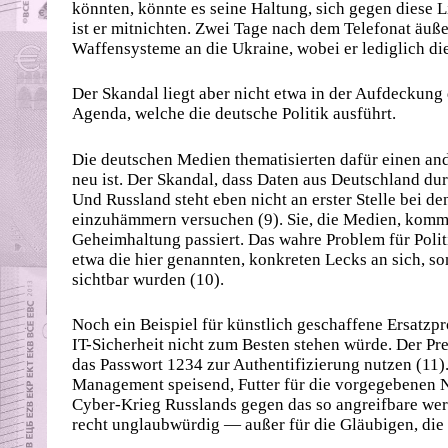
könnten, könnte es seine Haltung, sich gegen diese Li
ist er mitnichten. Zwei Tage nach dem Telefonat äuße
Waffensysteme an die Ukraine, wobei er lediglich di
Der Skandal liegt aber nicht etwa in der Aufdeckung 
Agenda, welche die deutsche Politik ausführt.
Die deutschen Medien thematisierten dafür einen and
neu ist. Der Skandal, dass Daten aus Deutschland durc
Und Russland steht eben nicht an erster Stelle bei d
einzuhämmern versuchen (9). Sie, die Medien, kommun
Geheimhaltung passiert. Das wahre Problem für Polit
etwa die hier genannten, konkreten Lecks an sich, so
sichtbar wurden (10).
Noch ein Beispiel für künstlich geschaffene Ersatzpr
IT-Sicherheit nicht zum Besten stehen würde. Der Pr
das Passwort 1234 zur Authentifizierung nutzen (11
Management speisend, Futter für die vorgegebenen N
Cyber-Krieg Russlands gegen das so angreifbare wert
recht unglaubwürdig — außer für die Gläubigen, die