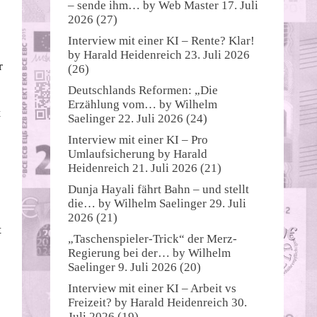
– sende ihm…
by
Web Master
17. Juli
2026
(27)
Interview mit einer KI – Rente? Klar!
by
Harald Heidenreich
23. Juli 2026
r
(26)
Deutschlands Reformen: „Die
Erzählung vom…
by
Wilhelm
t
Saelinger
22. Juli 2026
(24)
Interview mit einer KI – Pro
Umlaufsicherung
by
Harald
Heidenreich
21. Juli 2026
(21)
Dunja Hayali fährt Bahn – und stellt
die…
by
Wilhelm Saelinger
29. Juli
2026
(21)
t
„Taschenspieler-Trick“ der Merz-
Regierung bei der…
by
Wilhelm
Saelinger
9. Juli 2026
(20)
Interview mit einer KI – Arbeit vs
Freizeit?
by
Harald Heidenreich
30.
Juli 2026
(19)