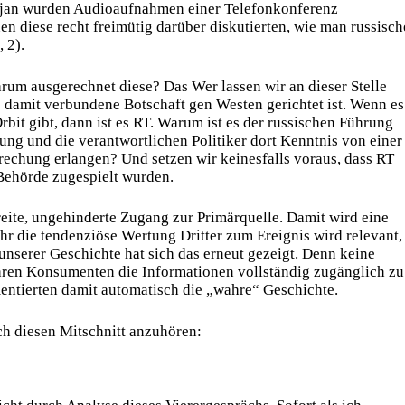
njan wurden Audioaufnahmen einer Telefonkonferenz
n diese recht freimütig darüber diskutierten, wie man russisch
 2).
rum ausgerechnet diese? Das Wer lassen wir an dieser Stelle
ie damit verbundene Botschaft gen Westen gerichtet ist. Wenn es
bit gibt, dann ist es RT. Warum ist es der russischen Führung
ung und die verantwortlichen Politiker dort Kenntnis von einer
rechung erlangen? Und setzen wir keinesfalls voraus, dass RT
Behörde zugespielt wurden.
eite, ungehinderte Zugang zur Primärquelle. Damit wird eine
r die tendenziöse Wertung Dritter zum Ereignis wird relevant,
 unserer Geschichte hat sich das erneut gezeigt. Denn keine
ihren Konsumenten die Informationen vollständig zugänglich zu
mentierten damit automatisch die „wahre“ Geschichte.
ich diesen Mitschnitt anzuhören: