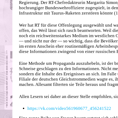
Regierung. Der RT-Chefredakteurin Margarita Simo
hochrangiger Bundeswehroffiziere zugespielt, in dene
Infrastruktur mit Taurus-Raketen zerstören könnte (1,
Wer hat RT für diese Offenlegung ausgewählt und wa
offen, das Weil lässt sich rasch beantworten. Weil d
noch ein reichweitenstarkes Medium im westlichen Or
— und nicht nur der — so wichtig, dass die Bevölker
im ersten Anschein eher routinemäßigen Arbeitsbesp
diese Informationen zwingend von einer russischen 
Eine Methode um Propaganda auszuhebeln, ist der br
Schneise geschlagen zu den Informationen. Nicht meh
sondern die Inhalte des Ereignisses an sich. Im Falle
Filiale der deutschen Gleichstrommedien wagte es, 
machen. Allesamt filterten sie Teile heraus und frag
Allen Lesern sei daher an dieser Stelle empfohlen, s
https://vk.com/video561960677_456241522