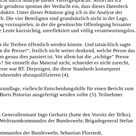
cht durch Analyse dieses Vierergesprächs. Sofort als ich
ir geradezu spontan der Verdacht ein, dass dieses Datenleck
duktiv. Unter dieser Prämisse ging ich in die Analyse der
 Die vier Beteiligten sind grundsätzlich nicht in der Lage,
ng vorzuspielen, in der die gewünschte Offenlegung brisanter
e Leute kurzsichtig, unreflektiert und völlig verantwortungslos.
s ihr Treiben öffentlich werden könnte. Und tatsächlich sagte
n die Presse!“, freilich nicht weiter denkend, welche Presse das
n genau dies passiert ist. Vor allem hat die „richtige“ Presse
Sie entstellt das Material nicht, schneidet es nicht zurecht,
Presse war RT. Diejenigen, die diese Standards konsequent
andasender abzuqualifizieren (4).
Grundlage, vielleicht Entscheidungshilfe für einen Bericht zum
oris Pistorius ausgefertigt werden sollte (5). Teilnehmer
eneralleutnant Ingo Gerhartz (hatte den Vorsitz der Telko),
des Weltraumkommandos der Bundeswehr, Brigadegeneral Stefan
kommandos der Bundeswehr, Sebastian Florstedt,