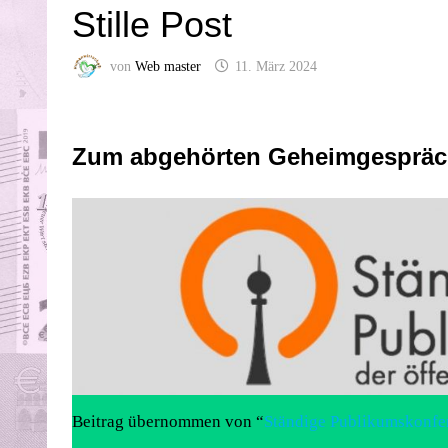
Stille Post
von
Web master
11. März 2024
Zum abgehörten Geheimgespräch
Beitrag übernommen von “
Ständige Publikumskonfer