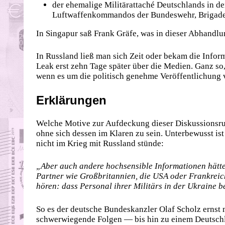
der ehemalige Militärattaché Deutschlands in d
Luftwaffenkommandos der Bundeswehr, Brigadeg
In Singapur saß Frank Gräfe, was in dieser Abhandlu
In Russland ließ man sich Zeit oder bekam die Infor
Leak erst zehn Tage später über die Medien. Ganz s
wenn es um die politisch genehme Veröffentlichung
Erklärungen
Welche Motive zur Aufdeckung dieser Diskussionsru
ohne sich dessen im Klaren zu sein. Unterbewusst ist
nicht im Krieg mit Russland stünde:
„Aber auch andere hochsensible Informationen hätte
Partner wie Großbritannien, die USA oder Frankreich
hören: dass Personal ihrer Militärs in der Ukraine be
So es der deutsche Bundeskanzler Olaf Scholz ernst 
schwerwiegende Folgen — bis hin zu einem Deutschla