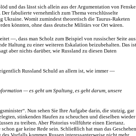
löd und das lässt sich allein aus der Argumentation von Fenske
. Der fabulierte vernehmlich zum Thema verschlüsselte
g Ukraine. Womit zumindest theoretisch die Taurus-Raketen
den könnten, ohne dass deutsche Militärs vor Ort wären.
itet —, dass man Scholz zum Beispiel von russischer Seite aus
nde Haltung zu einer weiteren Eskalation beizubehalten. Das is
sagt aber nichts darüber, wie Russland zu diesen Daten
 eigentlich Russland Schuld an allem ist, wie immer —
nformation — es geht um Spaltung, es geht darum, unsere
gsminister“. Nun sehen Sie Ihre Aufgabe darin, die stutzig, gar
legten, stinkenden Haufen zu scheuchen und dieselben wieder
ssen zu treiben. Aber Pistorius vollführte einen Eiertanz.
 schon gar keine Rede sein. Schließlich hat man das Geschehe
ung des Vorfalls kommen Russen interessanterweise nicht mehr