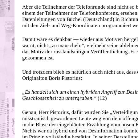
Aber die Teilnehmer der Telefonrunde sind nicht so b
einem der Teilnehmer der Telefonkonferenz, ersehen
Datenleitungen von Büchel (Deutschland) in Richtun
mit den Ziel- und Weg-Koordinaten programmiert wer
Damit wäre es denkbar — wieder aus Motiven hergele
warnt, nicht „zu mauscheln“, vielmehr seine ablehne
das Motiv der russlandseitigen Veröffentlichung. Es 
gekommen ist.
Und trotzdem blieb es natürlich auch nicht aus, dass
Originalton Boris Pistorius:
„Es handelt sich um einen hybriden Angriff zur Desi
Geschlossenheit zu untergraben.“
(12)
Genau, Herr Pistorius, dafür wurden Sie „Verteidigun
misstrauisch gewordenen Leute weg von dem offenge
in die Blase der eingebläuten Erzählung vom bösen Ru
Nichts war da hybrid und von Desinformation konnte
im Prinzip vollständig bestätigt. In seiner Darstell