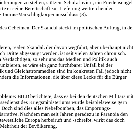
eferungen zu stellen, stützen. Scholz laviert, ein Friedensengel
rte er seine Bereitschaft zur Lieferung weitreichender
e Taurus-Marschlugkörper ausschloss (8).
des Geheimen. Der Skandal steckt im politischen Auftrag, in de
eren, realen Skandal, der davon wegführt, aber überhaupt nich
h Dritte abgesaugt werden, ist seit vielen Jahren chronisch.
en Verdächtigen, so sehr uns das Medien und Politik auch
izieren, es wäre ein ganz furchtbarer Unfall bei der
ik und Gleichstrommedien sind im konkreten Fall jedoch nicht
ndern die Informationen, die über diese Lecks für die Bürger
obleme: BILD berichtete, dass es bei den deutschen Militärs mi
essedienst des Kriegsministeriums würde beispielsweise gern
). Doch sind dies alles Nebelbomben, das Empörungs-
arrative. Nachdem man seit Jahren geradezu in Paranoia den
ewestliche Europa herbeiruft und -schreibt, wirkt das doch
 Mehrheit der Bevölkerung.