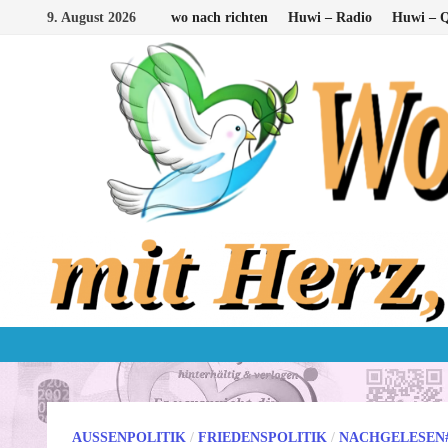
Zum
9. August 2026
wo nach richten
Huwi – Radio
Huwi – Q
Inhalt
springen
AUSSENPOLITIK
/
FRIEDENSPOLITIK
/
NACHGELESEN