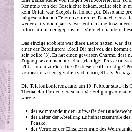
Eine ganze Reihe von Fragen beantwortetet sich schli
Kenntnis von der Geschichte bekam, stellte sich in m
kein Unfall war. Skepsis ist immer gut, Dissonanz pro
mitgeschnittenen Telefonkonferenz. Danach denke ich:
weder aktiv noch passiv, wissentlich eine Inszenieru
Informationen eingepreist ist. Vielmehr handeln dies
Das einzige Problem was diese Leute hatten, war, das
einer der Beteiligten: „Stell Dir mal vor, das kommt a
sein sollte (3). Es hat einen gewissen Charme, dass nu
Zugang bekommen und eine „richtige“ Presse tut was? 
hält es nicht zurück. Die für diesen Fall „richtige“ 
vermissen lassen, gefallen sich darin, RT als Propag
Die Telefonkonferenz fand am 19. Februar statt, als 
Thema, der für den deutschen Verteidigungsminister B
waren:
der Kommandeur der Luftwaffe der Bundeswehr, G
der Leiter der Abteilung Lufteinsatzzentrale 
Fenske,
der Vertreter der Einsatzzentrale des Weltraum