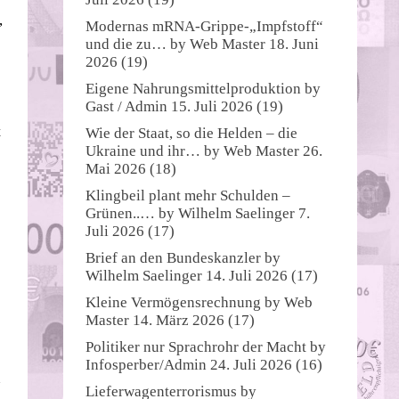
,
Modernas mRNA-Grippe-„Impfstoff“
und die zu…
by
Web Master
18. Juni
2026
(19)
Eigene Nahrungsmittelproduktion
by
Gast / Admin
15. Juli 2026
(19)
t
Wie der Staat, so die Helden – die
Ukraine und ihr…
by
Web Master
26.
Mai 2026
(18)
Klingbeil plant mehr Schulden –
Grünen..…
by
Wilhelm Saelinger
7.
Juli 2026
(17)
Brief an den Bundeskanzler
by
Wilhelm Saelinger
14. Juli 2026
(17)
Kleine Vermögensrechnung
by
Web
Master
14. März 2026
(17)
Politiker nur Sprachrohr der Macht
by
Infosperber/Admin
24. Juli 2026
(16)
n
Lieferwagenterrorismus
by