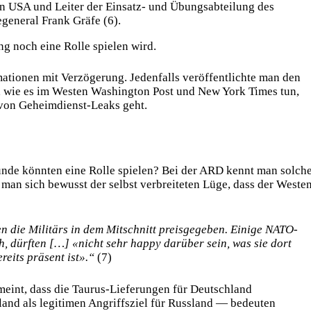
en USA und Leiter der Einsatz- und Übungsabteilung des
eneral Frank Gräfe (6).
ng noch eine Rolle spielen wird.
mationen mit Verzögerung. Jedenfalls veröffentlichte man den
o, wie es im Westen Washington Post und New York Times tun,
 von Geheimdienst-Leaks geht.
nde könnten eine Rolle spielen? Bei der ARD kennt man solche
 man sich bewusst der selbst verbreiteten Lüge, dass der Weste
n die Militärs in dem Mitschnitt preisgegeben. Einige NATO-
, dürften […] «nicht sehr happy darüber sein, was sie dort
reits präsent ist».“
(7)
meint, dass die Taurus-Lieferungen für Deutschland
nd als legitimen Angriffsziel für Russland — bedeuten