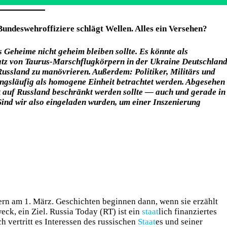
undeswehroffiziere schlägt Wellen. Alles ein Versehen?
as Geheime nicht geheim bleiben sollte. Es könnte als
satz von Taurus-Marschflugkörpern in der Ukraine Deutschlan
 Russland zu manövrieren. Außerdem: Politiker, Militärs und
angsläufig als homogene Einheit betrachtet werden. Abgesehen
t auf Russland beschränkt werden sollte — auch und gerade in
ind wir also eingeladen wurden, um einer Inszenierung
ern am 1. März. Geschichten beginnen dann, wenn sie erzählt
ck, ein Ziel. Russia Today (RT) ist ein
staat
lich finanziertes
 vertritt es Interessen des russischen
Staat
es und seiner