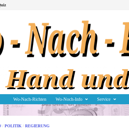
uiz
Wo-Nach-Richten
Wo-Noch-Info
Service
#
/
POLITIK
/
REGIERUNG