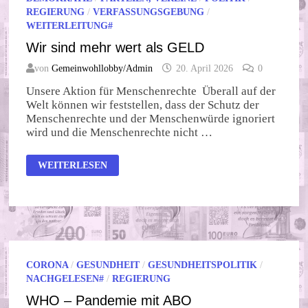
REGIERUNG
/
VERFASSUNGSGEBUNG
/
WEITERLEITUNG#
Wir sind mehr wert als GELD
von
Gemeinwohllobby/Admin
20. April 2026
0
Unsere Aktion für Menschenrechte Überall auf der
Welt können wir feststellen, dass der Schutz der
Menschenrechte und der Menschenwürde ignoriert
wird und die Menschenrechte nicht …
WIR
WEITERLESEN
SIND
MEHR
WERT
ALS
GELD
CORONA
/
GESUNDHEIT
/
GESUNDHEITSPOLITIK
/
NACHGELESEN#
/
REGIERUNG
WHO – Pandemie mit ABO