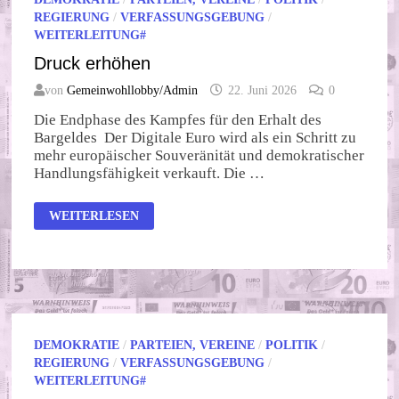
REGIERUNG
/
VERFASSUNGSGEBUNG
/
WEITERLEITUNG#
Druck erhöhen
von
Gemeinwohllobby/Admin
22. Juni 2026
0
Die Endphase des Kampfes für den Erhalt des
Bargeldes Der Digitale Euro wird als ein Schritt zu
mehr europäischer Souveränität und demokratischer
Handlungsfähigkeit verkauft. Die …
DRUCK
WEITERLESEN
ERHÖHEN
DEMOKRATIE
/
PARTEIEN, VEREINE
/
POLITIK
/
REGIERUNG
/
VERFASSUNGSGEBUNG
/
WEITERLEITUNG#