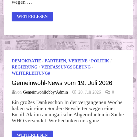
wegen …
GEMEINWOHL-
WEITERLESEN
NEWS
VOM
25.
JULI
2026
DEMOKRATIE
/
PARTEIEN, VEREINE
/
POLITIK
/
REGIERUNG
/
VERFASSUNGSGEBUNG
/
WEITERLEITUNG#
Gemeinwohl-News vom 19. Juli 2026
von
Gemeinwohllobby/Admin
20. Juli 2026
0
Ein großes Dankeschön In der vergangenen Woche
haben wir einen Sonder-Newsletter wegen einer
Email-Aktion an ungarische Abgeordneten in Sache
WHO versendet. Wir bedanken uns ganz …
GEMEINWOHL-
WEITERLESEN