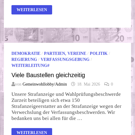
ES
WEITERLESEN
GIBT
DOCH
NOCH
WUNDER!
DEMOKRATIE
/
PARTEIEN, VEREINE
/
POLITIK
/
REGIERUNG
/
VERFASSUNGSGEBUNG
/
WEITERLEITUNG#
Viele Baustellen gleichzeitig
von
Gemeinwohllobby/Admin
18. Mai 2026
0
Unsere Strafanzeige und Wahlprüfungsbeschwerde
Zurzeit beteiligen sich etwa 150
Strafanzeigeerstatter an der Strafanzeige wegen der
Verwechslung der Verfassungsbeschwerden. Wir
bedanken uns bei allen für die …
VIELE
WEITERLESEN