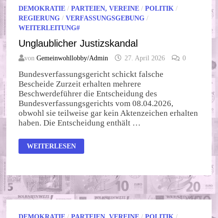
DEMOKRATIE
/
PARTEIEN, VEREINE
/
POLITIK
/
REGIERUNG
/
VERFASSUNGSGEBUNG
/
WEITERLEITUNG#
Unglaublicher Justizskandal
von
Gemeinwohllobby/Admin
27. April 2026
0
Bundesverfassungsgericht schickt falsche
Bescheide Zurzeit erhalten mehrere
Beschwerdeführer die Entscheidung des
Bundesverfassungsgerichts vom 08.04.2026,
obwohl sie teilweise gar kein Aktenzeichen erhalten
haben. Die Entscheidung enthält …
UNGLAUBLICHER
WEITERLESEN
JUSTIZSKANDAL
DEMOKRATIE
/
PARTEIEN, VEREINE
/
POLITIK
/