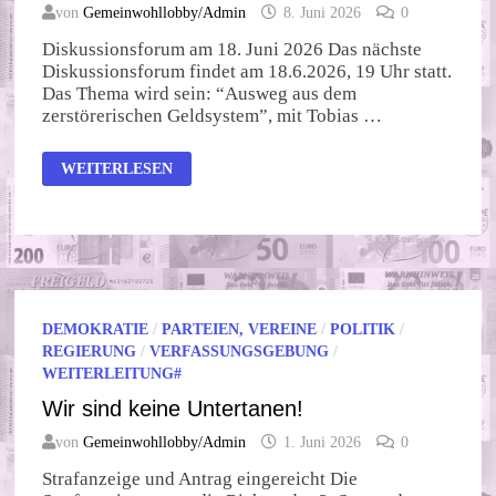
von
Gemeinwohllobby/Admin
8. Juni 2026
0
Diskussionsforum am 18. Juni 2026 Das nächste
Diskussionsforum findet am 18.6.2026, 19 Uhr statt.
Das Thema wird sein: “Ausweg aus dem
zerstörerischen Geldsystem”, mit Tobias …
VIEL
WEITERLESEN
BEWEGUNG
IN
DER
LANDSCHAFT!
DEMOKRATIE
/
PARTEIEN, VEREINE
/
POLITIK
/
REGIERUNG
/
VERFASSUNGSGEBUNG
/
WEITERLEITUNG#
Wir sind keine Untertanen!
von
Gemeinwohllobby/Admin
1. Juni 2026
0
Strafanzeige und Antrag eingereicht Die