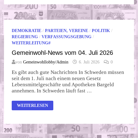
JULI
2026
DEMOKRATIE
/
PARTEIEN, VEREINE
/
POLITIK
/
REGIERUNG
/
VERFASSUNGSGEBUNG
/
WEITERLEITUNG#
Gemeinwohl-News vom 04. Juli 2026
von
Gemeinwohllobby/Admin
6. Juli 2026
0
Es gibt auch gute Nachrichten In Schweden müssen
seit dem 1. Juli nach einem neuen Gesetz
Lebensmittelgeschäfte und Apotheken Bargeld
annehmen. In Schweden läuft fast …
GEMEINWOHL-
WEITERLESEN
NEWS
VOM
04.
JULI
2026