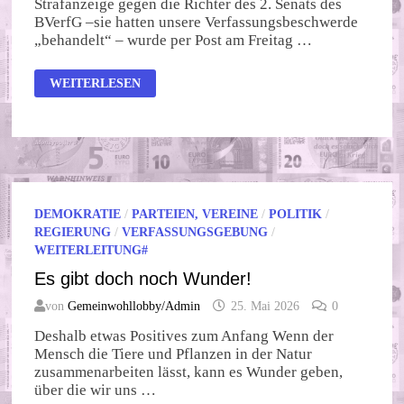
Strafanzeige gegen die Richter des 2. Senats des
BVerfG –sie hatten unsere Verfassungsbeschwerde
„behandelt“ – wurde per Post am Freitag …
WIR
WEITERLESEN
SIND
KEINE
UNTERTANEN!
DEMOKRATIE
/
PARTEIEN, VEREINE
/
POLITIK
/
REGIERUNG
/
VERFASSUNGSGEBUNG
/
WEITERLEITUNG#
Es gibt doch noch Wunder!
von
Gemeinwohllobby/Admin
25. Mai 2026
0
Deshalb etwas Positives zum Anfang Wenn der
Mensch die Tiere und Pflanzen in der Natur
zusammenarbeiten lässt, kann es Wunder geben,
über die wir uns …