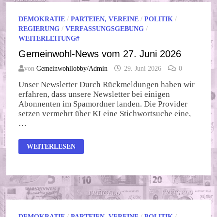
DEMOKRATIE
/
PARTEIEN, VEREINE
/
POLITIK
/
REGIERUNG
/
VERFASSUNGSGEBUNG
/
WEITERLEITUNG#
Gemeinwohl-News vom 27. Juni 2026
von
Gemeinwohllobby/Admin
29. Juni 2026
0
Unser Newsletter Durch Rückmeldungen haben wir
erfahren, dass unsere Newsletter bei einigen
Abonnenten im Spamordner landen. Die Provider
setzen vermehrt über KI eine Stichwortsuche eine,
…
GEMEINWOHL-
WEITERLESEN
NEWS
VOM
27.
JUNI
2026
DEMOKRATIE
/
PARTEIEN, VEREINE
/
POLITIK
/