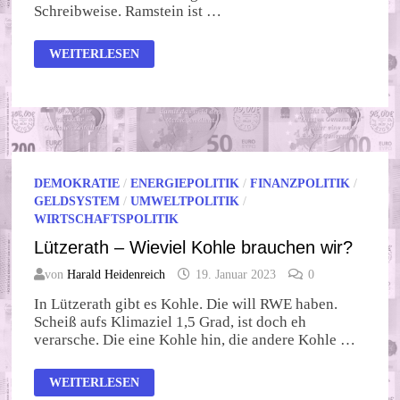
Schreibweise. Ramstein ist …
RAMSTEIN
WEITERLESEN
DEMOKRATIE
/
ENERGIEPOLITIK
/
FINANZPOLITIK
/
GELDSYSTEM
/
UMWELTPOLITIK
/
WIRTSCHAFTSPOLITIK
Lützerath – Wieviel Kohle brauchen wir?
von
Harald Heidenreich
19. Januar 2023
0
In Lützerath gibt es Kohle. Die will RWE haben.
Scheiß aufs Klimaziel 1,5 Grad, ist doch eh
verarsche. Die eine Kohle hin, die andere Kohle …
LÜTZERATH
WEITERLESEN
–