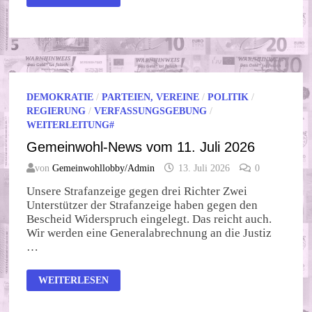
NEWS
VOM
19.
JULI
2026
DEMOKRATIE
/
PARTEIEN, VEREINE
/
POLITIK
/
REGIERUNG
/
VERFASSUNGSGEBUNG
/
WEITERLEITUNG#
Gemeinwohl-News vom 11. Juli 2026
von
Gemeinwohllobby/Admin
13. Juli 2026
0
Unsere Strafanzeige gegen drei Richter Zwei
Unterstützer der Strafanzeige haben gegen den
Bescheid Widerspruch eingelegt. Das reicht auch.
Wir werden eine Generalabrechnung an die Justiz
…
GEMEINWOHL-
WEITERLESEN
NEWS
VOM
11.