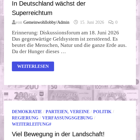
In Deutschland wächst der
Superreichtum
von
Gemeinwohllobby/Admin
15. Juni 2026
0
Erinnerung: Diskussionsforum am 18. Juni 2026
Das gegenwärtige Geldsystem ist zerstörend. Es
beutet die Menschen, Natur und die ganze Erde aus.
Da der Hunger dieses …
IN
WEITERLESEN
DEUTSCHLAND
WÄCHST
DER
SUPERREICHTUM
DEMOKRATIE
/
PARTEIEN, VEREINE
/
POLITIK
/
REGIERUNG
/
VERFASSUNGSGEBUNG
/
WEITERLEITUNG#
Viel Bewegung in der Landschaft!