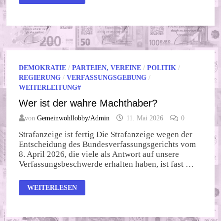
BAUSTELLEN
GLEICHZEITIG
DEMOKRATIE
/
PARTEIEN, VEREINE
/
POLITIK
/
REGIERUNG
/
VERFASSUNGSGEBUNG
/
WEITERLEITUNG#
Wer ist der wahre Machthaber?
von
Gemeinwohllobby/Admin
11. Mai 2026
0
Strafanzeige ist fertig Die Strafanzeige wegen der
Entscheidung des Bundesverfassungsgerichts vom
8. April 2026, die viele als Antwort auf unsere
Verfassungsbeschwerde erhalten haben, ist fast …
WER
WEITERLESEN
IST
DER
WAHRE
MACHTHABER?