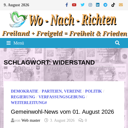
Zum
9. August 2026
Inhalt
springen
Menü
SCHLAGWORT:
WIDERSTAND
DEMOKRATIE
/
PARTEIEN, VEREINE
/
POLITIK
/
REGIERUNG
/
VERFASSUNGSGEBUNG
/
WEITERLEITUNG#
Gemeinwohl-News vom 01. August 2026
von
Web master
3. August 2026
0