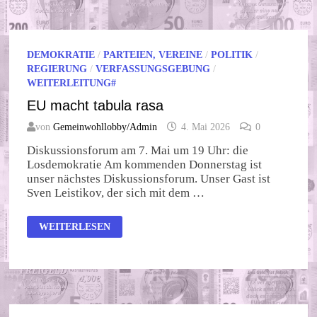
DEMOKRATIE
/
PARTEIEN, VEREINE
/
POLITIK
/
REGIERUNG
/
VERFASSUNGSGEBUNG
/
WEITERLEITUNG#
EU macht tabula rasa
von
Gemeinwohllobby/Admin
4. Mai 2026
0
Diskussionsforum am 7. Mai um 19 Uhr: die
Losdemokratie Am kommenden Donnerstag ist
unser nächstes Diskussionsforum. Unser Gast ist
Sven Leistikov, der sich mit dem …
EU
WEITERLESEN
MACHT
TABULA
RASA