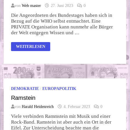
von
Web master
27. Juni 2023
0
Die Angeordneten des Bundestages haben sich in
Bezug auf die WHO selbst entmachtet. Eine
PRIVATE Organisation kann nunmehr alle Bürger
der Welt entgegen Wissen und …
WHO
WEITERLESEN
–
PANDEMIE
MIT
ABO
DEMOKRATIE
/
EUROPAPOLITIK
Ramstein
von
Harald Heidenreich
4. Februar 2023
0
Viele verbinden Rammstein mit Musik und einer
Rock-Band. Ramstein ist aber auch ein Ort in der
Eifel. Zur Unterscheidung beachte man die