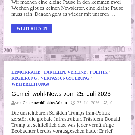
Wir machen eine kleine Pause In den kommen zwei
Wochen gibt es keinen Newsletter, eine kleine Pause
muss sein. Danach geht es wieder mit unseren …
GEMEINWOHL-
WEITERLESEN
NEWS
VOM
01.
AUGUST
2026
DEMOKRATIE
/
PARTEIEN, VEREINE
/
POLITIK
/
REGIERUNG
/
VERFASSUNGSGEBUNG
/
WEITERLEITUNG#
Gemeinwohl-News vom 25. Juli 2026
von
Gemeinwohllobby/Admin
27. Juli 2026
0
Die unsichtbaren Schäden Trumps Iran-Politik
zerstört die globale Infrastruktur. Präsident Donald
Trump tat schließlich das, was jeder vernünftige
Beobachter bereits vorausgesehen hatte: Er rief