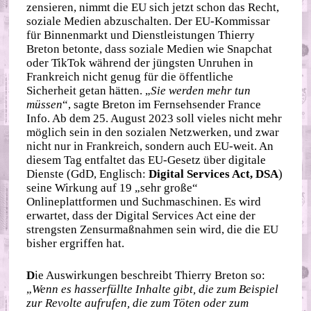
zensieren, nimmt die EU sich jetzt schon das Recht,
soziale Medien abzuschalten. Der EU-Kommissar
für Binnenmarkt und Dienstleistungen Thierry
Breton betonte, dass soziale Medien wie Snapchat
oder TikTok während der jüngsten Unruhen in
Frankreich nicht genug für die öffentliche
Sicherheit getan hätten. „
Sie werden mehr tun
müssen
“, sagte Breton im Fernsehsender France
Info. Ab dem 25. August 2023 soll vieles nicht mehr
möglich sein in den sozialen Netzwerken, und zwar
nicht nur in Frankreich, sondern auch EU-weit. An
diesem Tag entfaltet das EU-Gesetz über digitale
Dienste (GdD, Englisch:
Digital Services Act, DSA
)
seine Wirkung auf 19 „sehr große“
Onlineplattformen und Suchmaschinen. Es wird
erwartet, dass der Digital Services Act eine der
strengsten Zensurmaßnahmen sein wird, die die EU
bisher ergriffen hat.
D
ie Auswirkungen beschreibt Thierry Breton so:
„
Wenn es hasserfüllte Inhalte gibt, die zum Beispiel
zur Revolte aufrufen, die zum Töten oder zum