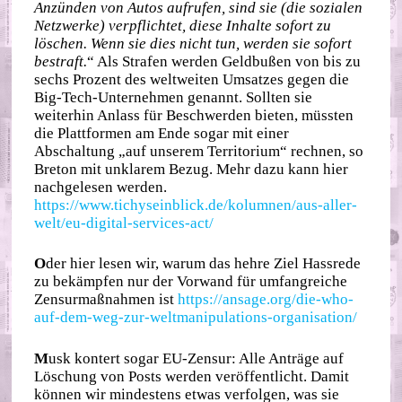
Anzünden von Autos aufrufen, sind sie (die sozialen
Netzwerke) verpflichtet, diese Inhalte sofort zu
löschen. Wenn sie dies nicht tun, werden sie sofort
bestraft.
“ Als Strafen werden Geldbußen von bis zu
sechs Prozent des weltweiten Umsatzes gegen die
Big-Tech-Unternehmen genannt. Sollten sie
weiterhin Anlass für Beschwerden bieten, müssten
die Plattformen am Ende sogar mit einer
Abschaltung „auf unserem Territorium“ rechnen, so
Breton mit unklarem Bezug. Mehr dazu kann hier
nachgelesen werden.
https://www.tichyseinblick.de/kolumnen/aus-aller-
welt/eu-digital-services-act/
O
der hier lesen wir, warum das hehre Ziel Hassrede
zu bekämpfen nur der Vorwand für umfangreiche
Zensurmaßnahmen ist
https://ansage.org/die-who-
auf-dem-weg-zur-weltmanipulations-organisation/
M
usk kontert sogar EU-Zensur: Alle Anträge auf
Löschung von Posts werden veröffentlicht. Damit
können wir mindestens etwas verfolgen, was sie