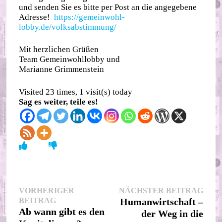
und senden Sie es bitte per Post an die angegebene
Adresse!
https://gemeinwohl-
lobby.de/volksabstimmung/
Mit herzlichen Grüßen
Team Gemeinwohllobby und
Marianne Grimmenstein
Visited 23 times, 1 visit(s) today
Sag es weiter, teile es!
Beitragsnavigation
Nächs
VORHERIGER
NÄCHSTER BEITRAG
Vorheriger
Beitr
BEITRAG
Humanwirtschaft –
Beitrag:
Ab wann gibt es den
der Weg in die