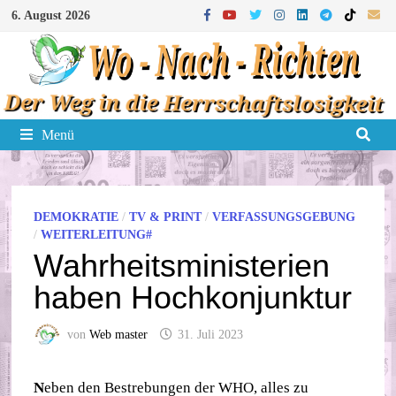
Zum
6. August 2026
Inhalt
springen
Menü
DEMOKRATIE
/
TV & PRINT
/
VERFASSUNGSGEBUNG
/
WEITERLEITUNG#
Wahrheitsministerien
haben Hochkonjunktur
von
Web master
31. Juli 2023
N
eben den Bestrebungen der WHO, alles zu