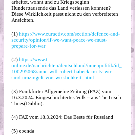
arbeitet, wohnt und zu Kriegsbeginn
Hunderttausende das Land verlassen konnten?
Diese Wirklichkeit passt nicht zu den verbreiteten
Ansichten.
(1)
https://www.euractiv.com/section/defence-and-
security/opinion/if-we-want-peace-we-must-
prepare-for-war
(2)
https://www.t-
online.de/nachrichten/deutschland/innenpolitik/id_
100295068/anne-will-robert-habeck-im-tv-wir-
sind-umzingelt-von-wirklichkeit-.html
(3) Frankfurter Allgemeine Zeitung (FAZ) vom
16.3.2024: Eingeschüchtertes Volk – aus The Irisch
Times(Dublin).
(4) FAZ vom 18.3.2024: Das Beste für Russland
(5) ebenda