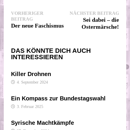
Beitragsnavigation
Nächs
VORHERIGER
NÄCHSTER BEITRAG
Vorheriger
Beitr
BEITRAG
Sei dabei – die
Beitrag:
Der neue Faschismus
Ostermärsche!
DAS KÖNNTE DICH AUCH
INTERESSIEREN
Killer Drohnen
4. September 2024
Ein Kompass zur Bundestagswahl
3. Februar 2025
Syrische Machtkämpfe