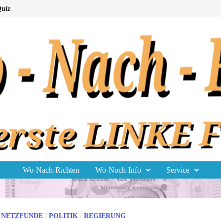
uiz
Wo-Nach-Richten
Wo-Noch-Info
Service
/
NETZFUNDE
/
POLITIK
/
REGIERUNG