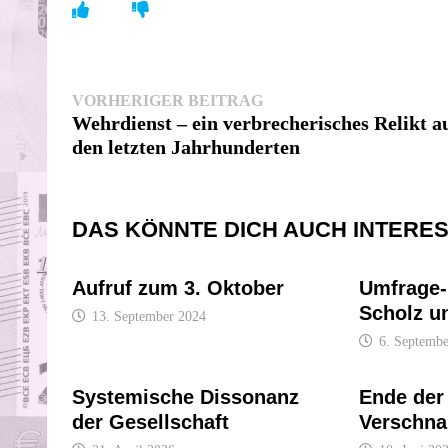
Beitragsnavigation
Vorheriger
VORHERIGER BEITRAG
Beitrag:
Wehrdienst – ein verbrecherisches Relikt a
den letzten Jahrhunderten
DAS KÖNNTE DICH AUCH INTERE
Aufruf zum 3. Oktober
Umfrage-
Scholz u
13. September 2024
6. Septembe
Systemische Dissonanz
Ende der
der Gesellschaft
Verschna