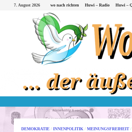
Zum
7. August 2026
wo nach richten
Huwi – Radio
Huwi – Q
Inhalt
springen
DEMOKRATIE
/
INNENPOLITIK
/
MEINUNGSFREIHEIT