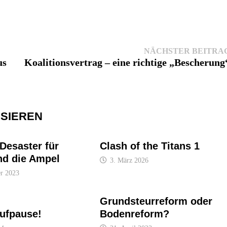
NÄCHSTER BEITRA
us
Koalitionsvertrag – eine richtige „Bescherung
SSIEREN
Desaster für
Clash of the Titans 1
nd die Ampel
3. März 2026
r 2023
Grundsteurreform oder
ufpause!
Bodenreform?