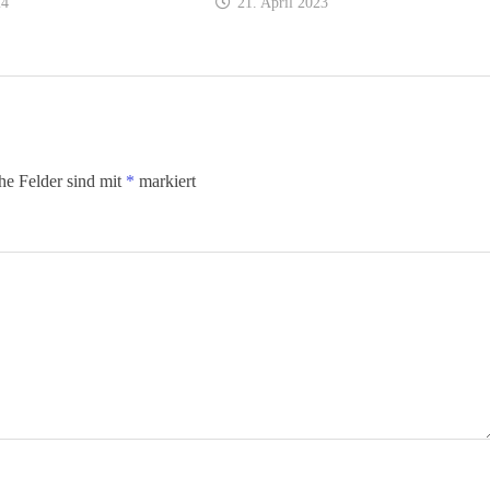
24
21. April 2023
che Felder sind mit
*
markiert