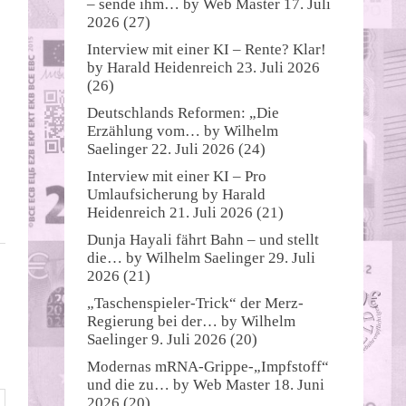
– sende ihm…
by
Web Master
17. Juli
2026
(27)
Interview mit einer KI – Rente? Klar!
by
Harald Heidenreich
23. Juli 2026
(26)
Deutschlands Reformen: „Die
Erzählung vom…
by
Wilhelm
Saelinger
22. Juli 2026
(24)
Interview mit einer KI – Pro
Umlaufsicherung
by
Harald
Heidenreich
21. Juli 2026
(21)
Dunja Hayali fährt Bahn – und stellt
die…
by
Wilhelm Saelinger
29. Juli
2026
(21)
„Taschenspieler-Trick“ der Merz-
Regierung bei der…
by
Wilhelm
Saelinger
9. Juli 2026
(20)
Modernas mRNA-Grippe-„Impfstoff“
und die zu…
by
Web Master
18. Juni
2026
(20)