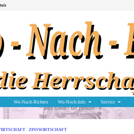
uiz
Wo-Nach-Richten
Wo-Noch-Info
Service
IRTSCHAFT
/
ZINSWIRTSCHAFT