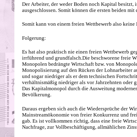
Der Arbeiter, der weder Boden noch Kapital besitzt, 
ausgeschlossen. Somit können die ersten beiden mit d
Somit kann von einem freien Wettbewerb also keine 
Folgerung:
Es hat also praktisch nie einen freien Wettbewerb geg
irrführend und grundfalsch.Die beschworene freie Wir
Monopolen bedrängte Wirtschaft bzw. von Monopolen v
Monopolisierung auf den Rücken der Lohnarbeiter au
und sogar niedriger als er dem technischen Fortschr
verhältnismäßig niedriger als vor Jahrzehnten oder
Das Kapitalmonopol durch die Ausweitung moderner
Bevölkerung.
Daraus ergeben sich auch die Wiedersprüche der Wirt
Mainstreamökonomie von freier Konkurrenz und freier 
gab. Es ist vollkommen richtig, dass eine freie Wir
Nachfrage, zur Vollbeschäftigung, allmählichen Zins