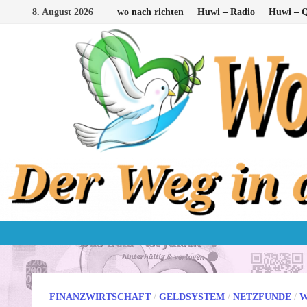
Zum
8. August 2026
wo nach richten
Huwi – Radio
Huwi – Q
Inhalt
springen
FINANZWIRTSCHAFT
/
GELDSYSTEM
/
NETZFUNDE
/
W