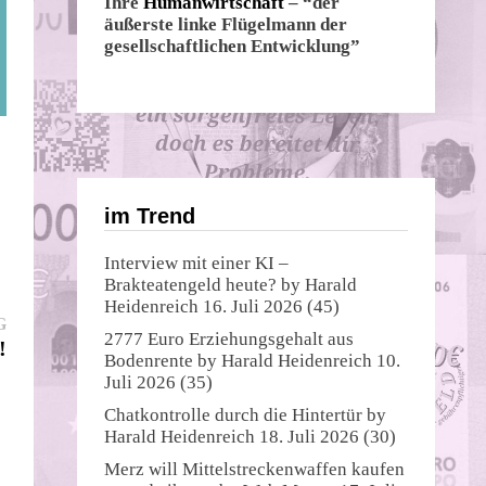
Ihre
Humanwirtschaft
– “der
äußerste linke Flügelmann der
gesellschaftlichen Entwicklung”
im Trend
Interview mit einer KI –
Brakteatengeld heute?
by
Harald
Heidenreich
16. Juli 2026
(45)
Nächster
G
2777 Euro Erziehungsgehalt aus
Beitrag:
!
Bodenrente
by
Harald Heidenreich
10.
Juli 2026
(35)
Chatkontrolle durch die Hintertür
by
Harald Heidenreich
18. Juli 2026
(30)
Merz will Mittelstreckenwaffen kaufen