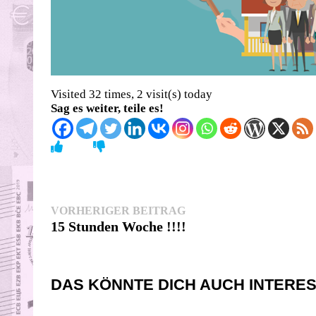
Visited 32 times, 2 visit(s) today
Sag es weiter, teile es!
Beitragsnavigation
Vorheriger
VORHERIGER BEITRAG
Beitrag:
15 Stunden Woche !!!!
DAS KÖNNTE DICH AUCH INTERE