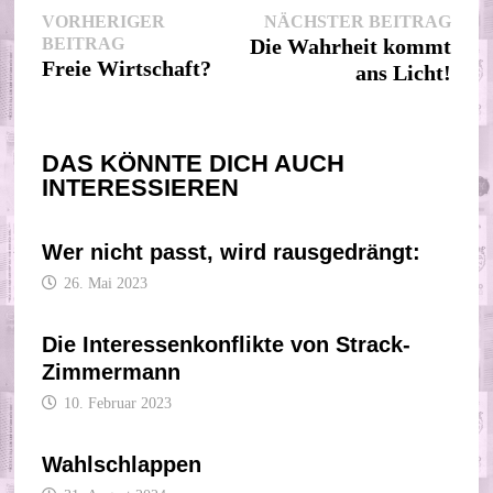
Beitragsnavigation
Nächs
VORHERIGER
NÄCHSTER BEITRAG
Vorheriger
Beitr
BEITRAG
Die Wahrheit kommt
Beitrag:
Freie Wirtschaft?
ans Licht!
DAS KÖNNTE DICH AUCH
INTERESSIEREN
Wer nicht passt, wird rausgedrängt:
26. Mai 2023
Die Interessenkonflikte von Strack-
Zimmermann
10. Februar 2023
Wahlschlappen