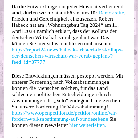
D
a die Entwicklungen in jeder Hinsicht verheerend
sind, dürfen wir nicht aufhören, uns für
Demokratie
,
Frieden und Gerechtigkeit einzusetzen. Robert
Habeck hat am „Wohnungsbau Tag 2024“ am 11.
April 2024 nämlich erklärt, dass der Kollaps der
deutschen Wirtschaft vorab geplant war. Das
können Sie hier selbst nachlesen und ansehen:
https://report24.news/habeck-erklaert-der-kollaps-
der-deutschen-wirtschaft-war-vorab-geplant/?
feed_id=37777
D
iese Entwicklungen müssen gestoppt werden. Mit
unserer Forderung nach Volksabstimmungen
können die Menschen solchen, für das Land
schlechten politischen Entscheidungen durch
Abstimmungen ihr „Veto“ einlegen. Unterzeichen
Sie unsere Forderung für Volksabstimmung!
https://www.openpetition.de/petition/online/wir-
fordern-volksabstimmung-auf-bundesebene
Sie
können diesen Newsletter
hier weiterleiten.