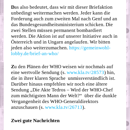
D
as also bedeutet, dass wir mit dieser Briefaktion
unbedingt weitermachen werden. Jeder kann die
Forderung auch zum zweiten Mal nach Genf und an
das Bundesgesundheitsministerium schicken. Die
zwei Stellen müssen permanent bombardiert
werden. Die Aktion ist auf unserer Initiative auch in
Österreich und in Ungarn angelaufen. Wir bitten
jeden also weiterzumachen.
https://gemeinwohl-
lobby.de/brief-an-who/
Z
u den Plänen der WHO weisen wir nochmals auf
eine wertvolle Sendung (s.
www.kla.tv/28573
) hin,
die in ihrer klaren Sprache unmissverständlich ist.
Darüber hinaus empfehlen wir noch eine ältere
Sendung „Die Akte Tedros – Wird der WHO-Chef
zum mächtigsten Mann der Welt?“ über die dunkle
Vergangenheit des WHO-Generaldirektors
anzuschauen (s.
www.kla.tv/26713
).
Zwei gute Nachrichten