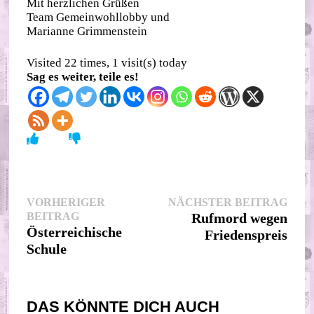
Mit herzlichen Grüßen
Team Gemeinwohllobby und
Marianne Grimmenstein
Visited 22 times, 1 visit(s) today
Sag es weiter, teile es!
Beitragsnavigation
Nächs
VORHERIGER
NÄCHSTER BEITRAG
Vorheriger
Beitr
BEITRAG
Rufmord wegen
Beitrag:
Österreichische
Friedenspreis
Schule
DAS KÖNNTE DICH AUCH