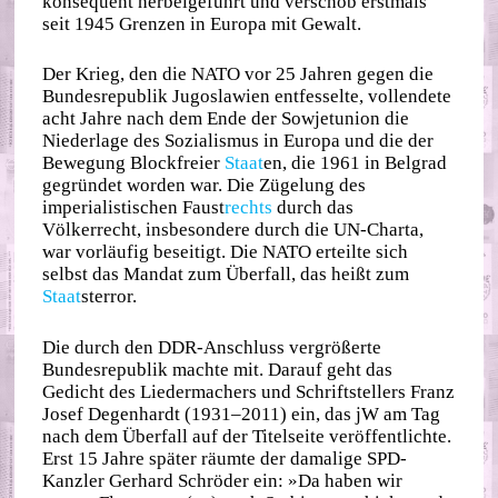
konsequent herbeigeführt und verschob erstmals
seit 1945 Grenzen in Europa mit Gewalt.
Der Krieg, den die NATO vor 25 Jahren gegen die
Bundesrepublik Jugoslawien entfesselte, vollendete
acht Jahre nach dem Ende der Sowjetunion die
Niederlage des Sozialismus in Europa und die der
Bewegung Blockfreier
Staat
en, die 1961 in Belgrad
gegründet worden war. Die Zügelung des
imperialistischen Faust
rechts
durch das
Völkerrecht, insbesondere durch die UN-Charta,
war vorläufig beseitigt. Die NATO erteilte sich
selbst das Mandat zum Überfall, das heißt zum
Staat
sterror.
Die durch den DDR-Anschluss vergrößerte
Bundesrepublik machte mit. Darauf geht das
Gedicht des Liedermachers und Schriftstellers Franz
Josef Degenhardt (1931–2011) ein, das jW am Tag
nach dem Überfall auf der Titelseite veröffentlichte.
Erst 15 Jahre später räumte der damalige SPD-
Kanzler Gerhard Schröder ein: »Da haben wir