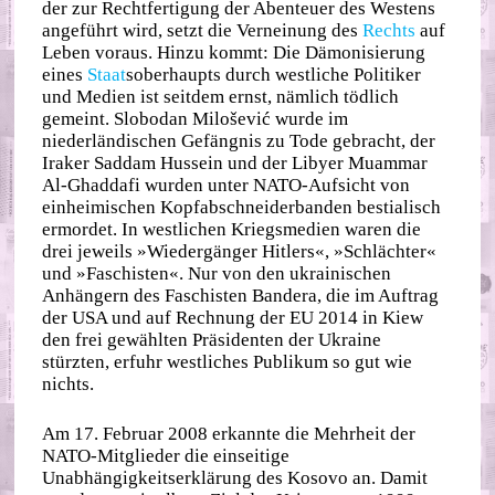
der zur Rechtfertigung der Abenteuer des Westens
angeführt wird, setzt die Verneinung des
Rechts
auf
Leben voraus. Hinzu kommt: Die Dämonisierung
eines
Staat
soberhaupts durch westliche Politiker
und Medien ist seitdem ernst, nämlich tödlich
gemeint. Slobodan Milošević wurde im
niederländischen Gefängnis zu Tode gebracht, der
Iraker Saddam Hussein und der Libyer Muammar
Al-Ghaddafi wurden unter NATO-Aufsicht von
einheimischen Kopfabschneiderbanden bestialisch
ermordet. In westlichen Kriegsmedien waren die
drei jeweils »Wiedergänger Hitlers«, »Schlächter«
und »Faschisten«. Nur von den ukrainischen
Anhängern des Faschisten Bandera, die im Auftrag
der USA und auf Rechnung der EU 2014 in Kiew
den frei gewählten Präsidenten der Ukraine
stürzten, erfuhr westliches Publikum so gut wie
nichts.
Am 17. Februar 2008 erkannte die Mehrheit der
NATO-Mitglieder die einseitige
Unabhängigkeitserklärung des Kosovo an. Damit