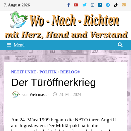
Zum
7. August 2026
Inhalt
springen
Menü
NETZFUNDE
/
POLITIK
/
REBLOG#
Der Türöffnerkrieg
von
Web master
23. Mai 2024
Am 24. März 1999 begann die NATO ihren Angriff
auf Jugoslawien. Der Militärpakt hatte ihn