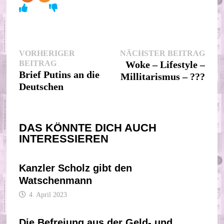
Beitragsnavigation
Nächs
VORHERIGER
NÄCHSTER BEITRAG
Vorheriger
Beitr
BEITRAG
Woke – Lifestyle –
Beitrag:
Brief Putins an die
Millitarismus – ???
Deutschen
DAS KÖNNTE DICH AUCH
INTERESSIEREN
Kanzler Scholz gibt den
Watschenmann
4. April 2023
Die Befreiung aus der Geld- und