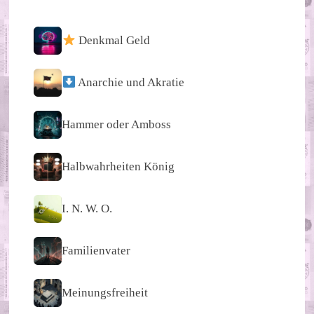
Denkmal Geld
Anarchie und Akratie
Hammer oder Amboss
Halbwahrheiten König
I. N. W. O.
Familienvater
Meinungsfreiheit