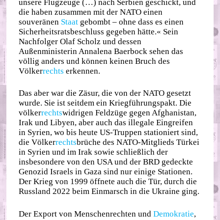
unsere Flugzeuge (…) nach Serbien geschickt, und
die haben zusammen mit der NATO einen
souveränen
Staat
gebombt – ohne dass es einen
Sicherheitsratsbeschluss gegeben hätte.« Sein
Nachfolger Olaf Scholz und dessen
Außenministerin Annalena Baerbock sehen das
völlig anders und können keinen Bruch des
Völker
rechts
erkennen.
Das aber war die Zäsur, die von der NATO gesetzt
wurde. Sie ist seitdem ein Kriegführungspakt. Die
völker
rechts
widrigen Feldzüge gegen Afghanistan,
Irak und Libyen, aber auch das illegale Eingreifen
in Syrien, wo bis heute US-Truppen stationiert sind,
die Völker
rechts
brüche des NATO-Mitglieds Türkei
in Syrien und im Irak sowie schließlich der
insbesondere von den USA und der BRD gedeckte
Genozid Israels in Gaza sind nur einige Stationen.
Der Krieg von 1999 öffnete auch die Tür, durch die
Russland 2022 beim Einmarsch in die Ukraine ging.
Der Export von Menschenrechten und
Demokratie
,