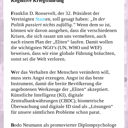
Kognitive Kriegsführung
F
ranklin D. Roosevelt, der 32. Präsident der
Vereinigten
Staat
en, soll gesagt haben:
„In der
Politik passiert nichts zufällig.”
Wenn dem so ist,
können wir davon ausgehen, dass die verschiedenen
Krisen, die sich rasant um uns vermehren, auch
nach einem Plan der „Eliten“ laufen. Damit wollen
die wichtigsten NGO’s (UN, WHO und WEF)
beweisen, dass wir eine globale Führung bräuchten,
sonst sei die Welt verloren.
W
er das Verhalten der Menschen verändern will,
muss stets Angst erzeugen. Angst ist das beste
Instrument, damit die breite Bevölkerung die
angebotenen Werkzeuge der „Eliten“ akzeptiert.
Künstliche Intelligenz (KI), digitale
Zentralbankwährungen (CBDC), biometrische
Überwachung und digitale ID sind als „Lösungen“
für unsere sämtlichen Probleme schon parat.
B
odo Neumann als promovierter Diplompsychologe