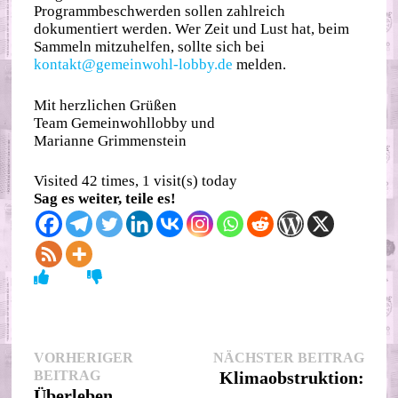
Programmbeschwerden sollen zahlreich
dokumentiert werden. Wer Zeit und Lust hat, beim
Sammeln mitzuhelfen, sollte sich bei
kontakt@gemeinwohl-lobby.de
melden.
Mit herzlichen Grüßen
Team Gemeinwohllobby und
Marianne Grimmenstein
Visited 42 times, 1 visit(s) today
Sag es weiter, teile es!
Beitragsnavigation
Nächs
VORHERIGER
NÄCHSTER BEITRAG
Vorheriger
Beitr
BEITRAG
Klimaobstruktion:
Beitrag:
Überleben