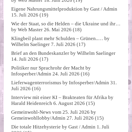
by
Web Master
18. Juni 2026
(19)
Eigene Nahrungsmittelproduktion
by
Gast / Admin
15. Juli 2026
(19)
Wie der Staat, so die Helden – die Ukraine und ihr…
by
Web Master
26. Mai 2026
(18)
Klingbeil plant mehr Schulden – Grünen..…
by
Wilhelm Saelinger
7. Juli 2026
(17)
Brief an den Bundeskanzler
by
Wilhelm Saelinger
14. Juli 2026
(17)
Politiker nur Sprachrohr der Macht
by
Infosperber/Admin
24. Juli 2026
(16)
Lieferwagenterrorismus
by
Infosperber/Admin
31.
Juli 2026
(16)
Interview mit einer KI – Brakteaten für Afrika
by
Harald Heidenreich
6. August 2026
(15)
Gemeinwohl-News vom 25. Juli 2026
by
Gemeinwohllobby/Admin
27. Juli 2026
(15)
Die totale Hitzehysterie
by
Gast / Admin
1. Juli