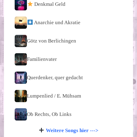
Denkmal Geld
Anarchie und Akratie
Götz von Berlichingen
Familienvater
Querdenker, quer gedacht
Lumpenlied / E. Mühsam
Ob Rechts, Ob Links
Weitere Songs hier --->