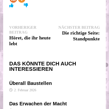
Beitragsnavigation
Nächs
VORHERIGER
NÄCHSTER BEITRAG
Vorheriger
Beitr
BEITRAG
Die richtige Seite:
Beitrag:
Höret, die ihr heute
Standpunkte
lebt
DAS KÖNNTE DICH AUCH
INTERESSIEREN
Überall Baustellen
2. Februar 2026
Das Erwachen der Macht