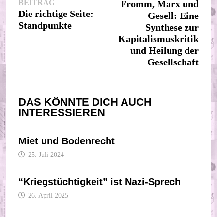
Vorheriger
Beitr
BEITRAG
Fromm, Marx und
Beitrag:
Die richtige Seite:
Gesell: Eine
Standpunkte
Synthese zur
Kapitalismuskritik
und Heilung der
Gesellschaft
DAS KÖNNTE DICH AUCH
INTERESSIEREN
Miet und Bodenrecht
25. Juli 2024
“Kriegstüchtigkeit” ist Nazi-Sprech
26. April 2025