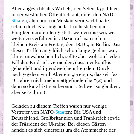
Aber angesichts des Wirbels, den Selenskyjs Ideen
in der westlichen Öffentlichkeit, unter den NATO-
Staat
en, aber auch in Moskau verursacht hatte,
schien doch Klärungsbedarf zu bestehen und
Einigkeit darüber hergestellt werden müssen, wie
weiter zu verfahren ist. Dazu traf man sich im
kleinen Kreis am Freitag, den 18.10., in Berlin. Dass
dieses Treffen angeblich schon lange geplant war,
klingt unwahrscheinlich, sollte aber wohl auf jeden
Fall den Eindruck vermeiden, dass hier kopflos
gehandelt und irgendwelchem fremdem Druck
nachgegeben wird. Aber ein „Ereignis, das seit fast
40 Jahren nicht mehr stattgefunden hat“(2) und
dann so kurzfristig anberaumt? Schwer zu glauben,
aber sei’s drum!
Geladen zu diesem Treffen waren nur wenige
Vertreter von NATO-
Staat
en: Die USA und
Deutschland, Großbritannien und Frankreich sowie
der Präsident der Ukraine. Bei diesen Gästen
handelt es sich einerseits um die Atommächte der