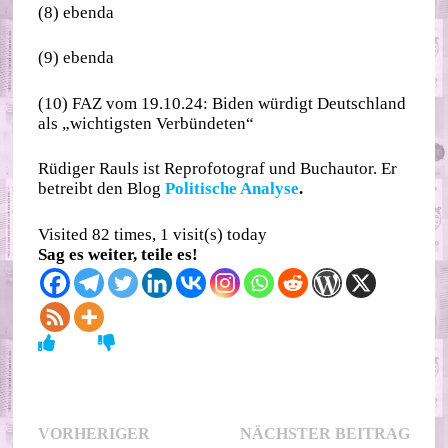
(8) ebenda
(9) ebenda
(10) FAZ vom 19.10.24: Biden würdigt Deutschland
als „wichtigsten Verbündeten“
Rüdiger Rauls ist Reprofotograf und Buchautor. Er
betreibt den Blog
Politische Analyse
.
Visited 82 times, 1 visit(s) today
Sag es weiter, teile es!
Beitragsnavigation
Nächs
VORHERIGER
NÄCHSTER BEITRAG