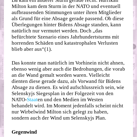
Da kam ein anderer Sturm gerade recht: Hurrikan
Milton kam dem Sturm in der NATO und eventuell
aufbrausenden Stimmungen unter ihren Mitglieder
als Grund für eine Absage gerade passend. Ob diese
Überlegungen hinter Bidens Absage standen, kann
natürlich nur vermutet werden. Doch „das
befürchtete Szenario eines Jahrhundertsturms mit
horrenden Schäden und katastrophalen Verlusten
blieb aber aus“(1).
Das konnte man natürlich im Vorhinein nicht ahnen,
ebenso wenig aber auch die Bedrohungen, die vorab
an die Wand gemalt worden waren. Vielleicht
dienten diese gerade dazu, als Vorwand für Bidens
Absage zu dienen. Es wird aufschlussreich sein, wie
Selenskyjs Siegesplan in der Folgezeit von den
NATO-
Staat
en und den Medien im Westen
behandelt wird. Im Moment jedenfalls scheint nicht
nur Wirbelwind Milton sich gelegt zu haben,
sondern auch der Wind um Selenskyjs Plan.
Gegenwind