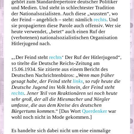
gehört zum Standardrepertoire deutscher Politiker
und Medien. Und steht in schlechtester Tradition
der Nationalsozialisten. Auch diese „wussten“, wo
der Feind – angeblich – steht: nämlich
rechts
. Und
sie propagierten diese Parole auch offensiv. Wer sie
heute verwendet, „betet“ auch einen Ruf der
(verbotenen) nationalsozialistischen Organisation
Hitlerjugend nach.
„‚Der Feind steht
rechts
‘ Der Ruf der Hitlerjugend“,
so titelte die Deutsche Reichs-Zeitung am
15.06.1934. Sie zitierte aus einem Bericht des
Deutschen Nachrichtenbüros: „
Wenn man früher
gesagt habe, der Feind steht
links
, so rufe heute die
Deutsche Jugend ins Volk hinein, der Feind steht
rechts
. Jener Teil von Reaktionären sei noch heute
sehr groß, der all die Miesmacher und Nörgler
umfasse, die aus dem Kreise des deutschen
Bürgertums kommen.
“ [Das Wort
Querdenker
war
wohl noch nicht in Mode gekommen.]
Es handelte sich dabei nicht um eine einmalige