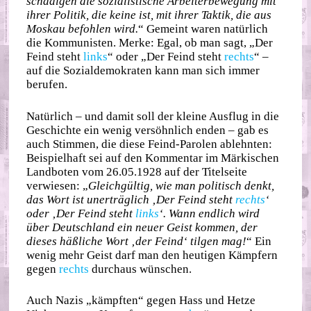
schädigen die sozialistische Arbeiterbewegung mit
ihrer Politik, die keine ist, mit ihrer Taktik, die aus
Moskau befohlen wird.
“ Gemeint waren natürlich
die Kommunisten. Merke: Egal, ob man sagt, „Der
Feind steht
links
“ oder „Der Feind steht
rechts
“ –
auf die Sozialdemokraten kann man sich immer
berufen.
Natürlich – und damit soll der kleine Ausflug in die
Geschichte ein wenig versöhnlich enden – gab es
auch Stimmen, die diese Feind-Parolen ablehnten:
Beispielhaft sei auf den Kommentar im Märkischen
Landboten vom 26.05.1928 auf der Titelseite
verwiesen: „
Gleichgültig, wie man politisch denkt,
das Wort ist unerträglich ‚Der Feind steht
rechts
‘
oder ‚Der Feind steht
links
‘. Wann endlich wird
über Deutschland ein neuer Geist kommen, der
dieses häßliche Wort ‚der Feind‘ tilgen mag!
“ Ein
wenig mehr Geist darf man den heutigen Kämpfern
gegen
rechts
durchaus wünschen.
Auch Nazis „kämpften“ gegen Hass und Hetze