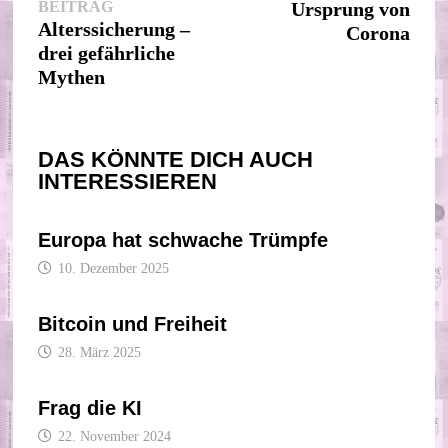
Vorheriger
Beitr
BEITRAG
Ursprung von
Beitrag:
Alterssicherung –
Corona
drei gefährliche
Mythen
DAS KÖNNTE DICH AUCH
INTERESSIEREN
Europa hat schwache Trümpfe
10. Dezember 2025
Bitcoin und Freiheit
28. März 2025
Frag die KI
22. November 2024