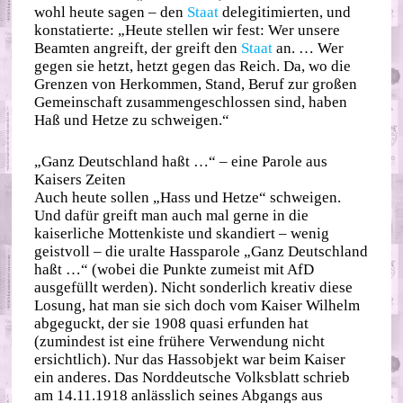
wohl heute sagen – den
Staat
delegitimierten, und
konstatierte: „Heute stellen wir fest: Wer unsere
Beamten angreift, der greift den
Staat
an. … Wer
gegen sie hetzt, hetzt gegen das Reich. Da, wo die
Grenzen von Herkommen, Stand, Beruf zur großen
Gemeinschaft zusammengeschlossen sind, haben
Haß und Hetze zu schweigen.“
„Ganz Deutschland haßt …“ – eine Parole aus
Kaisers Zeiten
Auch heute sollen „Hass und Hetze“ schweigen.
Und dafür greift man auch mal gerne in die
kaiserliche Mottenkiste und skandiert – wenig
geistvoll – die uralte Hassparole „Ganz Deutschland
haßt …“ (wobei die Punkte zumeist mit AfD
ausgefüllt werden). Nicht sonderlich kreativ diese
Losung, hat man sie sich doch vom Kaiser Wilhelm
abgeguckt, der sie 1908 quasi erfunden hat
(zumindest ist eine frühere Verwendung nicht
ersichtlich). Nur das Hassobjekt war beim Kaiser
ein anderes. Das Norddeutsche Volksblatt schrieb
am 14.11.1918 anlässlich seines Abgangs aus