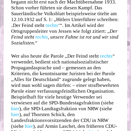
begann nicht erst nach der Machtübernahme 1933.
Schon vorher führten sie diesen Kampf. Das
Sauerländische Volksblatt beispielsweise titelte am
12.10.1932 auf S. 1: „Hitlers Unterführer schreiben:
‚Der Feind steht
rechts
‘“. Im Artikel wird der
Ortsgruppenleiter von Jessen wie folgt zitiert: „
Der
Feind steht
rechts
, unsere Fahne ist rot und wir sind
Sozialisten.
“
Wer also heute die Parole „Der Feind steht
rechts
“
verwendet, bedient sich nationalsozialistischer
Propagandasprache und – gemessen an den
Kriterien, die kenntnisarme Juristen bei der Parole
„Alles für Deutschland“ zugrunde gelegt haben,
wird man wohl sagen dürfen: – einer strafbewehrten
Parole einer verfassungsfeindlichen Organisation.
Beispielhaft für viele heutige Verwender sei
verwiesen auf die SPD-Bundestagsfraktion (siehe
hier
), die SPD-Landtagsfraktion von NRW (siehe
hier
), auf Thorsten Schick, den
Landesfraktionsvorsitzenden der CDU in NRW
(siehe
hier
), auf Armin Laschet, den früheren CDU-