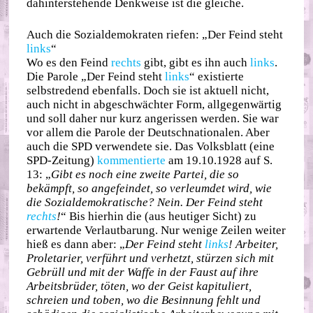
dahinterstehende Denkweise ist die gleiche.
Auch die Sozialdemokraten riefen: „Der Feind steht
links
“
Wo es den Feind
rechts
gibt, gibt es ihn auch
links
.
Die Parole „Der Feind steht
links
“ existierte
selbstredend ebenfalls. Doch sie ist aktuell nicht,
auch nicht in abgeschwächter Form, allgegenwärtig
und soll daher nur kurz angerissen werden. Sie war
vor allem die Parole der Deutschnationalen. Aber
auch die SPD verwendete sie. Das Volksblatt (eine
SPD-Zeitung)
kommentierte
am 19.10.1928 auf S.
13: „
Gibt es noch eine zweite Partei, die so
bekämpft, so angefeindet, so verleumdet wird, wie
die Sozialdemokratische? Nein. Der Feind steht
rechts
!
“ Bis hierhin die (aus heutiger Sicht) zu
erwartende Verlautbarung. Nur wenige Zeilen weiter
hieß es dann aber: „
Der Feind steht
links
! Arbeiter,
Proletarier, verführt und verhetzt, stürzen sich mit
Gebrüll und mit der Waffe in der Faust auf ihre
Arbeitsbrüder, töten, wo der Geist kapituliert,
schreien und toben, wo die Besinnung fehlt und