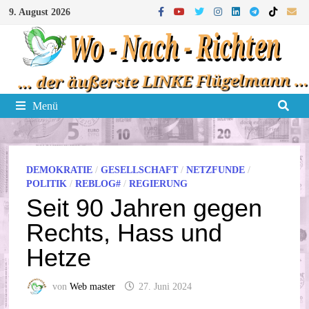
Zum
9. August 2026
Inhalt
springen
Menü
DEMOKRATIE
/
GESELLSCHAFT
/
NETZFUNDE
/
POLITIK
/
REBLOG#
/
REGIERUNG
Seit 90 Jahren gegen
Rechts, Hass und
Hetze
von
Web master
27. Juni 2024