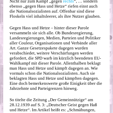
Nicht nur zum Kampf „gegen
rechts
“, … sondern
ebenso „gegen Hass und Hetze“ riefen einst auch
die Nationalsozialisten auf. Offenbar sind diese
Floskeln viel inhaltsleerer, als ihre Nutzer glauben.
Gegen Hass und Hetze – hinter dieser Parole
versammeln sie sich alle. Ob Bundesregierung,
Landesregierungen, Medien, Parteien und Politiker
aller Couleur, Organisationen und Verbände aller
Art. Ganze Gesetzespakete dagegen wurden
verabschiedet, weitere Verschärfungen werden
gefordert, die SPD warb im kürzlich beendeten EU-
Wahlkampf mit dieser Parole. Allenthalben beklagt
man Hass und Hetze und kämpft dagegen an. Wie
vormals schon die Nationalsozialisten. Auch sie
beklagten Hass und Hetze und kämpften dagegen.
Eine doch bemerkenswerte große Einigkeit über die
Jahrzehnte und Parteigrenzen hinweg.
So titelte die Zeitung „Der Gemeinnützige“ am
28.12.1939 auf S. 3: „Deutscher Geist gegen Haß
und Hetze“. Im Artikel heißt es: „Schmähungen,