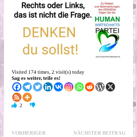
Visited 174 times, 2 visit(s) today
Sag es weiter, teile es!
2
Beitragsnavigation
Nächs
VORHERIGER
NÄCHSTER BEITRAG