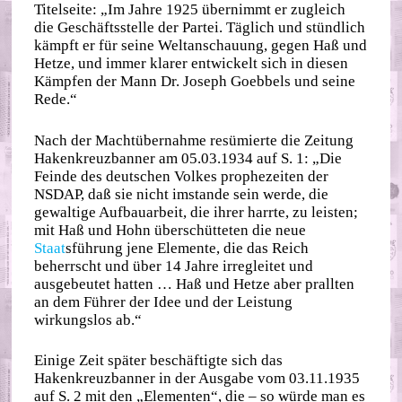
Titelseite: „Im Jahre 1925 übernimmt er zugleich
die Geschäftsstelle der Partei. Täglich und stündlich
kämpft er für seine Weltanschauung, gegen Haß und
Hetze, und immer klarer entwickelt sich in diesen
Kämpfen der Mann Dr. Joseph Goebbels und seine
Rede.“
Nach der Machtübernahme resümierte die Zeitung
Hakenkreuzbanner am 05.03.1934 auf S. 1: „Die
Feinde des deutschen Volkes prophezeiten der
NSDAP, daß sie nicht imstande sein werde, die
gewaltige Aufbauarbeit, die ihrer harrte, zu leisten;
mit Haß und Hohn überschütteten die neue
Staat
sführung jene Elemente, die das Reich
beherrscht und über 14 Jahre irregleitet und
ausgebeutet hatten … Haß und Hetze aber prallten
an dem Führer der Idee und der Leistung
wirkungslos ab.“
Einige Zeit später beschäftigte sich das
Hakenkreuzbanner in der Ausgabe vom 03.11.1935
auf S. 2 mit den „Elementen“, die – so würde man es